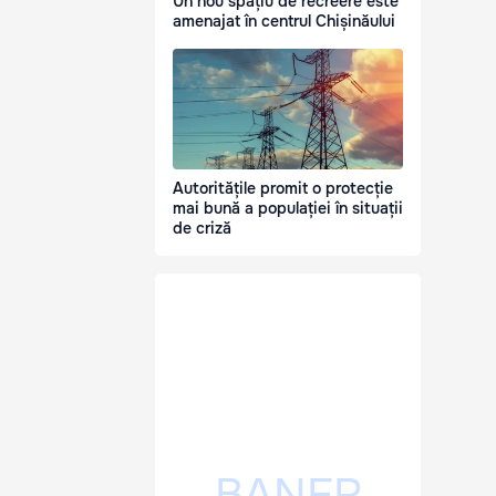
Un nou spațiu de recreere este
amenajat în centrul Chișinăului
Autoritățile promit o protecție
mai bună a populației în situații
de criză