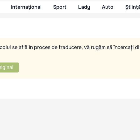
Internațional
Sport
Lady
Auto
Științ
olul se află în proces de traducere, vă rugăm să încercați di
riginal