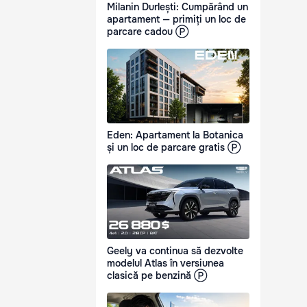
Milanin Durlești: Cumpărând un
apartament — primiți un loc de
parcare cadou Ⓟ
Eden: Apartament la Botanica
și un loc de parcare gratis Ⓟ
Geely va continua să dezvolte
modelul Atlas în versiunea
clasică pe benzină Ⓟ