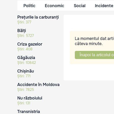
Politic
Economic
Social
Incidente
Prețurile la carburanți
Știri:
377
Bălți
Știri:
5727
La momentul dat artic
câteva minute.
Criza gazelor
Știri:
408
Înapoi la articolul o
Găgăuzia
Știri:
10842
Chișinău
Știri:
771
Accidente în Moldova
Știri:
7825
Nu războiului
Știri:
131
Transnistria