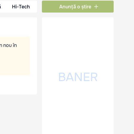
ă
Hi-Tech
Anunță o știre
n nou în