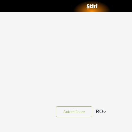
⌵
RO
Autentificare