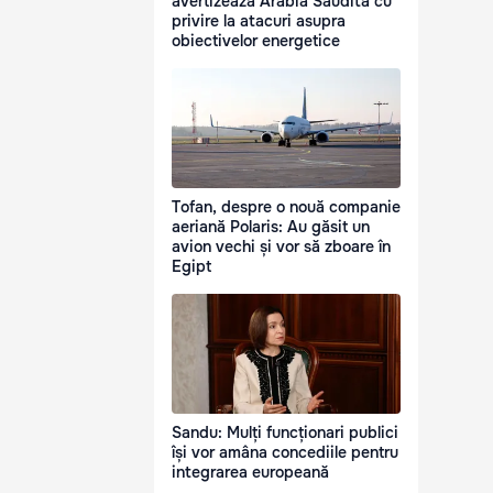
avertizează Arabia Saudită cu
privire la atacuri asupra
obiectivelor energetice
Tofan, despre o nouă companie
aeriană Polaris: Au găsit un
avion vechi și vor să zboare în
Egipt
Sandu: Mulți funcționari publici
își vor amâna concediile pentru
integrarea europeană