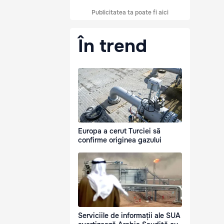
Publicitatea ta poate fi aici
În trend
Europa a cerut Turciei să
confirme originea gazului
Serviciile de informații ale SUA