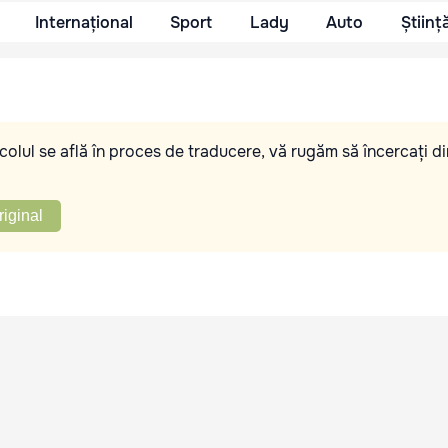
Internațional
Sport
Lady
Auto
Științ
olul se află în proces de traducere, vă rugăm să încercați di
riginal