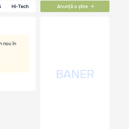
ă
Hi-Tech
Anunță o știre
n nou în