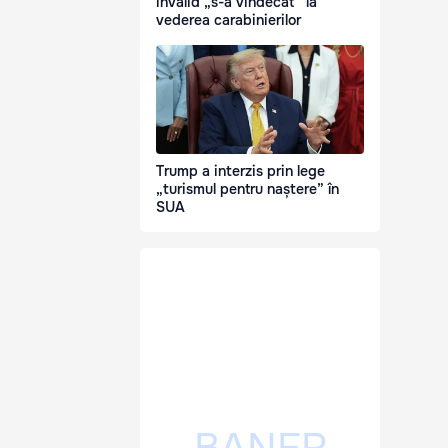
invalid „s-a vindecat” la
vederea carabinierilor
Trump a interzis prin lege
„turismul pentru naștere” în
SUA