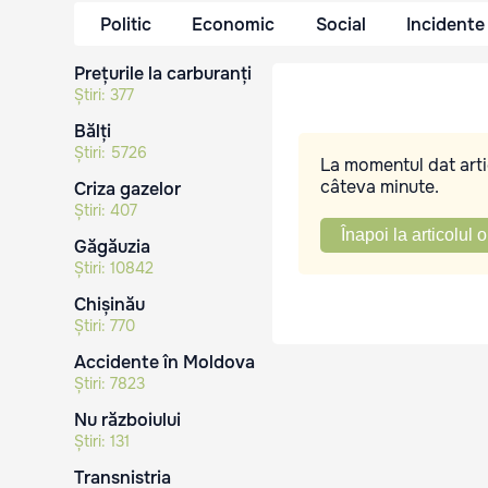
Politic
Economic
Social
Incidente
Prețurile la carburanți
Știri:
377
Bălți
Știri:
5726
La momentul dat artic
câteva minute.
Criza gazelor
Știri:
407
Înapoi la articolul o
Găgăuzia
Știri:
10842
Chișinău
Știri:
770
Accidente în Moldova
Știri:
7823
Nu războiului
Știri:
131
Transnistria