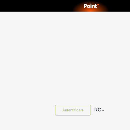
⌵
RO
Autentificare