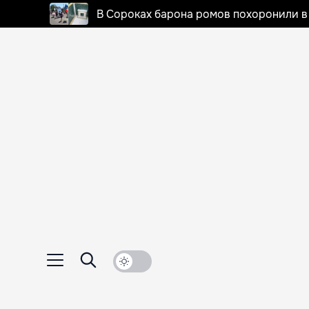
В Сороках барона ромов похоронили в