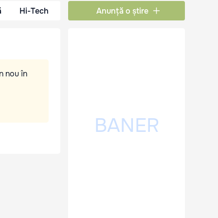
ă
Hi-Tech
Anunță o știre
n nou în