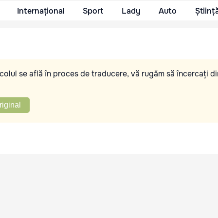
Internațional
Sport
Lady
Auto
Științ
olul se află în proces de traducere, vă rugăm să încercați di
riginal