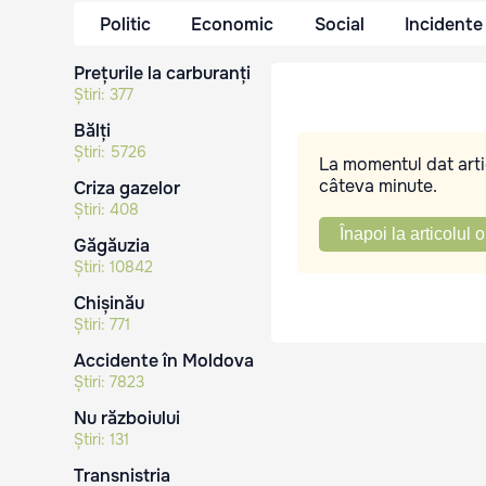
Politic
Economic
Social
Incidente
Prețurile la carburanți
Știri:
377
Bălți
Știri:
5726
La momentul dat artic
câteva minute.
Criza gazelor
Știri:
408
Înapoi la articolul o
Găgăuzia
Știri:
10842
Chișinău
Știri:
771
Accidente în Moldova
Știri:
7823
Nu războiului
Știri:
131
Transnistria