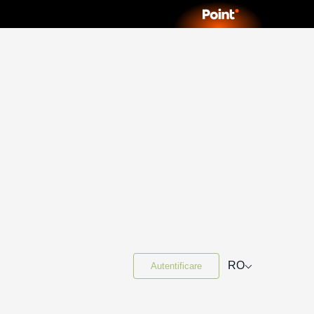
⌵
RO
Autentificare