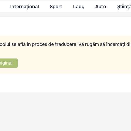
Internațional
Sport
Lady
Auto
Științ
olul se află în proces de traducere, vă rugăm să încercați di
riginal