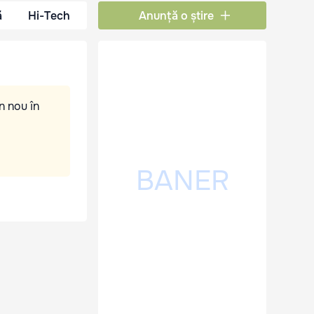
ă
Hi-Tech
Anunță o știre
n nou în