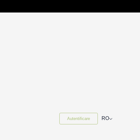
⌵
RO
Autentificare