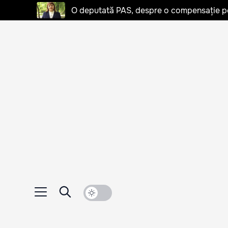
O deputată PAS, despre o compensație pent