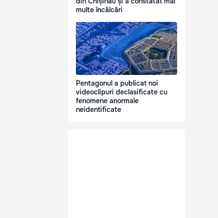
din Chișinău și a constatat mai
multe încălcări
Pentagonul a publicat noi
videoclipuri declasificate cu
fenomene anormale
neidentificate