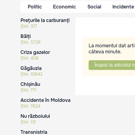
Politic
Economic
Social
Incidente
Prețurile la carburanți
Știri:
377
Bălți
Știri:
5726
La momentul dat artic
câteva minute.
Criza gazelor
Știri:
408
Înapoi la articolul o
Găgăuzia
Știri:
10842
Chișinău
Știri:
771
Accidente în Moldova
Știri:
7824
Nu războiului
Știri:
131
Transnistria