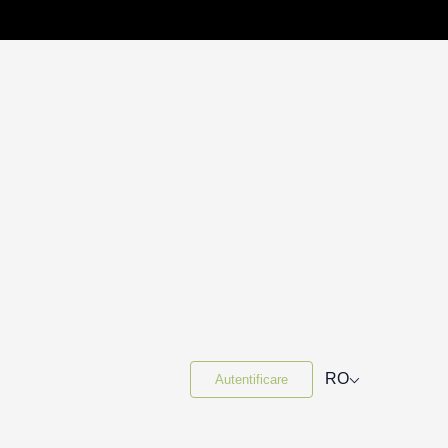
⌵
RO
Autentificare