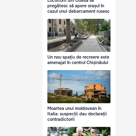
Locuitorii din Odesa se
pregătesc să apere orașul în
cazul unui debarcament rusesc
Un nou spațiu de recreere este
amenajat în centrul Chișinăului
Moartea unui moldovean în
Italia: suspecții dau declarații
contradictorii