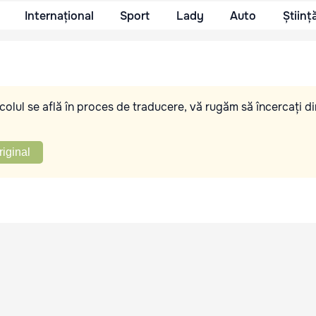
Internațional
Sport
Lady
Auto
Științ
olul se află în proces de traducere, vă rugăm să încercați di
riginal