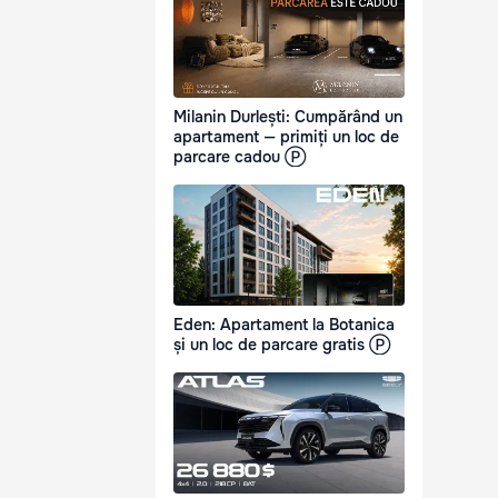
Milanin Durlești: Cumpărând un
apartament — primiți un loc de
parcare cadou Ⓟ
Eden: Apartament la Botanica
și un loc de parcare gratis Ⓟ