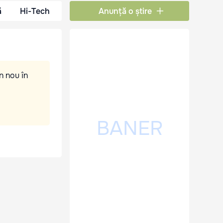
ă
Hi-Tech
Anunță o știre
n nou în