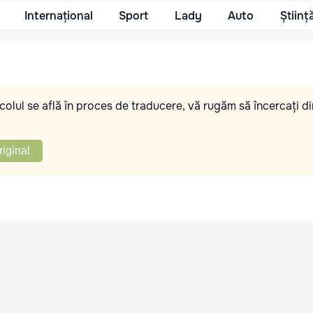
Internațional
Sport
Lady
Auto
Științ
olul se află în proces de traducere, vă rugăm să încercați di
riginal