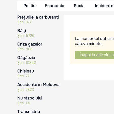
Politic
Economic
Social
Incidente
Prețurile la carburanți
Știri:
377
Bălți
Știri:
5726
La momentul dat artic
câteva minute.
Criza gazelor
Știri:
408
Înapoi la articolul o
Găgăuzia
Știri:
10842
Chișinău
Știri:
771
Accidente în Moldova
Știri:
7823
Nu războiului
Știri:
131
Transnistria