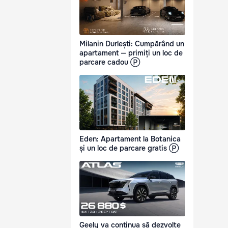
Milanin Durlești: Cumpărând un
apartament — primiți un loc de
parcare cadou Ⓟ
Eden: Apartament la Botanica
și un loc de parcare gratis Ⓟ
Geely va continua să dezvolte