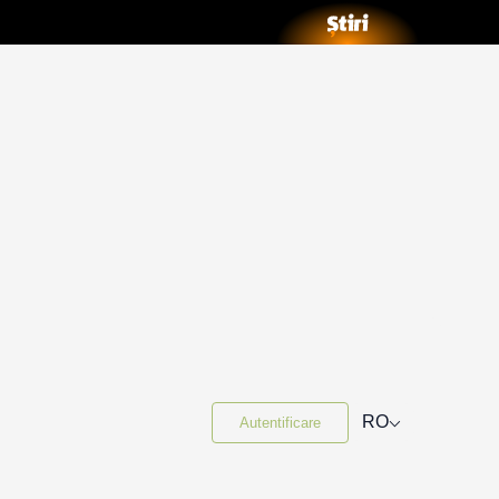
⌵
RO
Autentificare