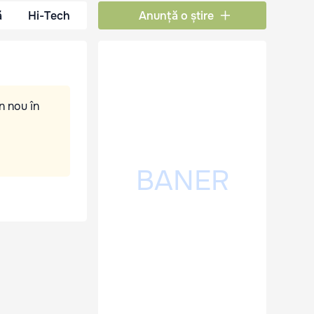
ă
Hi-Tech
Anunță o știre
n nou în