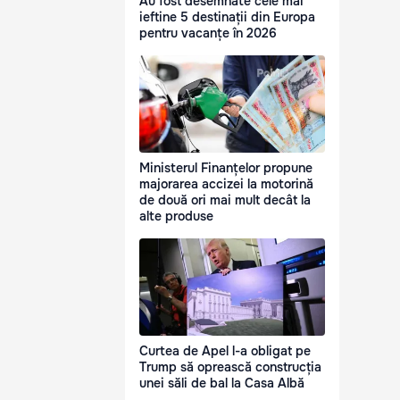
Au fost desemnate cele mai
ieftine 5 destinații din Europa
pentru vacanțe în 2026
Ministerul Finanțelor propune
majorarea accizei la motorină
de două ori mai mult decât la
alte produse
Curtea de Apel l-a obligat pe
Trump să oprească construcția
unei săli de bal la Casa Albă