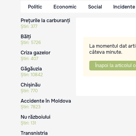
Politic
Economic
Social
Incidente
Prețurile la carburanți
Știri:
377
Bălți
Știri:
5726
La momentul dat artic
câteva minute.
Criza gazelor
Știri:
407
Înapoi la articolul o
Găgăuzia
Știri:
10842
Chișinău
Știri:
770
Accidente în Moldova
Știri:
7823
Nu războiului
Știri:
131
Transnistria