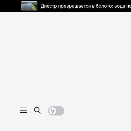
Днестр превращается в болото: вода п