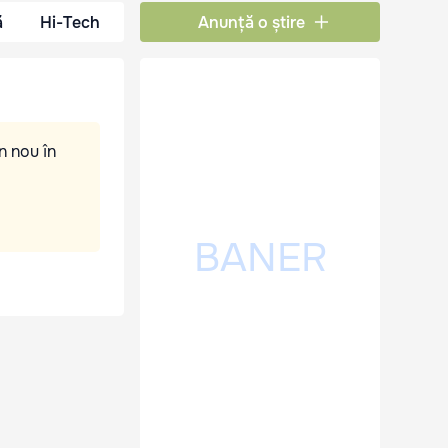
ă
Hi-Tech
Anunță o știre
n nou în