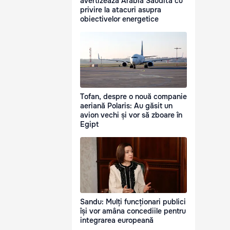
avertizează Arabia Saudită cu
privire la atacuri asupra
obiectivelor energetice
Tofan, despre o nouă companie
aeriană Polaris: Au găsit un
avion vechi și vor să zboare în
Egipt
Sandu: Mulți funcționari publici
își vor amâna concediile pentru
integrarea europeană