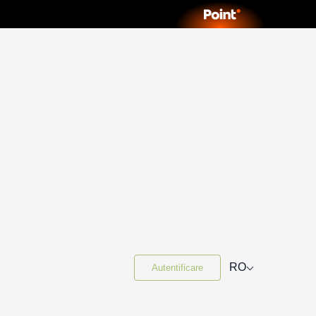
⌵
RO
Autentificare