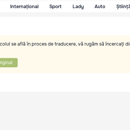
Internațional
Sport
Lady
Auto
Științ
olul se află în proces de traducere, vă rugăm să încercați di
riginal