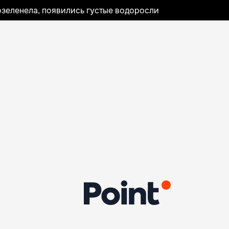
озеленела, появились густые водоросли