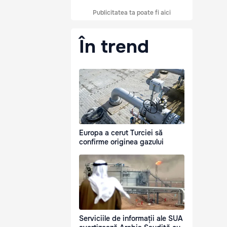
Publicitatea ta poate fi aici
În trend
Europa a cerut Turciei să
confirme originea gazului
Serviciile de informații ale SUA