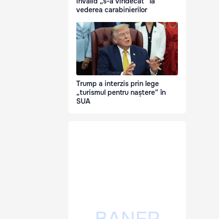
invalid „s-a vindecat” la
vederea carabinierilor
Trump a interzis prin lege
„turismul pentru naștere” în
SUA