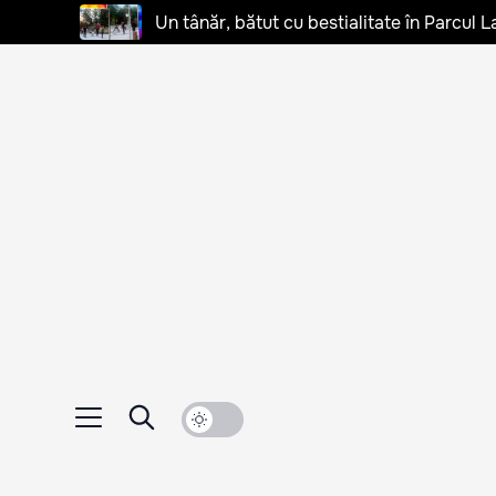
Un tânăr, bătut cu bestialitate în Parcul L