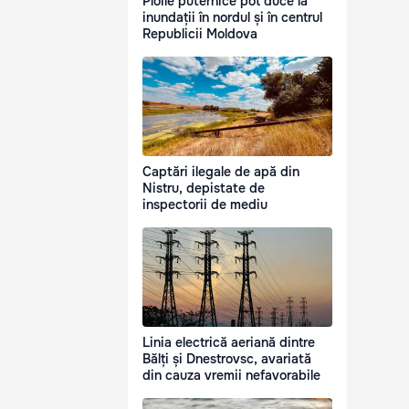
Ploile puternice pot duce la
inundații în nordul și în centrul
Republicii Moldova
Captări ilegale de apă din
Nistru, depistate de
inspectorii de mediu
Linia electrică aeriană dintre
Bălți și Dnestrovsc, avariată
din cauza vremii nefavorabile