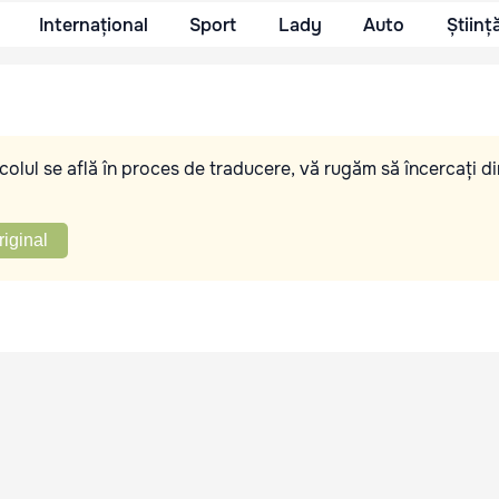
Internațional
Sport
Lady
Auto
Științ
olul se află în proces de traducere, vă rugăm să încercați di
riginal