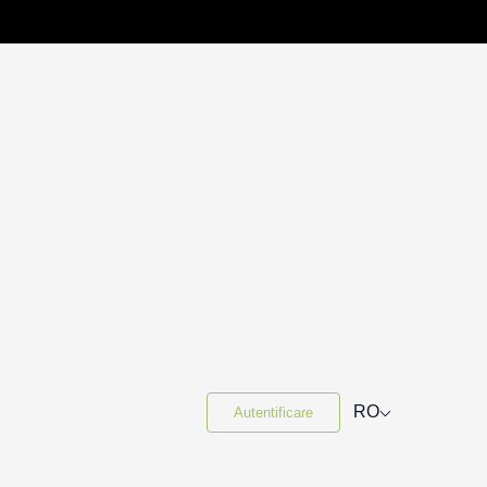
⌵
RO
Autentificare