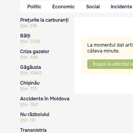
Politic
Economic
Social
Incidente
Prețurile la carburanți
Știri:
376
Bălți
Știri:
5726
La momentul dat artic
câteva minute.
Criza gazelor
Știri:
406
Înapoi la articolul o
Găgăuzia
Știri:
10842
Chișinău
Știri:
770
Accidente în Moldova
Știri:
7821
Nu războiului
Știri:
131
Transnistria