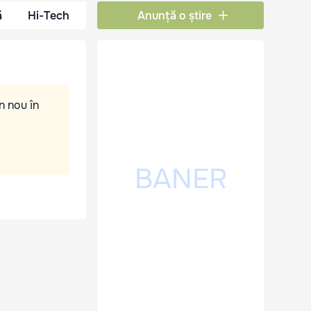
ă
Hi-Tech
Anunță o știre
n nou în