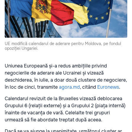
UE modifică calendarul de aderare pentru Moldova, pe fondul
opoziției Ungariei.
Uniunea Europeană și-a redus ambițiile privind
negocierile de aderare ale Ucrainei și vizează
deschiderea, în iulie, a doar două clustere de negociere,
în loc de cinci, transmite
agora.md
, citând
Euronews
.
Calendarul revizuit de la Bruxelles vizează deblocarea
Grupului 6 (relații externe) și a Grupului 2 (piața internă)
înainte de vacanța de vară. Celelalte trei grupuri
urmează să fie abordate treptat după aceea.
Dacă se va ajunge la unanimitate, următorul cluster ar