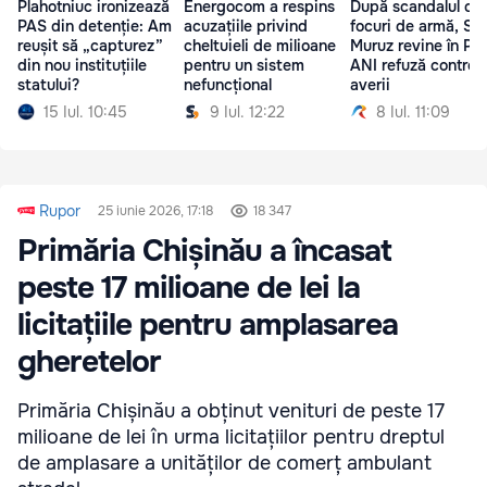
Plahotniuc ironizează
Energocom a respins
După scandalul cu
PAS din detenție: Am
acuzațiile privind
focuri de armă, Se
reușit să „capturez”
cheltuieli de milioane
Muruz revine în Poli
din nou instituțiile
pentru un sistem
ANI refuză controlu
statului?
nefuncțional
averii
15 Iul. 10:45
9 Iul. 12:22
8 Iul. 11:09
Rupor
25 iunie 2026, 17:18
18 347
Primăria Chișinău a încasat
peste 17 milioane de lei la
licitațiile pentru amplasarea
gheretelor
Primăria Chișinău a obținut venituri de peste 17
milioane de lei în urma licitațiilor pentru dreptul
de amplasare a unităților de comerț ambulant