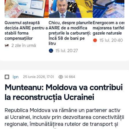
Guvernul așteaptă
Chicu, despre planurile
Energocom a cerut
decizia ANRE pentru a
ANRE de a modifica
majorarea tarifelor 
stabili forma
prețurile la carburanți:
gazele naturale
compensațiilor
Încă 58 de bani pe
15 Iul. 20:40
litru
2 zile în urmă
15 Iul. 20:27
Ipn
25 iunie 2026, 17:01
14 664
Munteanu: Moldova va contribui
la reconstrucția Ucrainei
Republica Moldova va rămâne un partener activ
al Ucrainei, inclusiv prin dezvoltarea conectivității
regionale, îmbunătățirea rutelor de transport și