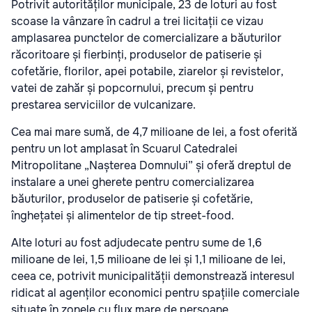
Potrivit autorităților municipale, 23 de loturi au fost
scoase la vânzare în cadrul a trei licitații ce vizau
amplasarea punctelor de comercializare a băuturilor
răcoritoare și fierbinți, produselor de patiserie și
cofetărie, florilor, apei potabile, ziarelor și revistelor,
vatei de zahăr și popcornului, precum și pentru
prestarea serviciilor de vulcanizare.
Cea mai mare sumă, de 4,7 milioane de lei, a fost oferită
pentru un lot amplasat în Scuarul Catedralei
Mitropolitane „Nașterea Domnului” și oferă dreptul de
instalare a unei gherete pentru comercializarea
băuturilor, produselor de patiserie și cofetărie,
înghețatei și alimentelor de tip street-food.
Alte loturi au fost adjudecate pentru sume de 1,6
milioane de lei, 1,5 milioane de lei și 1,1 milioane de lei,
ceea ce, potrivit municipalității demonstrează interesul
ridicat al agenților economici pentru spațiile comerciale
situate în zonele cu flux mare de persoane.