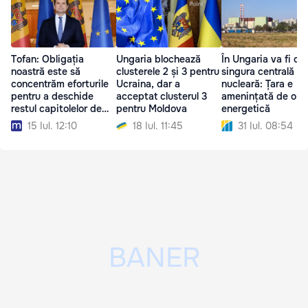
Tofan: Obligația
Ungaria blochează
În Ungaria va fi op
noastră este să
clusterele 2 și 3 pentru
singura centrală
concentrăm eforturile
Ucraina, dar a
nucleară: Țara e
pentru a deschide
acceptat clusterul 3
amenințată de o cr
restul capitolelor de
pentru Moldova
energetică
negociere
15 Iul. 12:10
18 Iul. 11:45
31 Iul. 08:54