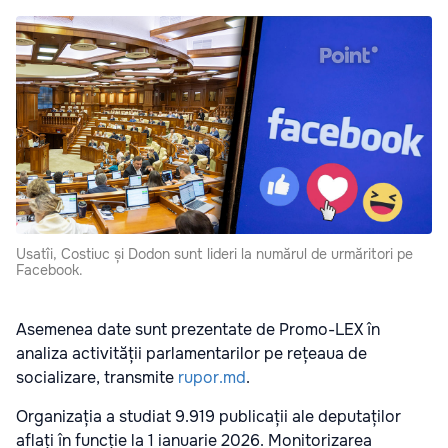
Usatîi, Costiuc și Dodon sunt lideri la numărul de urmăritori pe
Facebook.
Asemenea date sunt prezentate de Promo-LEX în
analiza activității parlamentarilor pe rețeaua de
socializare, transmite
rupor.md
.
Organizația a studiat 9.919 publicații ale deputaților
aflați în funcție la 1 ianuarie 2026. Monitorizarea