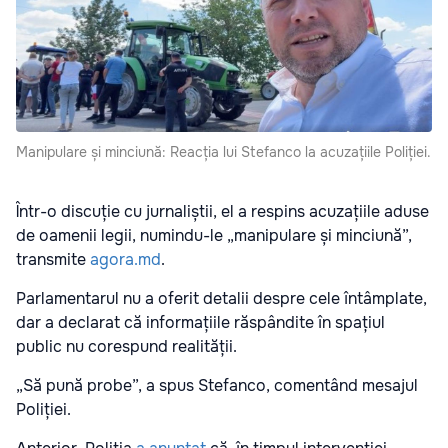
Manipulare și minciună: Reacția lui Stefanco la acuzațiile Poliției.
Într-o discuție cu jurnaliștii, el a respins acuzațiile aduse
de oamenii legii, numindu-le „manipulare și minciună”,
transmite
agora.md
.
Parlamentarul nu a oferit detalii despre cele întâmplate,
dar a declarat că informațiile răspândite în spațiul
public nu corespund realității.
„Să pună probe”, a spus Stefanco, comentând mesajul
Poliției.