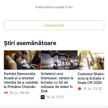
Publicitatea ta poate fi aici
Comentarii
Știri asemănătoare
Partidul Democrația
Scheletul unui
Costumul Shakirei 
Acasă și-a anunțat
tiranozaur, vândut la
scos la licitație du
intenția de a candida
licitație cu 50 de
finala CM 2026
la Primăria Chișinău
milioane de dolari în
15 Iul. 23:32
SUA
19 Iul. 09:49
15 Iul. 17:27