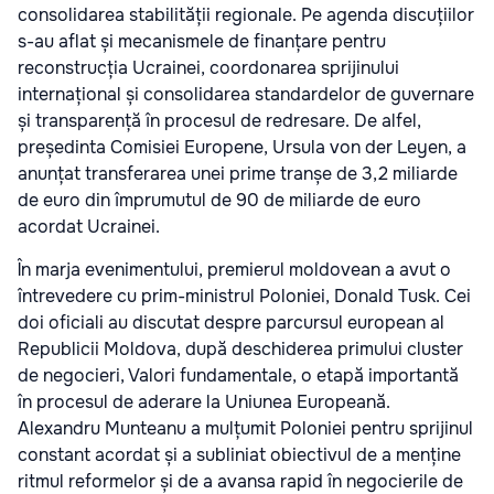
consolidarea stabilității regionale. Pe agenda discuțiilor
s-au aflat și mecanismele de finanțare pentru
reconstrucția Ucrainei, coordonarea sprijinului
internațional și consolidarea standardelor de guvernare
și transparență în procesul de redresare. De alfel,
președinta Comisiei Europene, Ursula von der Leyen, a
anunțat transferarea unei prime tranșe de 3,2 miliarde
de euro din împrumutul de 90 de miliarde de euro
acordat Ucrainei.
În marja evenimentului, premierul moldovean a avut o
întrevedere cu prim-ministrul Poloniei, Donald Tusk. Cei
doi oficiali au discutat despre parcursul european al
Republicii Moldova, după deschiderea primului cluster
de negocieri, Valori fundamentale, o etapă importantă
în procesul de aderare la Uniunea Europeană.
Alexandru Munteanu a mulțumit Poloniei pentru sprijinul
constant acordat și a subliniat obiectivul de a menține
ritmul reformelor și de a avansa rapid în negocierile de