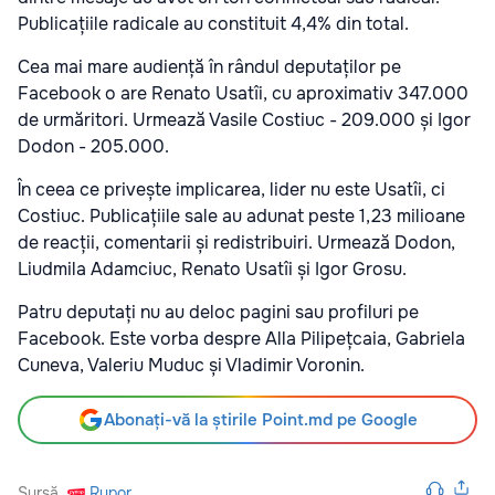
Publicațiile radicale au constituit 4,4% din total.
Cea mai mare audiență în rândul deputaților pe
Facebook o are Renato Usatîi, cu aproximativ 347.000
de urmăritori. Urmează Vasile Costiuc - 209.000 și Igor
Dodon - 205.000.
În ceea ce privește implicarea, lider nu este Usatîi, ci
Costiuc. Publicațiile sale au adunat peste 1,23 milioane
de reacții, comentarii și redistribuiri. Urmează Dodon,
Liudmila Adamciuc, Renato Usatîi și Igor Grosu.
Patru deputați nu au deloc pagini sau profiluri pe
Facebook. Este vorba despre Alla Pilipețcaia, Gabriela
Cuneva, Valeriu Muduc și Vladimir Voronin.
Abonați-vă la știrile Point.md pe Google
Sursă
Rupor