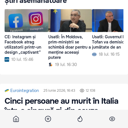
Știri asemănătoare
CE: Instagram și
Usatîi: În Moldova,
Usatîi: Guvernul lui
Facebook atrag
prim-miniștrii se
Tofan va demisiona
utilizatorii printr-un
schimbă doar pentru a
jumătate de an
design „captivant”
menține aceeași
18 Iul. 16:15
putere
10 Iul. 15:46
19 Iul. 16:30
Eurointegration
25 iunie 2026, 16:43
12 108
Cinci persoane au murit în Italia
într-o singură zi din cauza
caniculei extreme