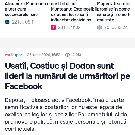
Alexandru Munteanu i-
conflictul cu
Majoritatea reform
a urat curaj
Munteanu: Este posibil
promise în domeniu
succesorului său
ca acest lucru să fi
sănătății nu au fos
influențat decizia sa
realizate
22 Iul. 08:11
de a demisiona
23 Iul. 11:02
20 Iul. 13:24
Rupor
25 iunie 2026, 16:52
12 913
Usatîi, Costiuc și Dodon sunt
lideri la numărul de urmăritori pe
Facebook
Deputații folosesc activ Facebook, însă o parte
semnificativă a postărilor lor nu este legată de
explicarea legilor și deciziilor Parlamentului, ci de
promovare politică, mesaje personale și retorică
conflictuală.