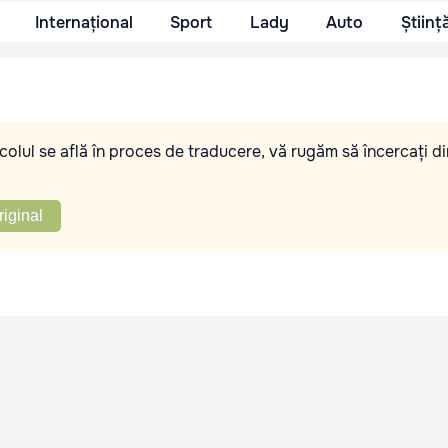
Internațional
Sport
Lady
Auto
Științ
olul se află în proces de traducere, vă rugăm să încercați di
riginal