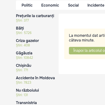
Politic
Economic
Social
Incidente
Prețurile la carburanți
Știri:
377
Bălți
Știri:
5726
La momentul dat artic
câteva minute.
Criza gazelor
Știri:
408
Înapoi la articolul o
Găgăuzia
Știri:
10842
Chișinău
Știri:
771
Accidente în Moldova
Știri:
7823
Nu războiului
Știri:
131
Transnistria