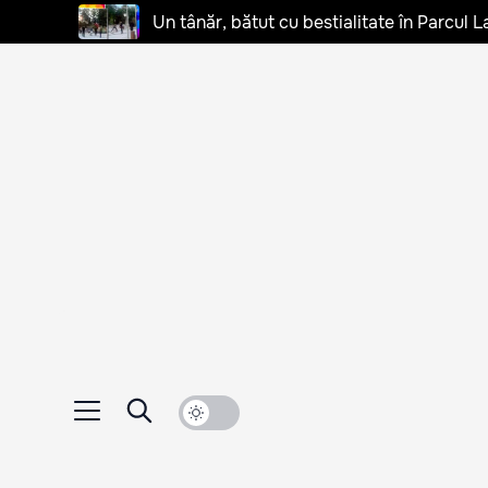
Un tânăr, bătut cu bestialitate în Parcul L