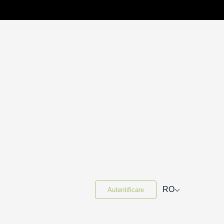
⌵
RO
Autentificare