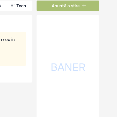
ă
Hi-Tech
Anunță o știre
n nou în