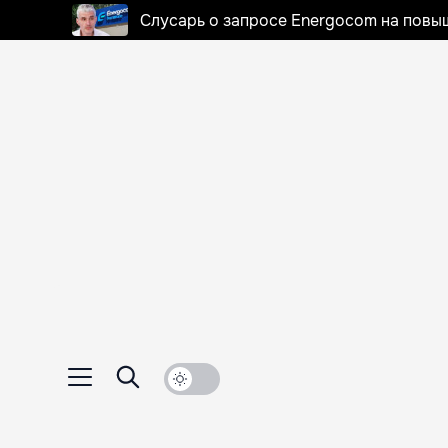
Слусарь о запросе Energocom на повы