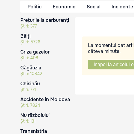
Politic
Economic
Social
Incidente
Prețurile la carburanți
Știri:
377
Bălți
Știri:
5726
La momentul dat artic
câteva minute.
Criza gazelor
Știri:
408
Înapoi la articolul o
Găgăuzia
Știri:
10842
Chișinău
Știri:
771
Accidente în Moldova
Știri:
7824
Nu războiului
Știri:
131
Transnistria