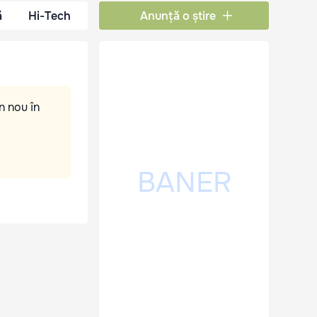
ă
Hi-Tech
Anunță o știre
n nou în