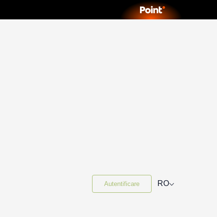
⌵
RO
Autentificare