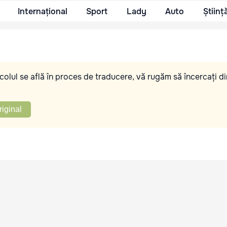
Internațional
Sport
Lady
Auto
Științ
olul se află în proces de traducere, vă rugăm să încercați di
riginal