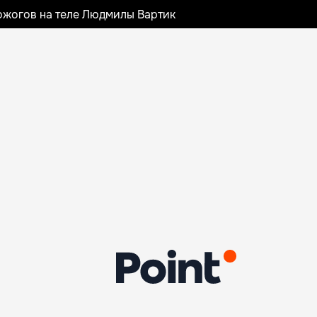
ожогов на теле Людмилы Вартик