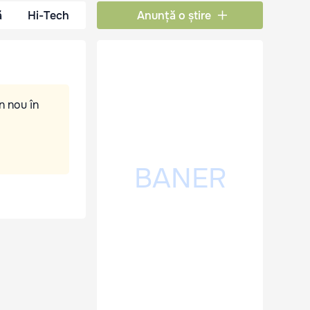
ă
Hi-Tech
Anunță o știre
n nou în