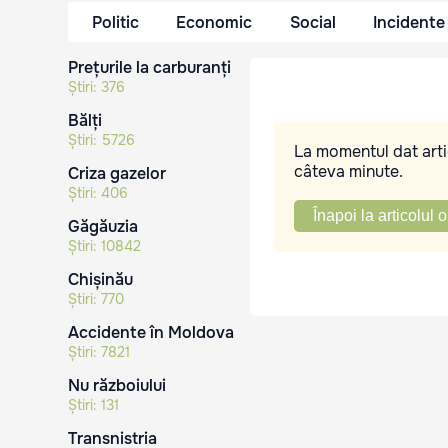
Politic
Economic
Social
Incidente
Prețurile la carburanți
Știri:
376
Bălți
Știri:
5726
La momentul dat artic
câteva minute.
Criza gazelor
Știri:
406
Înapoi la articolul o
Găgăuzia
Știri:
10842
Chișinău
Știri:
770
Accidente în Moldova
Știri:
7821
Nu războiului
Știri:
131
Transnistria