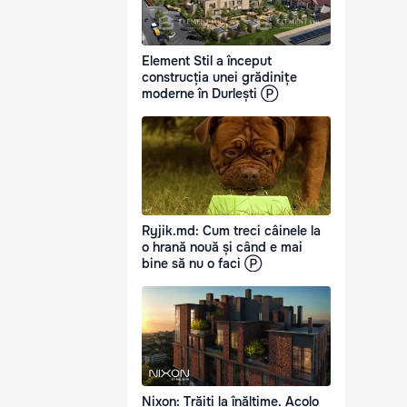
Element Stil a început
construcția unei grădinițe
moderne în Durlești Ⓟ
Ryjik.md: Cum treci câinele la
o hrană nouă și când e mai
bine să nu o faci Ⓟ
Nixon: Trăiți la înălțime. Acolo