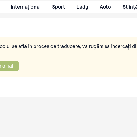
Internațional
Sport
Lady
Auto
Științ
olul se află în proces de traducere, vă rugăm să încercați di
riginal