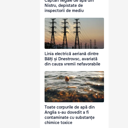
Captări ilegale de apă din
Nistru, depistate de
inspectorii de mediu
Linia electrică aeriană dintre
Bălți și Dnestrovsc, avariată
din cauza vremii nefavorabile
Toate corpurile de apă din
Anglia s-au dovedit a fi
contaminate cu substanțe
chimice toxice