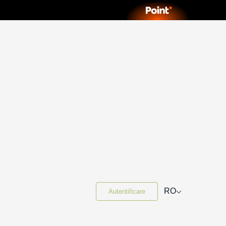
⌵
RO
Autentificare