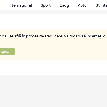
Internațional
Sport
Lady
Auto
Științ
olul se află în proces de traducere, vă rugăm să încercați di
riginal