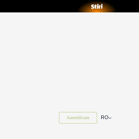
⌵
RO
Autentificare