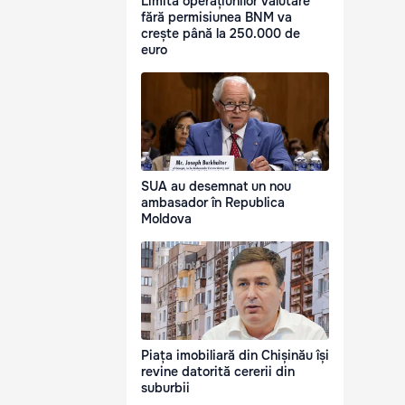
Limita operațiunilor valutare
fără permisiunea BNM va
crește până la 250.000 de
euro
SUA au desemnat un nou
ambasador în Republica
Moldova
Piața imobiliară din Chișinău își
revine datorită cererii din
suburbii