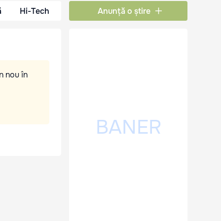
ă
Hi-Tech
Anunță o știre
n nou în