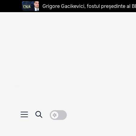
Grigore Gacikevici, fostul președinte al B