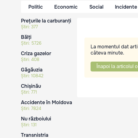
Politic
Economic
Social
Incidente
Prețurile la carburanți
Știri:
377
Bălți
Știri:
5726
La momentul dat artic
câteva minute.
Criza gazelor
Știri:
408
Înapoi la articolul o
Găgăuzia
Știri:
10842
Chișinău
Știri:
771
Accidente în Moldova
Știri:
7824
Nu războiului
Știri:
131
Transnistria