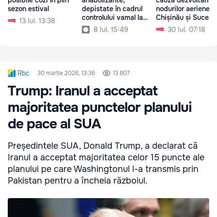
sezon estival
depistate în cadrul
nodurilor aeriene d
controlului vamal la
Chișinău și Suceav
13 Iul. 13:38
Aeroport
8 Iul. 15:49
30 Iul. 07:18
Rbc
30 martie 2026, 13:36
13 807
Trump: Iranul a acceptat
majoritatea punctelor planului
de pace al SUA
Președintele SUA, Donald Trump, a declarat că
Iranul a acceptat majoritatea celor 15 puncte ale
planului pe care Washingtonul l-a transmis prin
Pakistan pentru a încheia războiul.