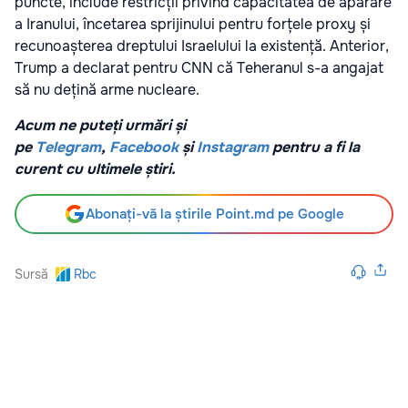
puncte, include restricții privind capacitatea de apărare
a Iranului, încetarea sprijinului pentru forțele proxy și
recunoașterea dreptului Israelului la existență. Anterior,
Trump a declarat pentru CNN că Teheranul s-a angajat
să nu dețină arme nucleare.
Acum ne puteți urmări și
pe
Telegram
,
Facebook
și
Instagram
pentru a fi la
curent cu ultimele știri.
Abonați-vă la știrile Point.md pe Google
Sursă
Rbc