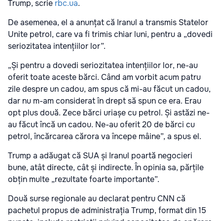
Trump, scrie
rbc.ua
.
De asemenea, el a anunțat că Iranul a transmis Statelor
Unite petrol, care va fi trimis chiar luni, pentru a „dovedi
seriozitatea intențiilor lor”.
„Și pentru a dovedi seriozitatea intențiilor lor, ne-au
oferit toate aceste bărci. Când am vorbit acum patru
zile despre un cadou, am spus că mi-au făcut un cadou,
dar nu m-am considerat în drept să spun ce era. Erau
opt plus două. Zece bărci uriașe cu petrol. Și astăzi ne-
au făcut încă un cadou. Ne-au oferit 20 de bărci cu
petrol, încărcarea cărora va începe mâine”, a spus el.
Trump a adăugat că SUA și Iranul poartă negocieri
bune, atât directe, cât și indirecte. În opinia sa, părțile
obțin multe „rezultate foarte importante”.
Două surse regionale au declarat pentru CNN că
pachetul propus de administrația Trump, format din 15