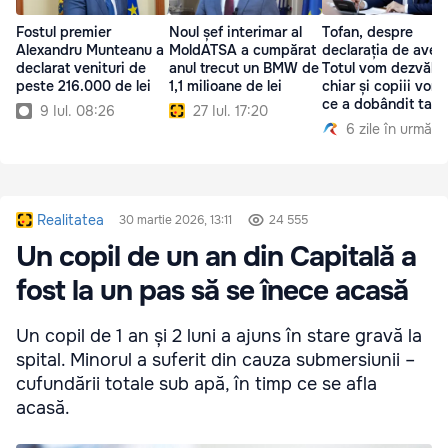
Fostul premier
Noul șef interimar al
Tofan, despre
Alexandru Munteanu a
MoldATSA a cumpărat
declarația de avere
declarat venituri de
anul trecut un BMW de
Totul vom dezvălui
peste 216.000 de lei
1,1 milioane de lei
chiar și copiii vor a
ce a dobândit tatăl
9 Iul. 08:26
27 Iul. 17:20
6 zile în urmă
Realitatea
30 martie 2026, 13:11
24 555
Un copil de un an din Capitală a
fost la un pas să se înece acasă
Un copil de 1 an și 2 luni a ajuns în stare gravă la
spital. Minorul a suferit din cauza submersiunii –
cufundării totale sub apă, în timp ce se afla
acasă.