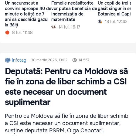
Un necunoscut a
Femeile necăsătorite
Un copil de trei ani
convins aproape 40 de
vor putea beneficia de
găsit singur în sect
minute o fetiță de 7
indemnizația de
Botanica al Capital
ani să deschidă gazul
maternitate
13 Iul. 12:42
la Bălți
14 Iul. 16:17
8 Iul. 11:48
Infotag
30 martie 2026, 13:02
14 557
Deputată: Pentru ca Moldova să
fie în zona de liber schimb a CSI
este necesar un document
suplimentar
Pentru ca Moldova să fie în zona de liber schimb
a CSI este necesar un document suplimentar,
susține deputata PSRM, Olga Cebotari.