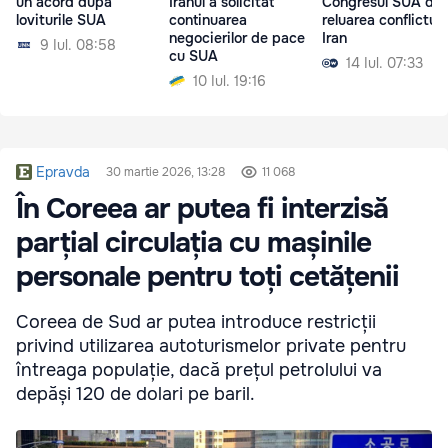
un acord după
Iranul a solicitat
Congresul SUA de
loviturile SUA
continuarea
reluarea conflictulu
negocierilor de pace
Iran
9 Iul. 08:58
cu SUA
14 Iul. 07:33
10 Iul. 19:16
Epravda
30 martie 2026, 13:28
11 068
În Coreea ar putea fi interzisă
parțial circulația cu mașinile
personale pentru toți cetățenii
Coreea de Sud ar putea introduce restricții
privind utilizarea autoturismelor private pentru
întreaga populație, dacă prețul petrolului va
depăși 120 de dolari pe baril.