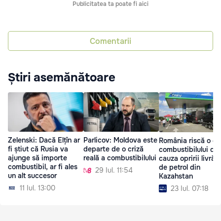
Publicitatea ta poate fi aici
Comentarii
Știri asemănătoare
Zelenski: Dacă Elțîn ar
Parlicov: Moldova este
România riscă o cr
fi știut că Rusia va
departe de o criză
combustibilului din
ajunge să importe
reală a combustibilului
cauza opririi livrări
combustibil, ar fi ales
de petrol din
29 Iul. 11:54
un alt succesor
Kazahstan
11 Iul. 13:00
23 Iul. 07:18