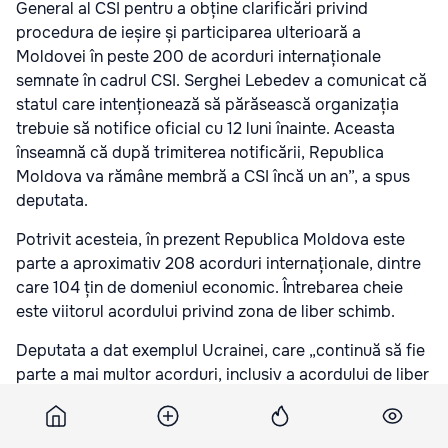
General al CSI pentru a obține clarificări privind
procedura de ieșire și participarea ulterioară a
Moldovei în peste 200 de acorduri internaționale
semnate în cadrul CSI. Serghei Lebedev a comunicat că
statul care intenționează să părăsească organizația
trebuie să notifice oficial cu 12 luni înainte. Aceasta
înseamnă că după trimiterea notificării, Republica
Moldova va rămâne membră a CSI încă un an”, a spus
deputata.
Potrivit acesteia, în prezent Republica Moldova este
parte a aproximativ 208 acorduri internaționale, dintre
care 104 țin de domeniul economic. Întrebarea cheie
este viitorul acordului privind zona de liber schimb.
Deputata a dat exemplul Ucrainei, care „continuă să fie
parte a mai multor acorduri, inclusiv a acordului de liber
schimb, evitând astfel riscurile la care se expune
Republica Moldova prin ieșirea completă din CSI”.