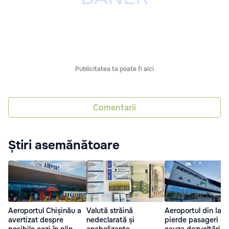
Publicitatea ta poate fi aici
Comentarii
Știri asemănătoare
Aeroportul Chișinău a
Valută străină
Aeroportul din Iași
avertizat despre
nedeclarată și
pierde pasageri di
posibile cozi în plin
anabolizante,
cauza dezvoltării