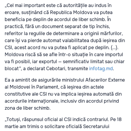
„Cel mai important este că autoritățile au indus în
eroare, susținând că Republica Moldova va putea
beneficia pe deplin de acordul de liber schimb. În
practică, fără un document separat de tip închis,
referitor la regulile de determinare a originii mărfurilor,
care își va pierde automat valabilitatea după ieșirea din
CSI, acest acord nu va putea fi aplicat pe deplin. (...).
Moldova riscă să se afle într-o situație în care importul
va fi posibil, iar exportul — semnificativ limitat sau chiar
blocat”, a declarat Cebotari, transmite
infotag.md
.
Ea a amintit de asigurările ministrului Afacerilor Externe
al Moldovei în Parlament, că ieșirea din actele
constitutive ale CSI nu va implica ieșirea automată din
acordurile internaționale, inclusiv din acordul privind
zona de liber schimb.
„Totuși, răspunsul oficial al CSI indică contrariul. Pe 18
martie am trimis o solicitare oficială Secretarului