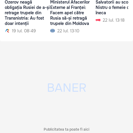
Ozerov neagă
Ministerul Afacerilor
Salvatorii au scos 
obligația Rusiei de a-și
Externe al Franței:
Nistru o femeie ca
retrage trupele din
Facem apel către
îneca
Transnistria: Au fost
Rusia să-și retragă
22 Iul. 13:18
doar intenții
trupele din Moldova
19 Iul. 08:49
22 Iul. 13:10
Publicitatea ta poate fi aici