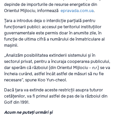
depinde de importurile de resurse energetice din
Orientul Mijlociu, informează
epravada.com.ua
.
Țara a introdus deja
o interdicție parțială pentru
funcționarii publici: accesul pe teritoriul instituțiilor
guvernamentale este permis doar în anumite zile, în
funcție de ultima cifră a numărului de înmatriculare al
mașinii.
„Analizăm posibilitatea extinderii sistemului și în
sectorul privat, pentru a încuraja cooperarea publicului,
dar sperăm că războiul (din Orientul Mijlociu -
n.r.
) se va
încheia curând, astfel încât astfel de măsuri să nu fie
necesare”, spune Koo Yun-cheol.
Dacă țara va extinde aceste restricții asupra tuturor
cetățenilor, va fi primul astfel de pas de la războiul din
Golf din 1991.
Acum ne puteți urmări și