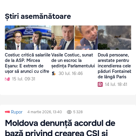
Știri asemănătoare
Costiuc critică salariile
Vasile Costiuc, sunat
Două persoane,
de la ASP. Mircea
de un escroc la
arestate pentru
Eșanu: E extrem de
ședința Parlamentului
incendierea celebr
ușor să arunci cu cifre
păduri Fontainebl
30 Iul. 16:46
de lângă Paris
15 Iul. 09:31
14 Iul. 18:41
Rupor
4 martie 2026, 13:40
5 328
Moldova denunță acordul de
bază privind crearea CSI și