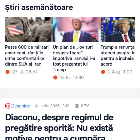
Știri asemănătoare
Peste 600 de militari
Un plan de „lovituri
Trump a renunțat l
americani, răniți în
devastatoare”
atacuri asupra Iran
urma confruntărilor
împotriva Iranului i-a
pentru a încheia un
dintre SUA și Iran
fost prezentat lui
acord
Trump
27 Iul. 08:57
2 Aug. 11:00
14 Iul. 13:30
Deschide
4 martie 2026, 13:10
8 719
Diaconu, despre regimul de
pregătire sporită: Nu există
motive pentru a cumpăra