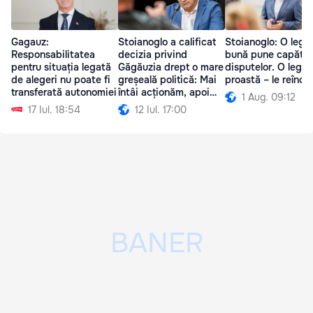
Gagauz:
Stoianoglo a calificat
Stoianoglo: O lege
Responsabilitatea
decizia privind
bună pune capăt
pentru situația legată
Găgăuzia drept o mare
disputelor. O lege
de alegeri nu poate fi
greșeală politică: Mai
proastă – le reînce
transferată autonomiei
întâi acționăm, apoi
1 Aug. 09:12
gândim
17 Iul. 18:54
12 Iul. 17:00