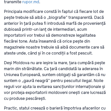
transmite
rupor.md
.
Principala modificare constă în faptul că fiecare lot de
pește trebuie să aibă o „biografie” transparentă. Dacă
anterior în țară putea fi introdusă marfă de proveniență
dubioasă printr-un lanț de intermediari, acum
importatorii vor trebui să demonstreze legalitatea
fiecărei tone. Asta înseamnă că orice pește din
magazinele noastre trebuie să aibă documente care să
ateste unde, când și în ce condiții a fost pescuit.
Deși Moldova nu are ieșire la mare, țara cumpără pește
marin din străinătate. Ca țară candidată la aderarea în
Uniunea Europeană, suntem obligați să garantăm că nu
suntem o „gaură neagră” pentru pescuitul ilegal. Noile
reguli vor ajuta la evitarea sancțiunilor internaționale și
vor proteja exportatorii moldoveni onești care lucrează
cu produse pescărești.
Practic, statul creează o barieră împotriva afacerilor cu