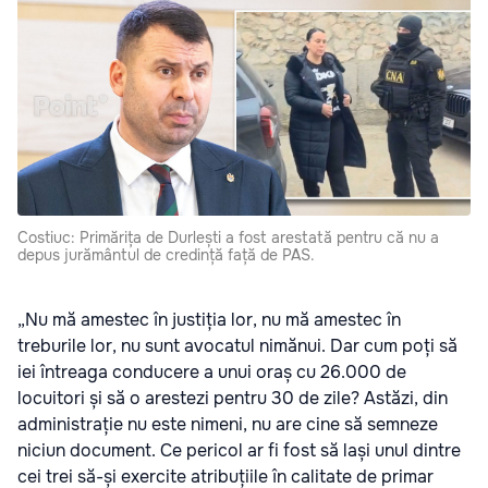
Costiuc: Primărița de Durlești a fost arestată pentru că nu a
depus jurământul de credință față de PAS.
„Nu mă amestec în justiția lor, nu mă amestec în
treburile lor, nu sunt avocatul nimănui. Dar cum poți să
iei întreaga conducere a unui oraș cu 26.000 de
locuitori și să o arestezi pentru 30 de zile? Astăzi, din
administrație nu este nimeni, nu are cine să semneze
niciun document. Ce pericol ar fi fost să lași unul dintre
cei trei să-și exercite atribuțiile în calitate de primar