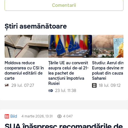
Comentarii
Știri asemănătoare
Moldova reduce
Țările UE au convenit
Studiu: Aerul din
cooperarea cu CSI în
asupra celui de-al 21-
Europa devine mai
domeniul editării de
lea pachet de
poluat din cauza
carte
sancțiuni împotriva
Saharei
Rusiei
29 Iul. 07:27
18 Iul. 09:12
23 Iul. 11:38
Bild
4 martie 2026, 13:31
4 047
SUA înăspresc recomandările de