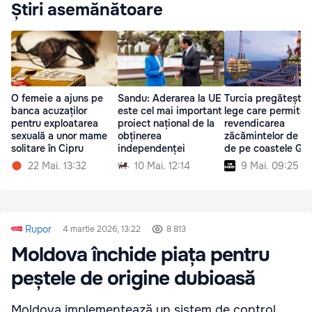
Știri asemănătoare
O femeie a ajuns pe
Sandu: Aderarea la UE
Turcia pregătește 
banca acuzaților
este cel mai important
lege care permite
pentru exploatarea
proiect național de la
revendicarea
sexuală a unor mame
obținerea
zăcămintelor de g
solitare în Cipru
independenței
de pe coastele Gre
și Ciprului
22 Mai. 13:32
10 Mai. 12:14
9 Mai. 09:25
Rupor
4 martie 2026, 13:22
8 813
Moldova închide piața pentru
peștele de origine dubioasă
Moldova implementează un sistem de control