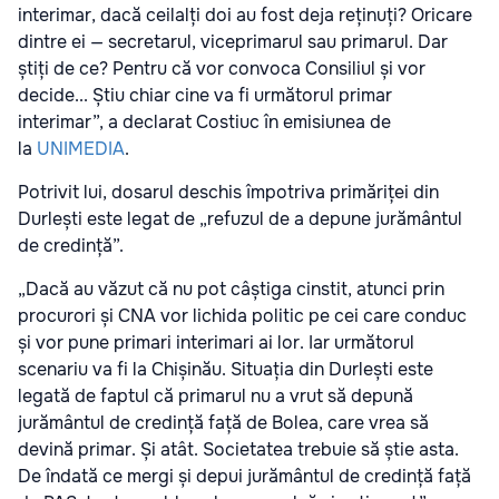
interimar, dacă ceilalți doi au fost deja reținuți? Oricare
dintre ei — secretarul, viceprimarul sau primarul. Dar
știți de ce? Pentru că vor convoca Consiliul și vor
decide... Știu chiar cine va fi următorul primar
interimar”, a declarat Costiuc în emisiunea de
la
UNIMEDIA
.
Potrivit lui, dosarul deschis împotriva primăriței din
Durlești este legat de „refuzul de a depune jurământul
de credință”.
„Dacă au văzut că nu pot câștiga cinstit, atunci prin
procurori și CNA vor lichida politic pe cei care conduc
și vor pune primari interimari ai lor. Iar următorul
scenariu va fi la Chișinău. Situația din Durlești este
legată de faptul că primarul nu a vrut să depună
jurământul de credință față de Bolea, care vrea să
devină primar. Și atât. Societatea trebuie să știe asta.
De îndată ce mergi și depui jurământul de credință față