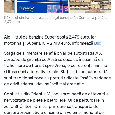
Războiul din Iran a crescut prețul benzinei în Germania până la
2,47 euro.
Aici, litrul de benzină Super costă 2,479 euro, iar
motorina și Super E10 – 2,419 euro, informează
Bild
.
Stația de alimentare se află chiar pe autostrada A3,
aproape de granița cu Austria, ceea ce înseamnă un
trafic mare de tranzit spre Viena, o concurență minimă
și lipsa unei alternative reale. Stațiile de pe autostradă
sunt tradițional zone cu prețuri ridicate, însă în perioade
de criză adaosul devine încă mai dramatic.
Conflictul din Orientul Mijlociu provoacă de câteva zile
nervozitate pe piețele petroliere. Orice perturbare în
zona Strâmtorii Ormuz, prin care se transportă de
obicei aproximativ o cincime din volumul mondial de