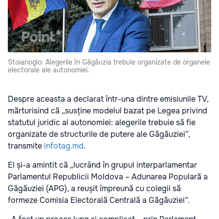
Stoianoglo: Alegerile în Găgăuzia trebuie organizate de organele
electorale ale autonomiei.
Despre aceasta a declarat într-una dintre emisiunile TV,
mărturisind că „susține modelul bazat pe Legea privind
statutul juridic al autonomiei: alegerile trebuie să fie
organizate de structurile de putere ale Găgăuziei”,
transmite
infotag.md
.
El și-a amintit că „lucrând în grupul interparlamentar
Parlamentul Republicii Moldova – Adunarea Populară a
Găgăuziei (APG), a reușit împreună cu colegii să
formeze Comisia Electorală Centrală a Găgăuziei”.