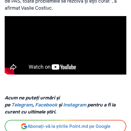
de PAS, toate problemele se rezolvă și ești curat”, a
afirmat Vasile Costiuc.
Acum ne puteți urmări și
pe
Telegram
,
Facebook
și
Instagram
pentru a fi la
curent cu ultimele știri.
Abonați-vă la știrile Point.md pe Google