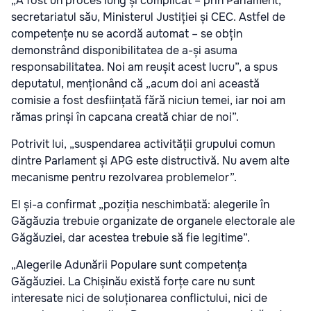
„A fost un proces lung și complicat – prin Parlament,
secretariatul său, Ministerul Justiției și CEC. Astfel de
competențe nu se acordă automat – se obțin
demonstrând disponibilitatea de a-și asuma
responsabilitatea. Noi am reușit acest lucru”, a spus
deputatul, menționând că „acum doi ani această
comisie a fost desființată fără niciun temei, iar noi am
rămas prinși în capcana creată chiar de noi”.
Potrivit lui, „suspendarea activității grupului comun
dintre Parlament și APG este distructivă. Nu avem alte
mecanisme pentru rezolvarea problemelor”.
El și-a confirmat „poziția neschimbată: alegerile în
Găgăuzia trebuie organizate de organele electorale ale
Găgăuziei, dar acestea trebuie să fie legitime”.
„Alegerile Adunării Populare sunt competența
Găgăuziei. La Chișinău există forțe care nu sunt
interesate nici de soluționarea conflictului, nici de