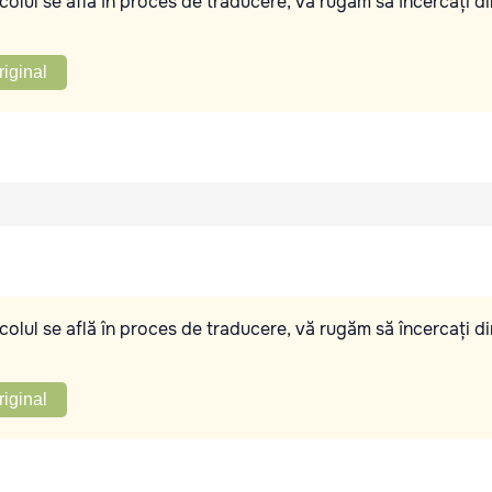
olul se află în proces de traducere, vă rugăm să încercați di
riginal
olul se află în proces de traducere, vă rugăm să încercați di
riginal