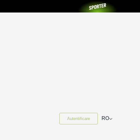
⌵
RO
Autentificare