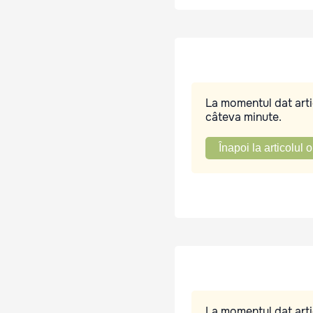
La momentul dat artic
câteva minute.
Înapoi la articolul o
La momentul dat artic