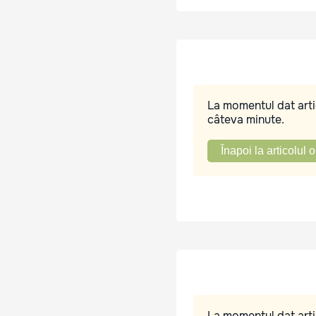
La momentul dat artic
câteva minute.
Înapoi la articolul o
La momentul dat artic