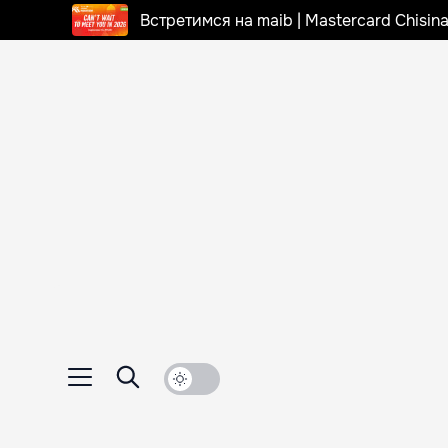
Встретимся на maib | Mastercard Chisi