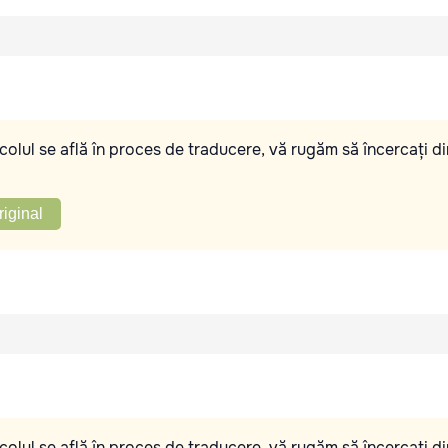
olul se află în proces de traducere, vă rugăm să încercați di
riginal
olul se află în proces de traducere, vă rugăm să încercați di