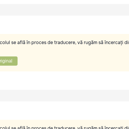
olul se află în proces de traducere, vă rugăm să încercați di
riginal
olul se află în proces de traducere, vă rugăm să încercați di