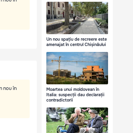
Un nou spațiu de recreere este
amenajat în centrul Chișinăului
n nou în
Moartea unui moldovean în
Italia: suspecții dau declarații
contradictorii