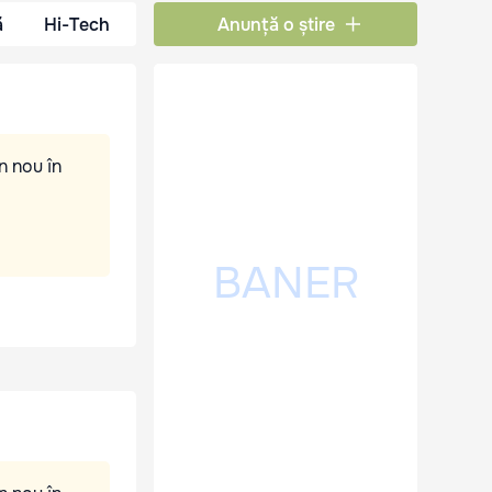
ă
Hi-Tech
Anunță o știre
n nou în