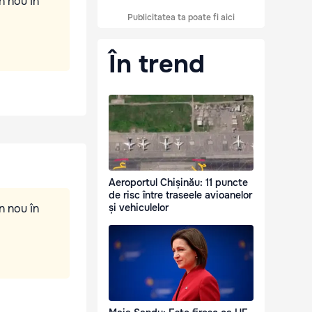
n nou în
Publicitatea ta poate fi aici
În trend
Aeroportul Chișinău: 11 puncte
de risc între traseele avioanelor
n nou în
și vehiculelor