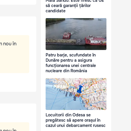
Maia Sandu: Este firesc ca UE
să ceară garanții țărilor
candidate
n nou în
Patru barje, scufundate în
Dunăre pentru a asigura
funcționarea unei centrale
nucleare din România
Locuitorii din Odesa se
pregătesc să apere orașul în
cazul unui debarcament rusesc
n nou în