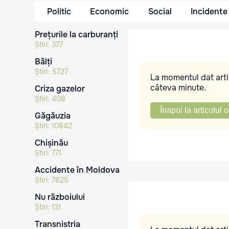
Politic
Economic
Social
Incidente
Prețurile la carburanți
Știri:
377
Bălți
Știri:
5727
La momentul dat artic
câteva minute.
Criza gazelor
Știri:
408
Înapoi la articolul o
Găgăuzia
Știri:
10842
Chișinău
Știri:
771
Accidente în Moldova
Știri:
7825
Nu războiului
Știri:
131
Transnistria