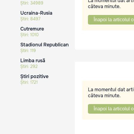
La momentul dat artic
Știri:
34989
câteva minute.
Ucraina-Rusia
Știri:
8497
Înapoi la articolul o
Cutremure
Știri:
1010
Stadionul Republican
Știri:
119
Limba rusă
Știri:
292
Știri pozitive
Știri:
1721
La momentul dat artic
câteva minute.
Înapoi la articolul o