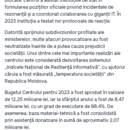
blocate. Centrul a asistat instituțiile de stat în
formularea pozițiilor oficiale privind incidentele de
rezonanță și a coordonat colaborarea cu giganții IT. În
2023 instituția a testat noi protocoale de reacție.
Datorită sprijinului subdiviziunilor profilate ale
ministerelor, multe atacuri provocatoare au fost
neutralizate înainte de a putea cauza prejudicii
societății. Unul dintre cele mai importante realizări ale
centrului este considerată dezvoltarea sistemului
„Indicele Național de Reziliență Informativă”, cu ajutorul
căruia a fost măsurată „temperatura societății” din
Republica Moldova.
Bugetul Centrului pentru 2023 a fost aprobat în valoare
de 12,25 milioane lei, iar la sfârșitul anului a fost de 8,47
milioane lei, cu un grad de executare de 88,4%. De
asemenea, baza material-tehnică a fost consolidată
prin asistență donatoare în sumă de aproximativ 2,07
milioane lei.