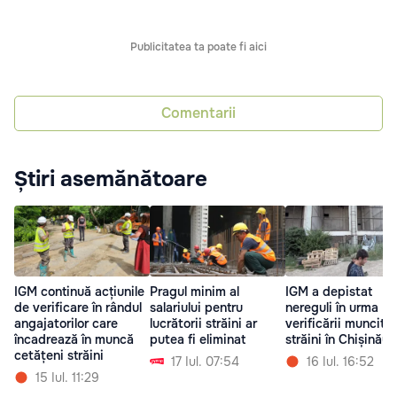
Publicitatea ta poate fi aici
Comentarii
Știri asemănătoare
IGM continuă acțiunile
Pragul minim al
IGM a depistat
de verificare în rândul
salariului pentru
nereguli în urma
angajatorilor care
lucrătorii străini ar
verificării muncitor
încadrează în muncă
putea fi eliminat
străini în Chișinău
cetățeni străini
17 Iul. 07:54
16 Iul. 16:52
15 Iul. 11:29