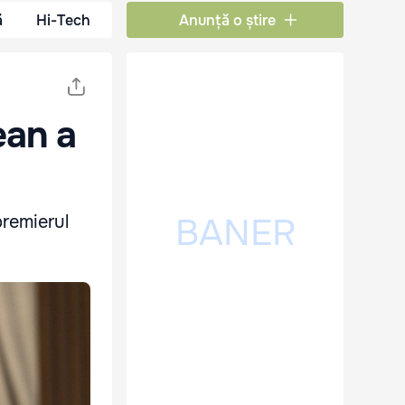
ă
Hi-Tech
Anunță o știre
ean a
premierul