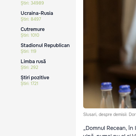
Știri:
34989
Ucraina-Rusia
Știri:
8497
Cutremure
Știri:
1010
Stadionul Republican
Știri:
119
Limba rusă
Știri:
292
Știri pozitive
Știri:
1721
Slusari, despre demisii: Dor
„Domnul Recean, în lo