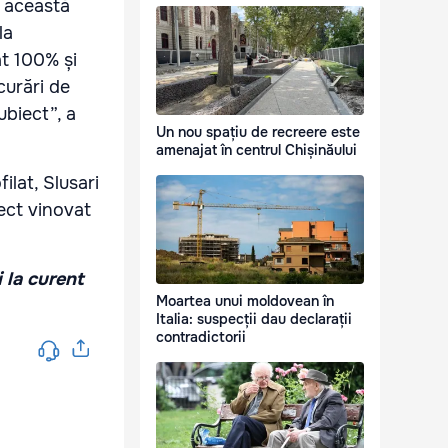
n această
la
at 100% și
curări de
ubiect”, a
Un nou spațiu de recreere este
amenajat în centrul Chișinăului
lat, Slusari
ect vinovat
i la curent
Moartea unui moldovean în
Italia: suspecții dau declarații
contradictorii