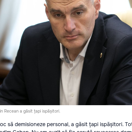
in Recean a găsit țapi ispășitori.
c să demisioneze personal, a găsit țapi ispășitori. To