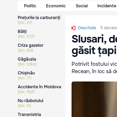
Politic
Economic
Social
Incidente
Prețurile la carburanți
Știri:
377
5 decem
Deschide
Bălți
Slusari, 
Știri:
5727
Criza gazelor
găsit țapi
Știri:
408
Găgăuzia
Potrivit fostului v
Știri:
10842
Recean, în loc să d
Chișinău
Știri:
771
Accidente în Moldova
Știri:
7825
Nu războiului
Știri:
131
Transnistria