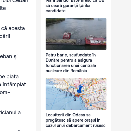
mnului Ceban
Maia Sandu: Este firesc ca UE
să ceară garanții țărilor
ite
candidate
ă că acesta
bării
Patru barje, scufundate în
Ceban și
Dunăre pentru a asigura
funcționarea unei centrale
nucleare din România
pe piața
a întâmplat
prom–
icianul a
Locuitorii din Odesa se
pregătesc să apere orașul în
cazul unui debarcament rusesc