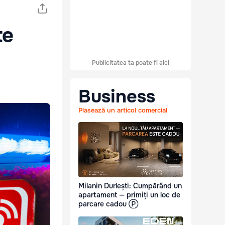
te
Publicitatea ta poate fi aici
Business
Plasează un articol comercial
Milanin Durlești: Cumpărând un
apartament — primiți un loc de
parcare cadou Ⓟ