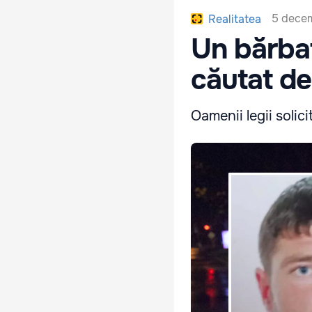
5 decem
Realitatea
Un bărbat
căutat de 
Oamenii legii solic