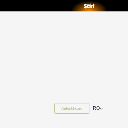
⌵
RO
Autentificare