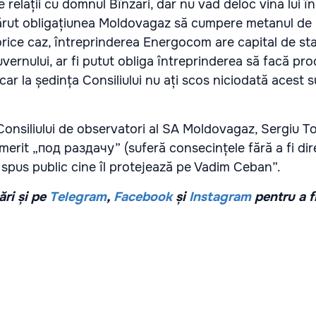
relații cu domnul Bînzari, dar nu văd deloc vina lui î
ărut obligațiunea Moldovagaz să cumpere metanul de 
rice caz, întreprinderea Energocom are capital de st
ernului, ar fi putut obliga întreprinderea să facă pro
car la ședința Consiliului nu ați scos niciodată acest s
onsiliului de observatori al SA Moldovagaz, Sergiu Tofi
merit „под раздачу” (suferă consecințele fără a fi dir
a spus public cine îl protejează pe Vadim Ceban”.
ri și pe
Telegram
,
Facebook
și
Instagram
pentru a f