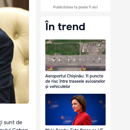
Publicitatea ta poate fi aici
În trend
Aeroportul Chișinău: 11 puncte
de risc între traseele avioanelor
și vehiculelor
ți sunt de