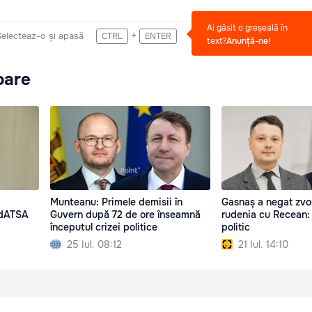
Ai găsit o greșeală în
+
Selecteaz-o și apasă
CTRL
ENTER
text?
Anunță-ne!
oare
Munteanu: Primele demisii în
Gasnaș a negat zvo
ldATSA
Guvern după 72 de ore înseamnă
rudenia cu Recean:
începutul crizei politice
politic
25 Iul. 08:12
21 Iul. 14:10