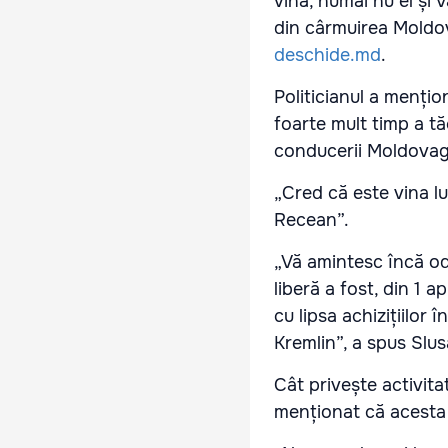
vină, numai nu el și
din cârmuirea Moldov
deschide.md
.
Politicianul a mențio
foarte mult timp a tă
conducerii Moldova
„Cred că este vina lu
Recean”.
„Vă amintesc încă oda
liberă a fost, din 1 
cu lipsa achizițiilor
Kremlin”, a spus Slus
Cât privește activita
menționat că acesta