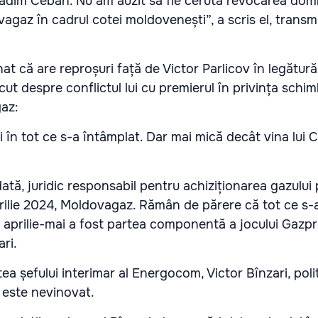
 Vadim Ceban. Nu am auzit să fie cerută revocarea do
agaz în cadrul cotei moldovenești”, a scris el, transm
nat că are reproșuri față de Victor Parlicov în legătur
cut despre conflictul lui cu premierul în privința schim
gaz:
i în tot ce s-a întâmplat. Dar mai mică decât vina lui 
tă, juridic responsabil pentru achiziționarea gazului 
aprilie 2024, Moldovagaz. Rămân de părere că tot ce s-
 în aprilie-mai a fost partea componentă a jocului Gaz
ari.
tea șefului interimar al Energocom, Victor Bînzari, polit
 este nevinovat.