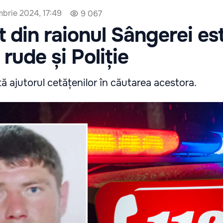
brie 2024, 17:49
9 067
 din raionul Sângerei es
rude și Poliție
ită ajutorul cetățenilor în căutarea acestora.