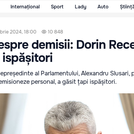
Internațional
Sport
Lady
Auto
Științ
brie 2024, 18:00
10 848
despre demisii: Dorin Rec
 ispășitori
icepreședinte al Parlamentului, Alexandru Slusari, 
emisioneze personal, a găsit țapi ispășitori.