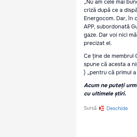
„Nu am cele mai bune 
criză după ce a disp
Energocom. Dar, în o
APP, subordonată Guv
gaze. Dar voi nici mă
precizat el.
Ce ține de membrul C
spune că acesta a ni
) „pentru că primul 
Acum ne puteți urmă
cu ultimele știri.
Sursă
Deschide