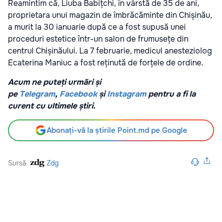
Reamintim că, Liuba Babițchi, în vârstă de 35 de ani,
proprietara unui magazin de îmbrăcăminte din Chișinău,
a murit la 30 ianuarie după ce a fost supusă unei
proceduri estetice într-un salon de frumusețe din
centrul Chișinăului. La 7 februarie, medicul anesteziolog
Ecaterina Maniuc a fost reținută de forțele de ordine.
Acum ne puteți urmări și
pe
Telegram
,
Facebook
și
Instagram
pentru a fi la
curent cu ultimele știri.
Abonați-vă la știrile Point.md pe Google
Sursă
Zdg