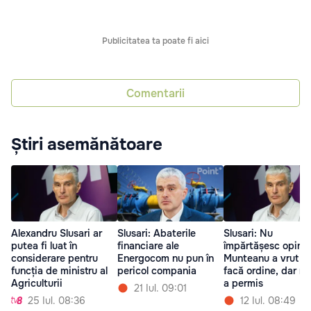
Publicitatea ta poate fi aici
Comentarii
Știri asemănătoare
Alexandru Slusari ar
Slusari: Abaterile
Slusari: Nu
putea fi luat în
financiare ale
împărtășesc opinia
considerare pentru
Energocom nu pun în
Munteanu a vrut s
funcția de ministru al
pericol compania
facă ordine, dar nu 
Agriculturii
a permis
21 Iul. 09:01
25 Iul. 08:36
12 Iul. 08:49