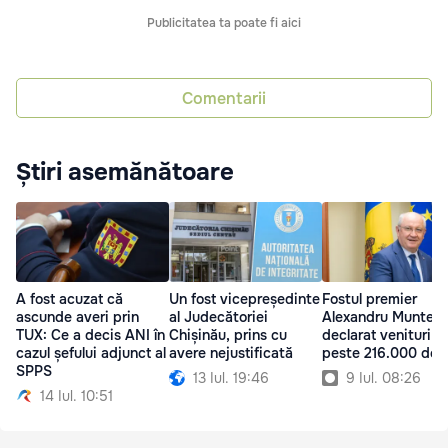
Publicitatea ta poate fi aici
Comentarii
Știri asemănătoare
A fost acuzat că
Un fost vicepreședinte
Fostul premier
ascunde averi prin
al Judecătoriei
Alexandru Muntean
TUX: Ce a decis ANI în
Chișinău, prins cu
declarat venituri d
cazul șefului adjunct al
avere nejustificată
peste 216.000 de l
SPPS
13 Iul. 19:46
9 Iul. 08:26
14 Iul. 10:51