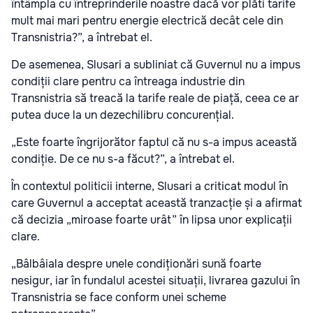
întâmpla cu întreprinderile noastre dacă vor plăti tarife
mult mai mari pentru energie electrică decât cele din
Transnistria?”, a întrebat el.
De asemenea, Slusari a subliniat că Guvernul nu a impus
condiții clare pentru ca întreaga industrie din
Transnistria să treacă la tarife reale de piață, ceea ce ar
putea duce la un dezechilibru concurențial.
„Este foarte îngrijorător faptul că nu s-a impus această
condiție. De ce nu s-a făcut?”, a întrebat el.
În contextul politicii interne, Slusari a criticat modul în
care Guvernul a acceptat această tranzacție și a afirmat
că decizia „miroase foarte urât” în lipsa unor explicații
clare.
„Bâlbâiala despre unele condiționări sună foarte
nesigur, iar în fundalul acestei situații, livrarea gazului în
Transnistria se face conform unei scheme