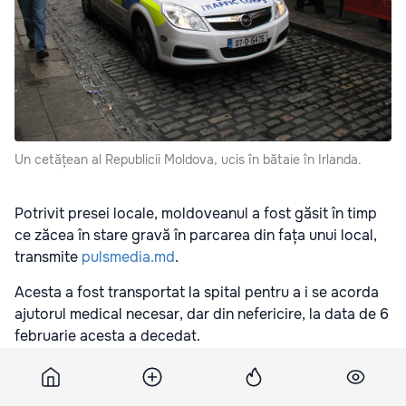
Un cetățean al Republicii Moldova, ucis în bătaie în Irlanda.
Potrivit presei locale, moldoveanul a fost găsit în timp
ce zăcea în stare gravă în parcarea din fața unui local,
transmite
pulsmedia.md
.
Acesta a fost transportat la spital pentru a i se acorda
ajutorul medical necesar, dar din nefericire, la data de 6
februarie acesta a decedat.
Victima s-a dovedit a fi Alexandru Dumitrașcu, în vârstă
de 37 ani, originar din localitatea Crocmaz, raionul