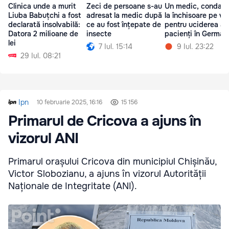
Clinica unde a murit
Zeci de persoane s-au
Un medic, condam
Liuba Babuțchi a fost
adresat la medic după
la închisoare pe vi
declarată insolvabilă:
ce au fost înțepate de
pentru uciderea a 
Datora 2 milioane de
insecte
pacienți în German
lei
7 Iul. 15:14
9 Iul. 23:22
29 Iul. 08:21
Ipn
10 februarie 2025, 16:16
15 156
Primarul de Cricova a ajuns în
vizorul ANI
Primarul orașului Cricova din municipiul Chișinău,
Victor Slobozianu, a ajuns în vizorul Autorității
Naționale de Integritate (ANI).