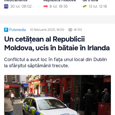
medicamente
Republica Moldova
de o lună
30 Iul. 08:02
8 Iul. 18:35
13 Iul. 12:18
Pulsmedia
10 februarie 2025, 16:00
18 313
Un cetățean al Republicii
Moldova, ucis în bătaie în Irlanda
Conflictul a avut loc în fața unui local din Dublin
la sfârșitul săptămânii trecute.