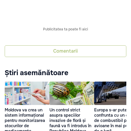
Publicitatea ta poate fi aici
Comentarii
Știri asemănătoare
Moldova va crea un
Un control strict
Europa s-ar putea
sistem informațional
asupra speciilor
confrunta cu un def
pentru monitorizarea
invazive de floră și
de combustibil pen
stocurilor de
faună va fi introdus în
avioane în mai puț