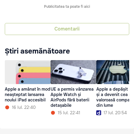
Publicitatea ta poate fi aici
Comentarii
Știri asemănătoare
Apple a amânat în mod
UE a permis vânzarea
Apple a depășit Nv
neașteptat lansarea
Apple Watch și
și a devenit cea m
noului iPad accesibil
AirPods fără baterii
valoroasă compani
detașabile
din lume
16 Iul. 22:40
15 Iul. 22:41
17 Iul. 20:54