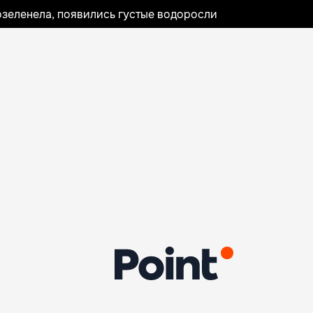
озеленела, появились густые водоросли