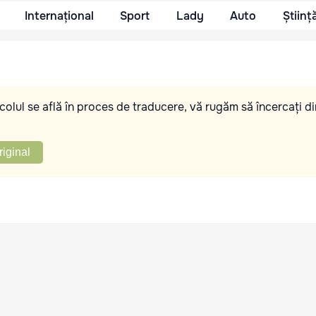
Internațional
Sport
Lady
Auto
Științ
olul se află în proces de traducere, vă rugăm să încercați di
riginal