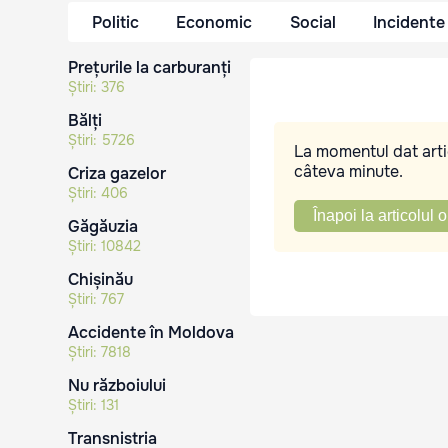
Politic
Economic
Social
Incidente
Prețurile la carburanți
Știri:
376
Bălți
Știri:
5726
La momentul dat artic
câteva minute.
Criza gazelor
Știri:
406
Înapoi la articolul o
Găgăuzia
Știri:
10842
Chișinău
Știri:
767
Accidente în Moldova
Știri:
7818
Nu războiului
Știri:
131
Transnistria