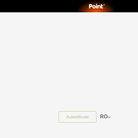
⌵
RO
Autentificare