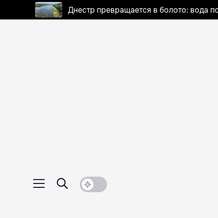
Днестр превращается в болото: вода п