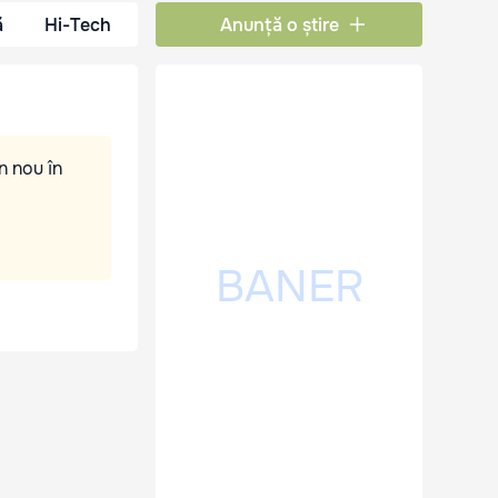
ă
Hi-Tech
Anunță o știre
n nou în