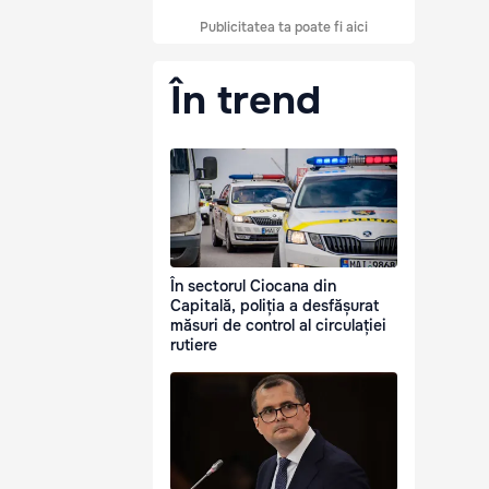
Publicitatea ta poate fi aici
În trend
În sectorul Ciocana din
Capitală, poliția a desfășurat
măsuri de control al circulației
rutiere