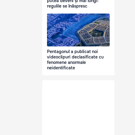
putea deveni și mai lungi:
regulile se înăspresc
Pentagonul a publicat noi
videoclipuri declasificate cu
fenomene anormale
neidentificate