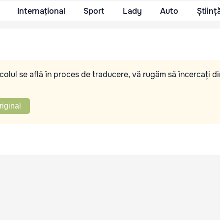
Internațional
Sport
Lady
Auto
Științ
olul se află în proces de traducere, vă rugăm să încercați di
riginal