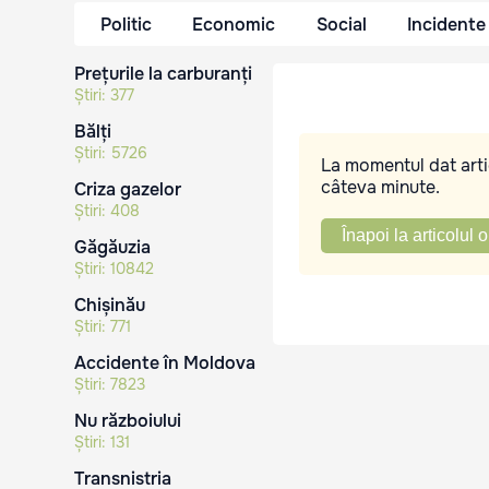
Politic
Economic
Social
Incidente
Prețurile la carburanți
Știri:
377
Bălți
Știri:
5726
La momentul dat artic
câteva minute.
Criza gazelor
Știri:
408
Înapoi la articolul o
Găgăuzia
Știri:
10842
Chișinău
Știri:
771
Accidente în Moldova
Știri:
7823
Nu războiului
Știri:
131
Transnistria