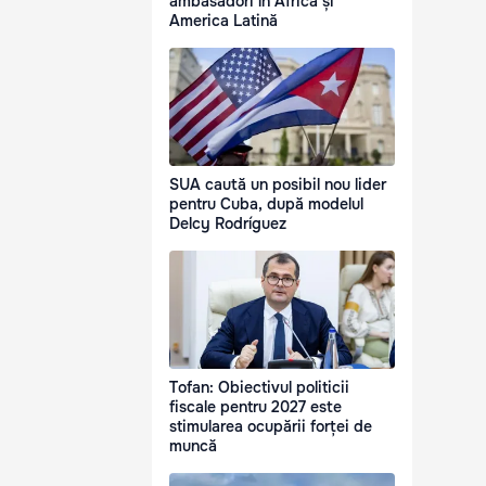
ambasadori în Africa și
America Latină
SUA caută un posibil nou lider
pentru Cuba, după modelul
Delcy Rodríguez
Tofan: Obiectivul politicii
fiscale pentru 2027 este
stimularea ocupării forței de
muncă