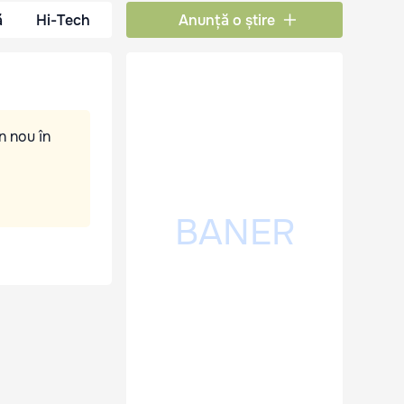
ă
Hi-Tech
Anunță o știre
n nou în