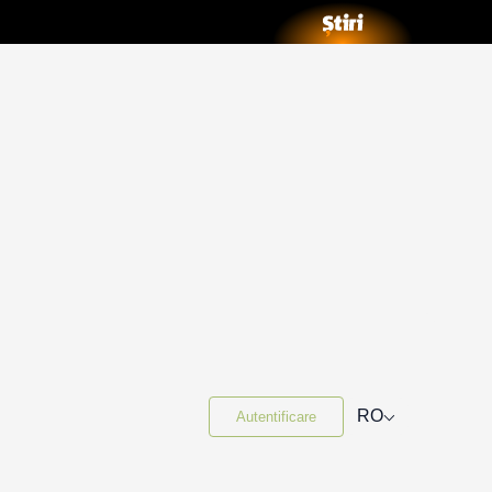
⌵
RO
Autentificare