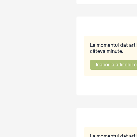
La momentul dat artic
câteva minute.
Înapoi la articolul o
La momentul dat artic