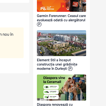
Garmin Forerunner: Ceasul care
evoluează odată cu alergătorul
Ⓟ
n nou în
Element Stil a început
construcția unei grădinițe
moderne în Durlești Ⓟ
Diaspora renovează cu