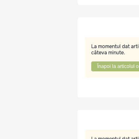
La momentul dat artic
câteva minute.
Înapoi la articolul o
La momentul dat artic