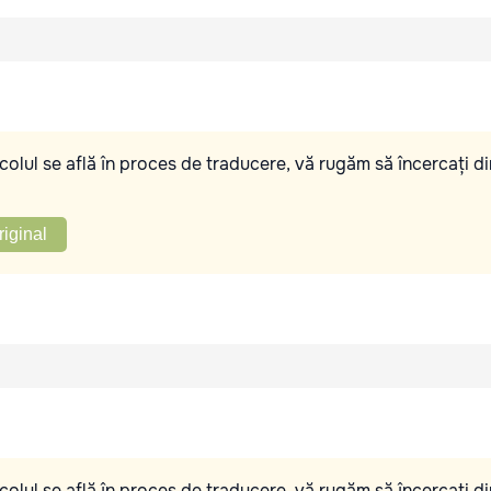
olul se află în proces de traducere, vă rugăm să încercați di
riginal
olul se află în proces de traducere, vă rugăm să încercați di