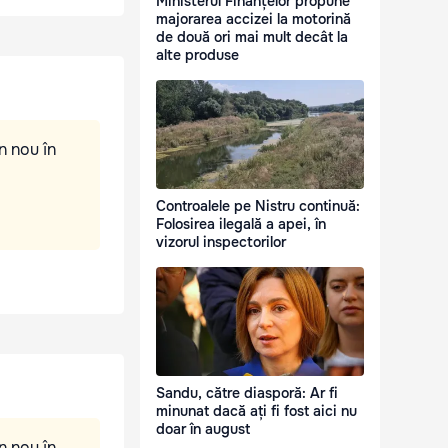
Ministerul Finanțelor propune
majorarea accizei la motorină
de două ori mai mult decât la
alte produse
n nou în
Controalele pe Nistru continuă:
Folosirea ilegală a apei, în
vizorul inspectorilor
Sandu, către diasporă: Ar fi
minunat dacă ați fi fost aici nu
doar în august
n nou în