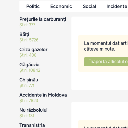
Politic
Economic
Social
Incidente
Prețurile la carburanți
Știri:
377
Bălți
Știri:
5726
La momentul dat artic
câteva minute.
Criza gazelor
Știri:
408
Înapoi la articolul o
Găgăuzia
Știri:
10842
Chișinău
Știri:
771
Accidente în Moldova
Știri:
7823
Nu războiului
Știri:
131
Transnistria