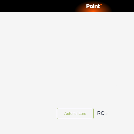
⌵
RO
Autentificare