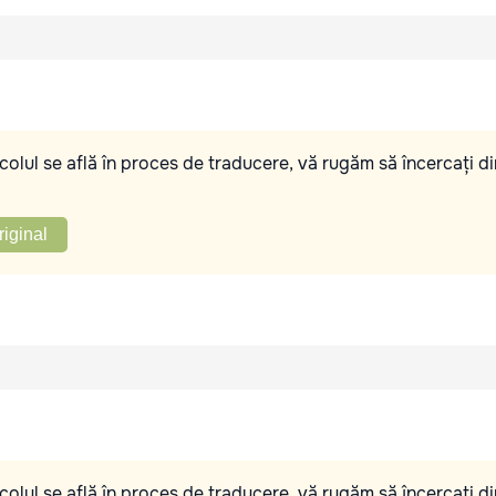
olul se află în proces de traducere, vă rugăm să încercați di
riginal
olul se află în proces de traducere, vă rugăm să încercați di