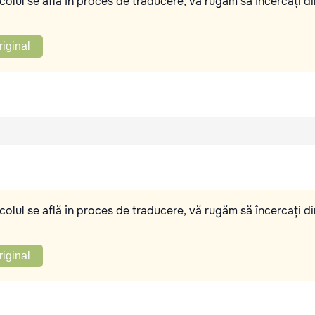
olul se află în proces de traducere, vă rugăm să încercați di
riginal
olul se află în proces de traducere, vă rugăm să încercați di
riginal