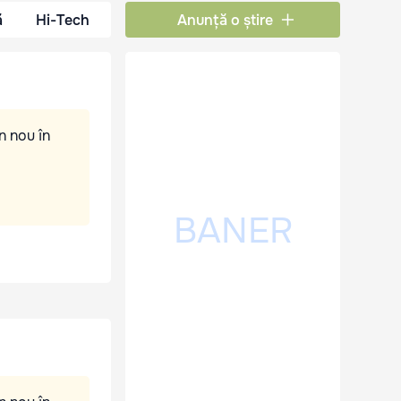
ă
Hi-Tech
Anunță o știre
n nou în