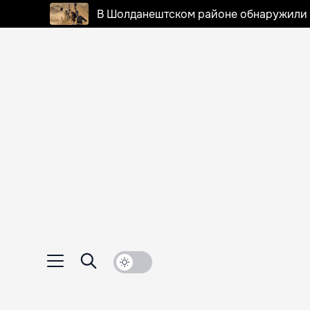
В Шолданештском районе обнаружили 