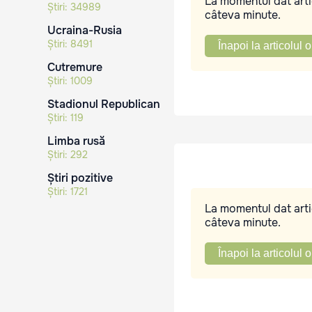
La momentul dat artic
Știri:
34989
câteva minute.
Ucraina-Rusia
Știri:
8491
Înapoi la articolul o
Cutremure
Știri:
1009
Stadionul Republican
Știri:
119
Limba rusă
Știri:
292
Știri pozitive
Știri:
1721
La momentul dat artic
câteva minute.
Înapoi la articolul o