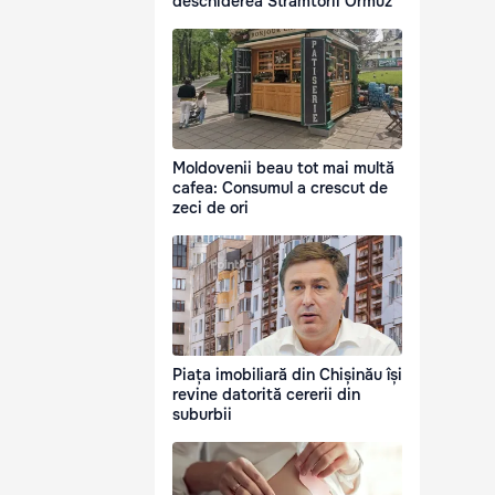
deschiderea Strâmtorii Ormuz
Moldovenii beau tot mai multă
cafea: Consumul a crescut de
zeci de ori
Piața imobiliară din Chișinău își
revine datorită cererii din
suburbii