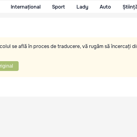
Internațional
Sport
Lady
Auto
Științ
olul se află în proces de traducere, vă rugăm să încercați di
riginal