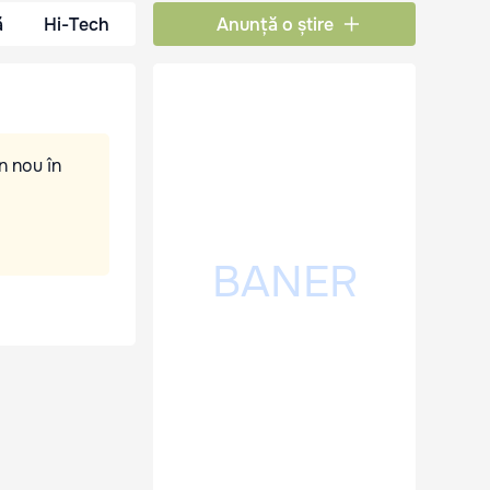
ă
Hi-Tech
Anunță o știre
n nou în