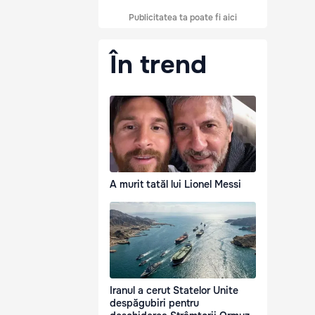
Publicitatea ta poate fi aici
În trend
A murit tatăl lui Lionel Messi
Iranul a cerut Statelor Unite
despăgubiri pentru