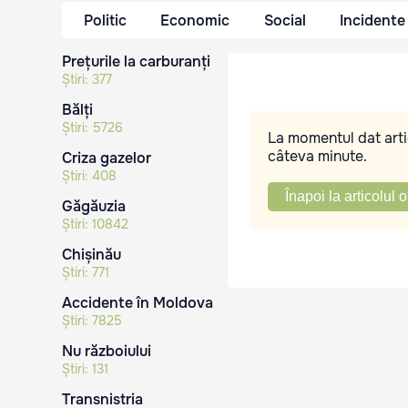
Politic
Economic
Social
Incidente
Prețurile la carburanți
Știri:
377
Bălți
Știri:
5726
La momentul dat artic
câteva minute.
Criza gazelor
Știri:
408
Înapoi la articolul o
Găgăuzia
Știri:
10842
Chișinău
Știri:
771
Accidente în Moldova
Știri:
7825
Nu războiului
Știri:
131
Transnistria