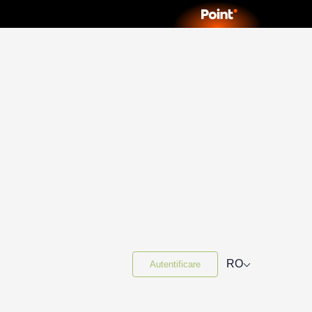
⌵
RO
Autentificare