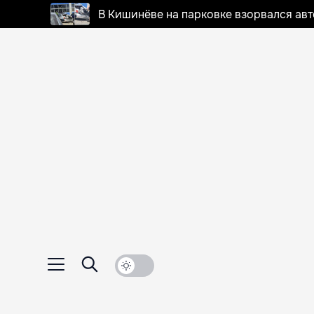
В Кишинёве на парковке взорвался ав