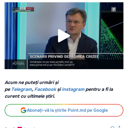
Acum ne puteți urmări și
pe
Telegram
,
Facebook
și
Instagram
pentru a fi la
curent cu ultimele știri.
Abonați-vă la știrile Point.md pe Google