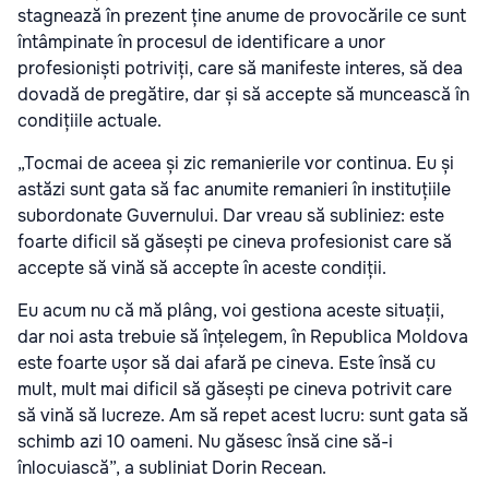
stagnează în prezent ține anume de provocările ce sunt
întâmpinate în procesul de identificare a unor
profesioniști potriviți, care să manifeste interes, să dea
dovadă de pregătire, dar și să accepte să muncească în
condițiile actuale.
„Tocmai de aceea și zic remanierile vor continua. Eu și
astăzi sunt gata să fac anumite remanieri în instituțiile
subordonate Guvernului. Dar vreau să subliniez: este
foarte dificil să găsești pe cineva profesionist care să
accepte să vină să accepte în aceste condiții.
Eu acum nu că mă plâng, voi gestiona aceste situații,
dar noi asta trebuie să înțelegem, în Republica Moldova
este foarte ușor să dai afară pe cineva. Este însă cu
mult, mult mai dificil să găsești pe cineva potrivit care
să vină să lucreze. Am să repet acest lucru: sunt gata să
schimb azi 10 oameni. Nu găsesc însă cine să-i
înlocuiască”, a subliniat Dorin Recean.