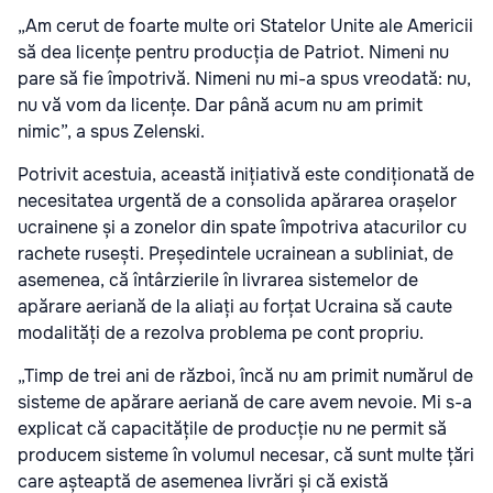
„Am cerut de foarte multe ori Statelor Unite ale Americii
să dea licențe pentru producția de Patriot. Nimeni nu
pare să fie împotrivă. Nimeni nu mi-a spus vreodată: nu,
nu vă vom da licențe. Dar până acum nu am primit
nimic”, a spus Zelenski.
Potrivit acestuia, această inițiativă este condiționată de
necesitatea urgentă de a consolida apărarea orașelor
ucrainene și a zonelor din spate împotriva atacurilor cu
rachete rusești. Președintele ucrainean a subliniat, de
asemenea, că întârzierile în livrarea sistemelor de
apărare aeriană de la aliați au forțat Ucraina să caute
modalități de a rezolva problema pe cont propriu.
„Timp de trei ani de război, încă nu am primit numărul de
sisteme de apărare aeriană de care avem nevoie. Mi s-a
explicat că capacitățile de producție nu ne permit să
producem sisteme în volumul necesar, că sunt multe țări
care așteaptă de asemenea livrări și că există