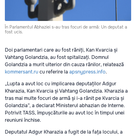
În Parlamentul Abhaziei s-au tras focuri de armă: Un deputat a
fost ucis.
Doi parlamentari care au fost răniți, Kan Kvarcia și
Vahtang Golandzia, au fost spitalizați. Domnul
Golandzia a murit ulterior din cauza rănilor, relatează
kommersant.ru
cu referire la
apsnypress.info
.
„Lupta a avut loc cu implicarea deputaților Adgur
Kharazia, Kan Kvarcia și Vahtang Golandzia. Kharazia a
tras mai multe focuri de armă și i-a rănit pe Kvarcia și
Golandzia”, a declarat Ministerul abhazian de Interne.
Potrivit TASS, împușcăturile au avut loc în timpul unei
reuniuni închise.
Deputatul Adgur Kharazia a fugit de la fața locului, a