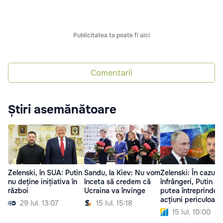
Publicitatea ta poate fi aici
Comentarii
Știri asemănătoare
Zelenski, în SUA: Putin
Sandu, la Kiev: Nu vom
Zelenski: În cazul 
nu deține inițiativa în
înceta să credem că
înfrângeri, Putin ar
război
Ucraina va învinge
putea întreprinde
acțiuni periculoase
29 Iul. 13:07
15 Iul. 15:18
15 Iul. 10:00