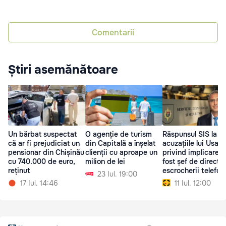
Comentarii
Știri asemănătoare
Un bărbat suspectat
O agenție de turism
Răspunsul SIS la
că ar fi prejudiciat un
din Capitală a înșelat
acuzațiile lui Usatîi
pensionar din Chișinău
clienții cu aproape un
privind implicarea 
cu 740.000 de euro,
milion de lei
fost șef de direcție
reținut
escrocherii telefon
23 Iul. 19:00
17 Iul. 14:46
11 Iul. 12:00