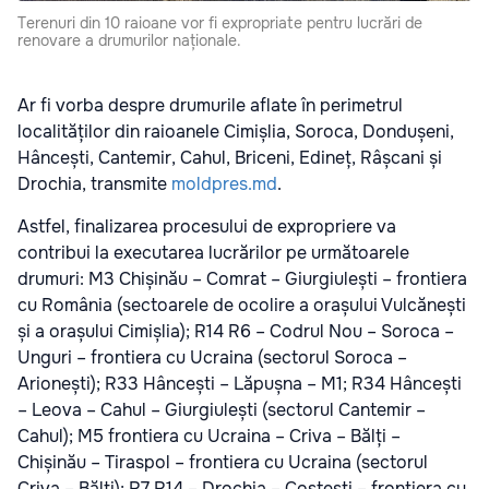
Terenuri din 10 raioane vor fi expropriate pentru lucrări de
renovare a drumurilor naționale.
Ar fi vorba despre drumurile aflate în perimetrul
localităților din raioanele Cimișlia, Soroca, Dondușeni,
Hâncești, Cantemir, Cahul, Briceni, Edineț, Râșcani și
Drochia, transmite
moldpres.md
.
Astfel, finalizarea procesului de expropriere va
contribui la executarea lucrărilor pe următoarele
drumuri: M3 Chișinău – Comrat – Giurgiulești – frontiera
cu România (sectoarele de ocolire a orașului Vulcănești
și a orașului Cimișlia); R14 R6 – Codrul Nou – Soroca –
Unguri – frontiera cu Ucraina (sectorul Soroca –
Arionești); R33 Hâncești – Lăpușna – M1; R34 Hâncești
– Leova – Cahul – Giurgiulești (sectorul Cantemir –
Cahul); M5 frontiera cu Ucraina – Criva – Bălți –
Chișinău – Tiraspol – frontiera cu Ucraina (sectorul
Criva – Bălți); R7 R14 – Drochia – Costești – frontiera cu