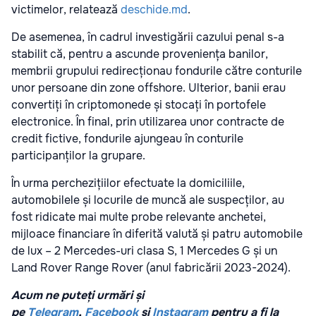
victimelor, relatează
deschide.md
.
De asemenea, în cadrul investigării cazului penal s-a
stabilit că, pentru a ascunde proveniența banilor,
membrii grupului redirecționau fondurile către conturile
unor persoane din zone offshore. Ulterior, banii erau
convertiți în criptomonede și stocați în portofele
electronice. În final, prin utilizarea unor contracte de
credit fictive, fondurile ajungeau în conturile
participanților la grupare.
În urma perchezițiilor efectuate la domiciliile,
automobilele și locurile de muncă ale suspecților, au
fost ridicate mai multe probe relevante anchetei,
mijloace financiare în diferită valută și patru automobile
de lux – 2 Mercedes-uri clasa S, 1 Mercedes G și un
Land Rover Range Rover (anul fabricării 2023-2024).
Acum ne puteți urmări și
pe
Telegram
,
Facebook
și
Instagram
pentru a fi la