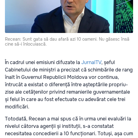
Recean: Sunt gata să dau afară azi 10 oameni. Nu găsesc însă
cine să-i înlocuiască.
În cadrul unei emisiuni difuzate la
JurnalTV
, șeful
Cabinetului de miniștri a precizat că schimbările de rang
înalt în Guvernul Republicii Moldova vor continua,
întrucât a existat o diferență între așteptările propriu-
zise ale cetățenilor privind remanierile guvernamentale
și felul în care au fost efectuate cu adevărat cele trei
modificări.
Totodată, Recean a mai spus că în urma unei evaluări la
nivelul câtorva agenții și instituții, s-a constatat
necesitatea concedierii a 10 funcționari. Totuși, așa cum