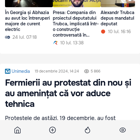
În Georgia și Abhazia
Presa: Compania din
Alexandr Trubca și
au avut loc întreruperi
proiectul deputatului
depus mandatul d
majore de curent
Trubca, implicată într-
deputat
electric
o construcție
10 Iul. 16:16
controversată în
24 Iul. 07:18
Chișinău
10 Iul. 13:38
Unimedia
19 decembrie 2024, 14:24
5 866
Fermierii au protestat din nou și
au amenințat că vor aduce
tehnica
Protestele de astăzi, 19 decembrie, au fost
continuate de fermieri, care au mers până la
clădirea Parlamentului, în timp ce deputații s-au