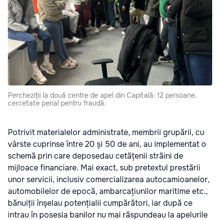
Percheziții la două centre de apel din Capitală: 12 persoane,
cercetate penal pentru fraudă.
Potrivit materialelor administrate, membrii grupării, cu
vârste cuprinse între 20 și 50 de ani, au implementat o
schemă prin care deposedau cetățenii străini de
mijloace financiare. Mai exact, sub pretextul prestării
unor servicii, inclusiv comercializarea autocamioanelor,
automobilelor de epocă, ambarcațiunilor maritime etc.,
bănuiții înșelau potențialii cumpărători, iar după ce
intrau în posesia banilor nu mai răspundeau la apelurile