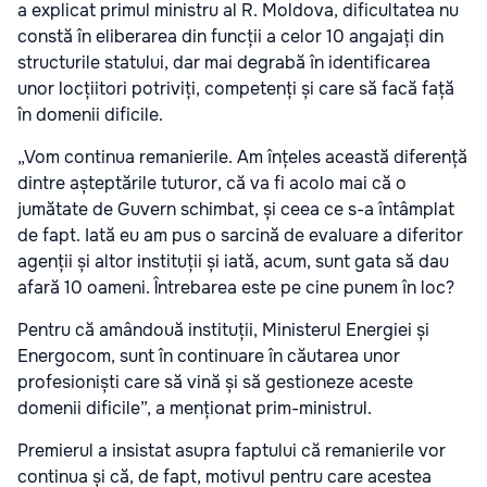
a explicat primul ministru al R. Moldova, dificultatea nu
constă în eliberarea din funcții a celor 10 angajați din
structurile statului, dar mai degrabă în identificarea
unor locțiitori potriviți, competenți și care să facă față
în domenii dificile.
„Vom continua remanierile. Am înțeles această diferență
dintre așteptările tuturor, că va fi acolo mai că o
jumătate de Guvern schimbat, și ceea ce s-a întâmplat
de fapt. Iată eu am pus o sarcină de evaluare a diferitor
agenții și altor instituții și iată, acum, sunt gata să dau
afară 10 oameni. Întrebarea este pe cine punem în loc?
Pentru că amândouă instituții, Ministerul Energiei și
Energocom, sunt în continuare în căutarea unor
profesioniști care să vină și să gestioneze aceste
domenii dificile”, a menționat prim-ministrul.
Premierul a insistat asupra faptului că remanierile vor
continua și că, de fapt, motivul pentru care acestea