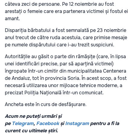
câteva zeci de persoane. Pe 12 noiembrie au fost
arestați o femeie care era partenera victimei și fostul ei
amant.
Dispariția bărbatului a fost semnalată pe 23 noiembrie
anul trecut de către ruda acestuia, care primise mesaje
pe numele dispărutului care i-au trezit suspiciuni.
Autoritățile au găsit o parte din rămășițe (care, în lipsa
unei identificări precise, par să aparțină victimei)
îngropate într-un cimitir din municipalitatea Centenera
de Andaluz, tot în provincia Soria. În acest scop, a fost
necesară utilizarea unor mijloace tehnice moderne, a
precizat Poliția Națională într-un comunicat.
Ancheta este în curs de desfășurare.
Acum ne puteți urmări și
pe
Telegram
,
Facebook
și
Instagram
pentru a fi la
curent cu ultimele știri.