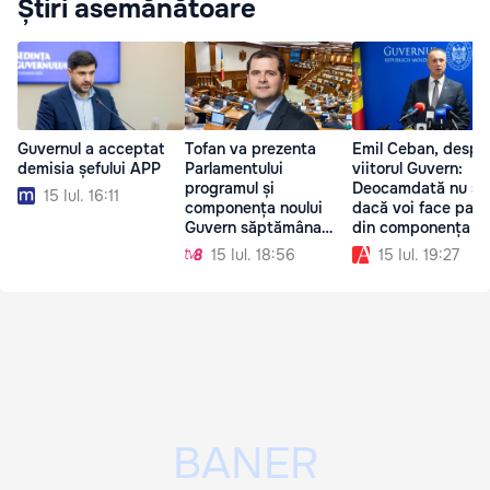
Știri asemănătoare
Guvernul a acceptat
Tofan va prezenta
Emil Ceban, despr
demisia șefului APP
Parlamentului
viitorul Guvern:
programul și
Deocamdată nu ști
15 Iul. 16:11
componența noului
dacă voi face part
Guvern săptămâna
din componența s
viitoare
15 Iul. 18:56
15 Iul. 19:27