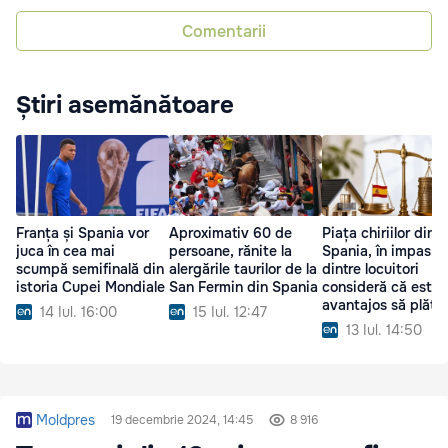
Comentarii
Știri asemănătoare
Franța și Spania vor
Aproximativ 60 de
Piața chiriilor din
juca în cea mai
persoane, rănite la
Spania, în impas: 
scumpă semifinală din
alergările taurilor de la
dintre locuitori
istoria Cupei Mondiale
San Fermin din Spania
consideră că este 
avantajos să plăte
14 Iul. 16:00
15 Iul. 12:47
ipotecă
13 Iul. 14:50
Moldpres
19 decembrie 2024, 14:45
8 916