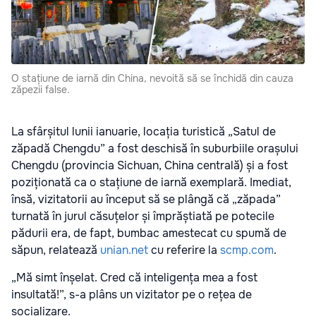
O stațiune de iarnă din China, nevoită să se închidă din cauza
zăpezii false.
La sfârșitul lunii ianuarie, locația turistică „Satul de
zăpadă Chengdu” a fost deschisă în suburbiile orașului
Chengdu (provincia Sichuan, China centrală) și a fost
poziționată ca o stațiune de iarnă exemplară. Imediat,
însă, vizitatorii au început să se plângă că „zăpada”
turnată în jurul căsuțelor și împrăștiată pe potecile
pădurii era, de fapt, bumbac amestecat cu spumă de
săpun, relatează
unian.net
cu referire la
scmp.com
.
„Mă simt înșelat. Cred că inteligența mea a fost
insultată!”, s-a plâns un vizitator pe o rețea de
socializare.