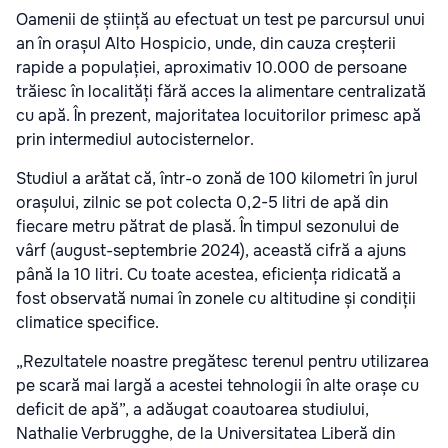
Oamenii de știință au efectuat un test pe parcursul unui
an în orașul Alto Hospicio, unde, din cauza creșterii
rapide a populației, aproximativ 10.000 de persoane
trăiesc în localități fără acces la alimentare centralizată
cu apă. În prezent, majoritatea locuitorilor primesc apă
prin intermediul autocisternelor.
Studiul a arătat că, într-o zonă de 100 kilometri în jurul
orașului, zilnic se pot colecta 0,2-5 litri de apă din
fiecare metru pătrat de plasă. În timpul sezonului de
vârf (august-septembrie 2024), această cifră a ajuns
până la 10 litri. Cu toate acestea, eficiența ridicată a
fost observată numai în zonele cu altitudine și condiții
climatice specifice.
„Rezultatele noastre pregătesc terenul pentru utilizarea
pe scară mai largă a acestei tehnologii în alte orașe cu
deficit de apă”, a adăugat coautoarea studiului,
Nathalie Verbrugghe, de la Universitatea Liberă din