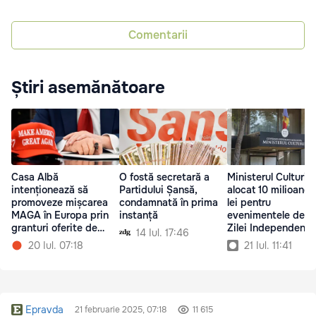
Comentarii
Știri asemănătoare
Casa Albă
O fostă secretară a
Ministerul Culturii 
intenționează să
Partidului Șansă,
alocat 10 milioane 
promoveze mișcarea
condamnată în prima
lei pentru
MAGA în Europa prin
instanță
evenimentele dedi
granturi oferite de
Zilei Independențe
14 Iul. 17:46
USAID
20 Iul. 07:18
21 Iul. 11:41
Epravda
21 februarie 2025, 07:18
11 615