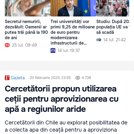
Secretul nemuririi,
Trei universități vor
Studiu: După 2029
dezvăluit: Oamenii ar
primi 9,25 de milioane
populația UE va în
putea trăi până la 190
de euro pentru
să scadă
de ani
modernizarea
14 Iul. 21:42
infrastructurii de
25 Iul. 09:49
cercetare
14 Iul. 19:37
Gazeta
20 februarie 2025, 23:55
4 738
Cercetătorii propun utilizarea
ceții pentru aprovizionarea cu
apă a regiunilor aride
Cercetătorii din Chile au explorat posibilitatea de
a colecta apa din ceață pentru a aproviziona