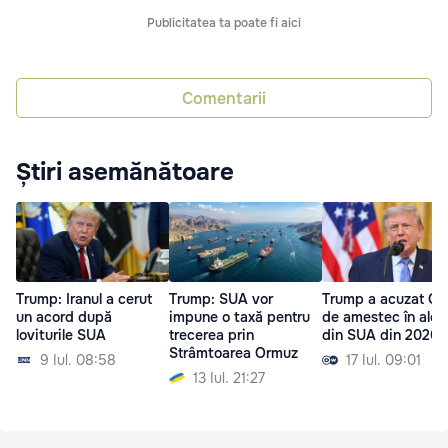
Publicitatea ta poate fi aici
Comentarii
Știri asemănătoare
Trump: Iranul a cerut
Trump: SUA vor
Trump a acuzat Ch
un acord după
impune o taxă pentru
de amestec în aleg
loviturile SUA
trecerea prin
din SUA din 2020
Strâmtoarea Ormuz
9 Iul. 08:58
17 Iul. 09:01
13 Iul. 21:27