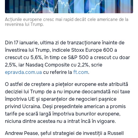
Acțiunile europene cresc mai rapid decât cele americane de la
revenirea lui Trump.
Din 17 ianuarie, ultima zi de tranzacționare înainte de
învestirea lui Trump, indicele Stoxx Europe 600 a
crescut cu 5,6%, în timp ce S&P 500 a crescut cu doar
2,5%, iar Nasdaq Composite cu 2,2%, scrie
epravda.com.ua
cu referire la
ft.com
.
O astfel de creștere a piețelor europene este atribuită
deciziei lui Trump de a nu impune deocamdată noi taxe
împotriva UE și speranțelor de negocieri pașnice
privind Ucraina. Deși președintele american a promis
tarife pe scară largă împotriva bunurilor europene,
niciuna dintre acestea nu a intrat încă în vigoare.
Andrew Pease, șeful strategiei de investiții a Russell