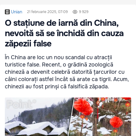
Unian
21 februarie 2025, 07:09
9 929
O stațiune de iarnă din China,
nevoită să se închidă din cauza
zăpezii false
În China are loc un nou scandal cu atracții
turistice false. Recent, o grădină zoologică
chineză a devenit celebră datorită țarcurilor cu
câini colorați astfel încât să arate ca tigrii. Acum,
chinezii au fost prinși că falsifică zăpada.