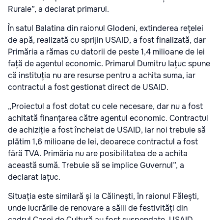
Rurale”, a declarat primarul.
În satul Balatina din raionul Glodeni, extinderea rețelei
de apă, realizată cu sprijin USAID, a fost finalizată, dar
Primăria a rămas cu datorii de peste 1,4 milioane de lei
față de agentul economic. Primarul Dumitru Iațuc spune
că instituția nu are resurse pentru a achita suma, iar
contractul a fost gestionat direct de USAID.
„Proiectul a fost dotat cu cele necesare, dar nu a fost
achitată finanțarea către agentul economic. Contractul
de achiziție a fost încheiat de USAID, iar noi trebuie să
plătim 1,6 milioane de lei, deoarece contractul a fost
fără TVA. Primăria nu are posibilitatea de a achita
această sumă. Trebuie să se implice Guvernul”, a
declarat Iațuc.
Situația este similară și la Călinești, în raionul Fălești,
unde lucrările de renovare a sălii de festivități din
cadrul Casei de Cultură au fost suspendate. USAID