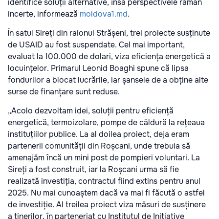
identifice soluții alternative, însă perspectivele rămân
incerte, informează
moldova1.md
.
În satul Sireți din raionul Strășeni, trei proiecte susținute
de USAID au fost suspendate. Cel mai important,
evaluat la 100.000 de dolari, viza eficiența energetică a
locuințelor. Primarul Leonid Boaghi spune că lipsa
fondurilor a blocat lucrările, iar șansele de a obține alte
surse de finanțare sunt reduse.
„Acolo dezvoltam idei, soluții pentru eficiență
energetică, termoizolare, pompe de căldură la rețeaua
instituțiilor publice. La al doilea proiect, deja eram
partenerii comunității din Roșcani, unde trebuia să
amenajăm încă un mini post de pompieri voluntari. La
Sireți a fost construit, iar la Roșcani urma să fie
realizată investiția, contractul fiind extins pentru anul
2025. Nu mai cunoaștem dacă va mai fi făcută o astfel
de investiție. Al treilea proiect viza măsuri de susținere
a tinerilor, în parteneriat cu Institutul de Inițiative