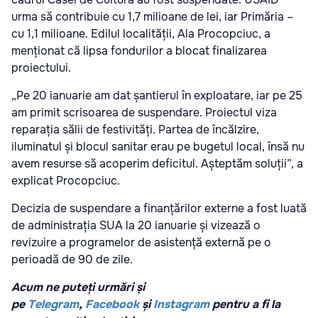
urma să contribuie cu 1,7 milioane de lei, iar Primăria –
cu 1,1 milioane. Edilul localității, Ala Procopciuc, a
menționat că lipsa fondurilor a blocat finalizarea
proiectului.
„Pe 20 ianuarie am dat șantierul în exploatare, iar pe 25
am primit scrisoarea de suspendare. Proiectul viza
reparația sălii de festivități. Partea de încălzire,
iluminatul și blocul sanitar erau pe bugetul local, însă nu
avem resurse să acoperim deficitul. Așteptăm soluții”, a
explicat Procopciuc.
Decizia de suspendare a finanțărilor externe a fost luată
de administrația SUA la 20 ianuarie și vizează o
revizuire a programelor de asistență externă pe o
perioadă de 90 de zile.
Acum ne puteți urmări și
pe
Telegram
,
Facebook
și
Instagram
pentru a fi la