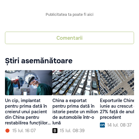
Publicitatea ta poate fi aici
Comentarii
Știri asemănătoare
Un cip, implantat
China a exportat
Exporturile Chinei 
pentru prima dată în
pentru prima dată în
iunie au crescut cu
creierul unui pacient
istorie peste un milion
27% față de anul
din China pentru
de automobile într-o
precedent
restabilirea funcțiilor
lună
14 Iul. 08:37
mâinii
15 Iul. 16:07
15 Iul. 08:39