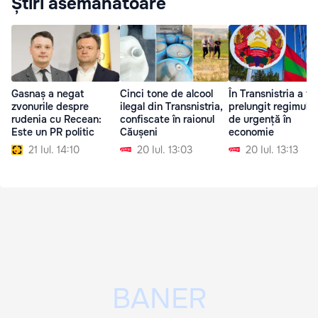
Știri asemănătoare
Gasnaș a negat
Cinci tone de alcool
În Transnistria a fo
zvonurile despre
ilegal din Transnistria,
prelungit regimul st
rudenia cu Recean:
confiscate în raionul
de urgență în
Este un PR politic
Căușeni
economie
21 Iul. 14:10
20 Iul. 13:03
20 Iul. 13:13