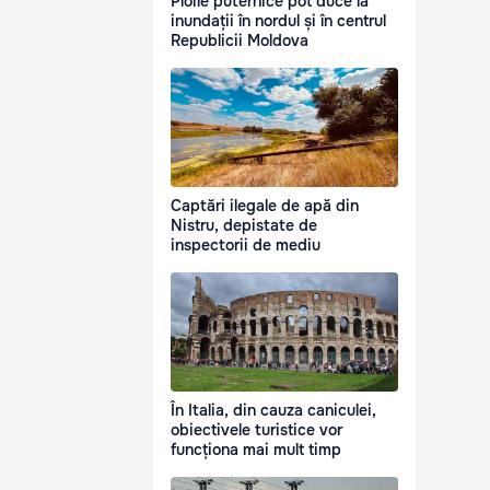
Ploile puternice pot duce la
inundații în nordul și în centrul
Republicii Moldova
Captări ilegale de apă din
Nistru, depistate de
inspectorii de mediu
În Italia, din cauza caniculei,
obiectivele turistice vor
funcționa mai mult timp