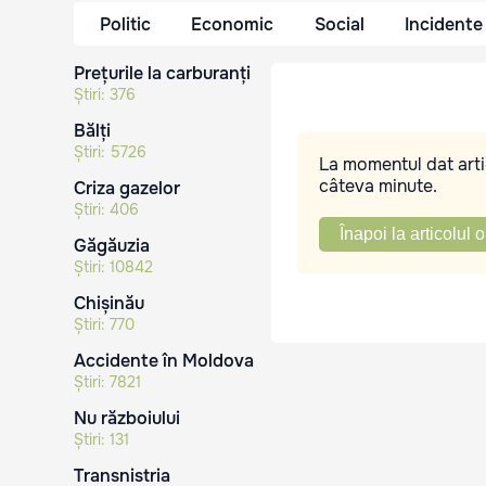
Politic
Economic
Social
Incidente
Prețurile la carburanți
Știri:
376
Bălți
Știri:
5726
La momentul dat artic
câteva minute.
Criza gazelor
Știri:
406
Înapoi la articolul o
Găgăuzia
Știri:
10842
Chișinău
Știri:
770
Accidente în Moldova
Știri:
7821
Nu războiului
Știri:
131
Transnistria