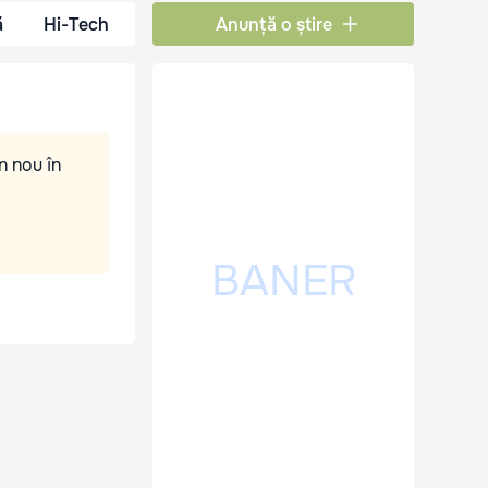
ă
Hi-Tech
Anunță o știre
n nou în