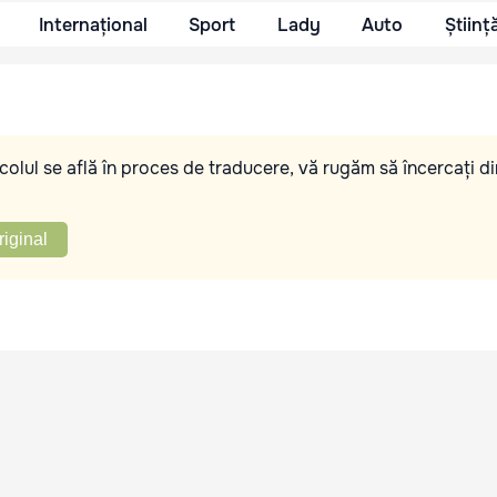
Internațional
Sport
Lady
Auto
Științ
olul se află în proces de traducere, vă rugăm să încercați di
riginal