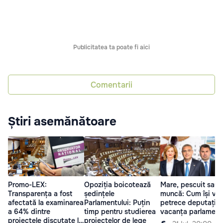
Publicitatea ta poate fi aici
Comentarii
Știri asemănătoare
Promo-LEX:
Opoziția boicotează
Mare, pescuit sau
Transparența a fost
ședințele
muncă: Cum își vor
afectată la examinarea
Parlamentului: Puțin
petrece deputații
a 64% dintre
timp pentru studierea
vacanța parlament
proiectele discutate la
proiectelor de lege