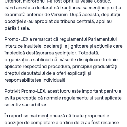
Ulterior, microfonul i-a fost oprit lui Vasile Costiuc,
când acesta a declarat că fracțiunea sa menține poziția
exprimată anterior de Verșinin. După aceasta, deputații
opoziției s-au apropiat de tribuna centrală, apoi au
părăsit sala.
Promo-LEX a remarcat că regulamentul Parlamentului
interzice insultele, declarațiile jignitoare și acțiunile care
împiedică desfășurarea ședințelor. Totodată,
organizația a subliniat că măsurile disciplinare trebuie
aplicate respectând procedura, principiul gradualității,
dreptul deputatului de a oferi explicații și
responsabilitatea individuală.
Potrivit Promo-LEX, acest lucru este important pentru a
evita percepția că normele regulamentului sunt aplicate
selectiv sau arbitrar.
În raport se mai menționează că toate propunerile
opoziției de completare a ordinii de zi au fost respinse