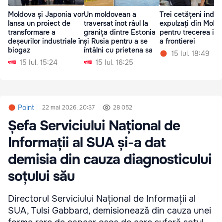
Moldova și Japonia vor
Un moldovean a
Trei cetățeni indien
lansa un proiect de
traversat înot râul la
expulzați din Mold
transformare a
granița dintre Estonia
pentru trecerea ile
deșeurilor industriale în
și Rusia pentru a se
a frontierei
biogaz
întâlni cu prietena sa
15 Iul. 18:49
15 Iul. 15:24
15 Iul. 16:25
Point
22 mai 2026, 20:37
28 052
Șefa Serviciului Național de
Informații al SUA și-a dat
demisia din cauza diagnosticului
soțului său
Directorul Serviciului Național de Informații al
SUA, Tulsi Gabbard, demisionează din cauza unei