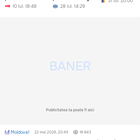
31 Iul. 20:00
ședința Parlamentului
10 Iul. 18:48
28 Iul. 14:29
Publicitatea ta poate fi aici
Moldova1
22 mai 2026, 20:45
16 643