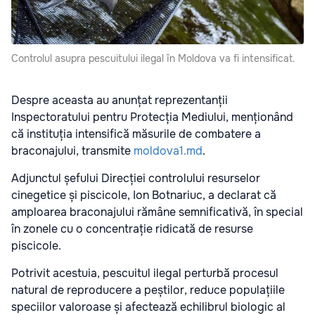
Controlul asupra pescuitului ilegal în Moldova va fi intensificat.
Despre aceasta au anunțat reprezentanții
Inspectoratului pentru Protecția Mediului, menționând
că instituția intensifică măsurile de combatere a
braconajului, transmite
moldova1.md
.
Adjunctul șefului Direcției controlului resurselor
cinegetice și piscicole, Ion Botnariuc, a declarat că
amploarea braconajului rămâne semnificativă, în special
în zonele cu o concentrație ridicată de resurse
piscicole.
Potrivit acestuia, pescuitul ilegal perturbă procesul
natural de reproducere a peștilor, reduce populațiile
speciilor valoroase și afectează echilibrul biologic al