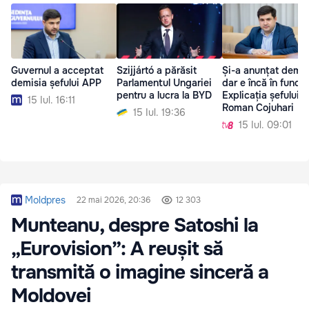
Guvernul a acceptat
Szijjártó a părăsit
Și-a anunțat demis
demisia șefului APP
Parlamentul Ungariei
dar e încă în funcți
pentru a lucra la BYD
Explicația șefului 
15 Iul. 16:11
Roman Cojuhari
15 Iul. 19:36
15 Iul. 09:01
Moldpres
22 mai 2026, 20:36
12 303
Munteanu, despre Satoshi la
„Eurovision”: A reușit să
transmită o imagine sinceră a
Moldovei