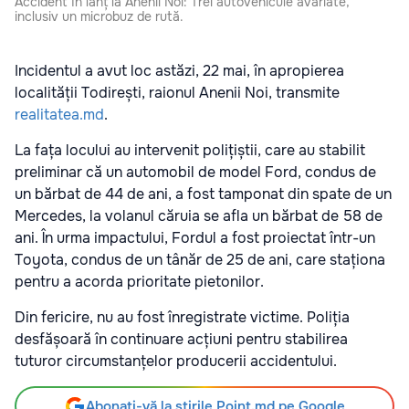
Accident în lanț la Anenii Noi: Trei autovehicule avariate,
inclusiv un microbuz de rută.
Incidentul a avut loc astăzi, 22 mai, în apropierea
localității Todirești, raionul Anenii Noi, transmite
realitatea.md
.
La fața locului au intervenit polițiștii, care au stabilit
preliminar că un automobil de model Ford, condus de
un bărbat de 44 de ani, a fost tamponat din spate de un
Mercedes, la volanul căruia se afla un bărbat de 58 de
ani. În urma impactului, Fordul a fost proiectat într-un
Toyota, condus de un tânăr de 25 de ani, care staționa
pentru a acorda prioritate pietonilor.
Din fericire, nu au fost înregistrate victime. Poliția
desfășoară în continuare acțiuni pentru stabilirea
tuturor circumstanțelor producerii accidentului.
Abonați-vă la știrile Point.md pe Google