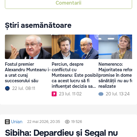
Comentarii
Știri asemănătoare
Fostul premier
Perciun, despre
Nemerenco:
Alexandru Munteanu i-
conflictul cu
Majoritatea reform
a urat curaj
Munteanu: Este posibil
promise în domeniu
succesorului său
ca acest lucru să fi
sănătății nu au fos
influențat decizia sa
realizate
22 Iul. 08:11
de a demisiona
23 Iul. 11:02
20 Iul. 13:24
Unian
22 mai 2026, 20:35
19 526
Sibiha: Depardieu și Segal nu