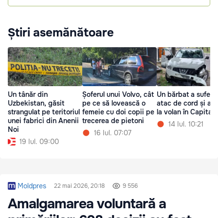
Știri asemănătoare
Un tânăr din
Șoferul unui Volvo, cât
Un bărbat a suferit
Uzbekistan, găsit
pe ce să lovească o
atac de cord și a m
strangulat pe teritoriul
femeie cu doi copii pe
la volan în Capitală
unei fabrici din Anenii
trecerea de pietoni
14 Iul. 10:21
Noi
16 Iul. 07:07
19 Iul. 09:00
Moldpres
22 mai 2026, 20:18
9 556
Amalgamarea voluntară a