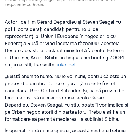
negocierile cu Rusia.
Actorii de film Gérard Depardieu și Steven Seagal nu
pot fi considerați candidați pentru rolul de
reprezentanți ai Uniunii Europene în negocierile cu
Federația Rusă privind încetarea războiului acesteia.
Despre aceasta a declarat ministrul Afacerilor Externe
al Ucrainei, Andrii Sibiha, în timpul unui briefing ZOOM
cu jurnaliștii, transmite
unian.net
.
„Există anumite nume. Nu le voi numi, pentru că este un
proces diplomatic. Dar cu siguranță nu este fostul
cancelar al RFG Gerhard Schröder. Și, ca să previn din
timp, ca rușii să nu mai propună, acolo Gérard
Depardieu, Steven Seagal, nu știu, poate îl vor implica și
pe Orban negociatorii din partea lor... Trebuie să fie un
format care să permită medierea”, a subliniat Sibiha.
În special, după cum a spus el, această mediere trebuie