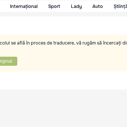
Internațional
Sport
Lady
Auto
Științ
olul se află în proces de traducere, vă rugăm să încercați di
riginal