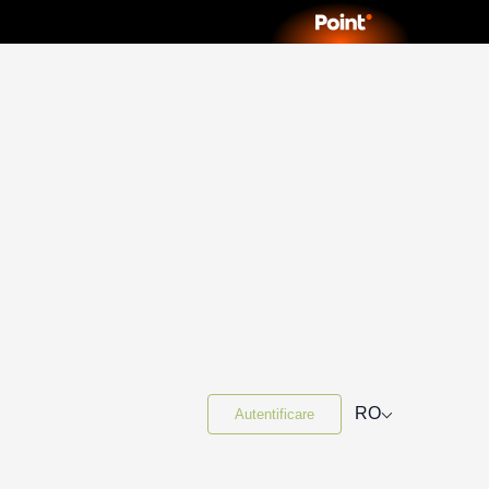
⌵
RO
Autentificare