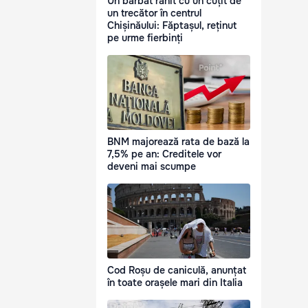
Un bărbat rănit cu un cuțit de
un trecător în centrul
Chișinăului: Făptașul, reținut
pe urme fierbinți
BNM majorează rata de bază la
7,5% pe an: Creditele vor
deveni mai scumpe
Cod Roșu de caniculă, anunțat
în toate orașele mari din Italia