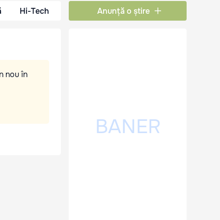
ă
Hi-Tech
Anunță o știre
n nou în