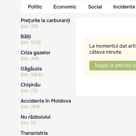
Politic
Economic
Social
Incidente
Prețurile la carburanți
Știri:
376
Bălți
Știri:
5726
La momentul dat artic
câteva minute.
Criza gazelor
Știri:
406
Înapoi la articolul o
Găgăuzia
Știri:
10842
Chișinău
Știri:
770
Accidente în Moldova
Știri:
7819
Nu războiului
Știri:
131
Transnistria