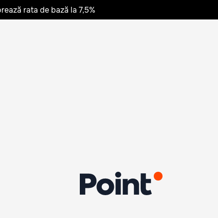
rează rata de bază la 7,5%