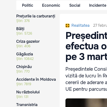
Politic
Economic
Social
Incidente
Prețurile la carburanți
Știri:
376
27 febr
Realitatea
Bălți
Președint
Știri:
5726
Criza gazelor
efectua o
Știri:
406
pe 3 mart
Găgăuzia
Știri:
10842
Chișinău
Președintele Consil
Știri:
770
vizită de lucru în 
Accidente în Moldova
cererii de aderare 
Știri:
7819
UE pentru parcursul
Nu războiului
Știri:
131
Transnistria