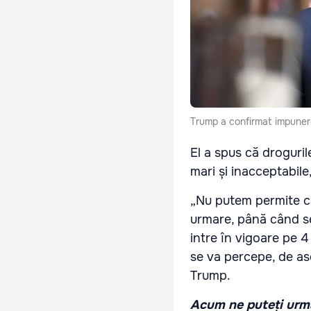
Trump a confirmat impunere
El a spus că droguril
mari și inacceptabile
„Nu putem permite ca
urmare, până când se 
intre în vigoare pe 4
se va percepe, de as
Trump.
Acum ne puteți urmă