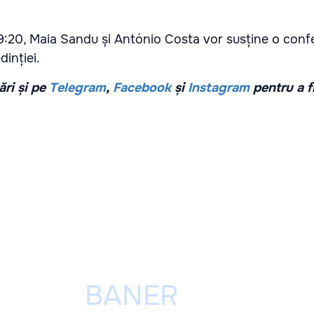
09:20, Maia Sandu și António Costa vor susține o conf
dinției.
ri și pe
Telegram
,
Facebook
și
Instagram
pentru a f