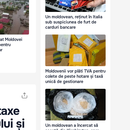
Un moldovean, reținut în Italia
sub suspiciunea de furt de
carduri bancare
cat Moldovei
pentru
or
Moldovenii vor plăti TVA pentru
colete de peste hotare și taxă
unică de gestionare
taxe
ui și
Un moldovean a încercat să