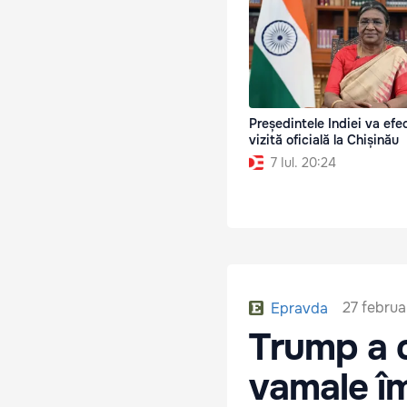
Președintele Indiei va efe
vizită oficială la Chișinău
7 Iul. 20:24
27 februa
Epravda
Trump a 
vamale îm