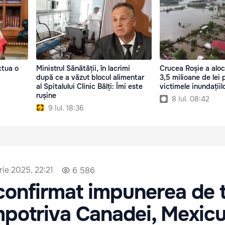
ctua o
Ministrul Sănătății, în lacrimi
Crucea Roșie a alo
după ce a văzut blocul alimentar
3,5 milioane de lei 
al Spitalului Clinic Bălți: Îmi este
victimele inundațiil
rușine
8 Iul. 08:42
9 Iul. 18:36
rie 2025, 22:21
6 586
confirmat impunerea de 
potriva Canadei, Mexicul