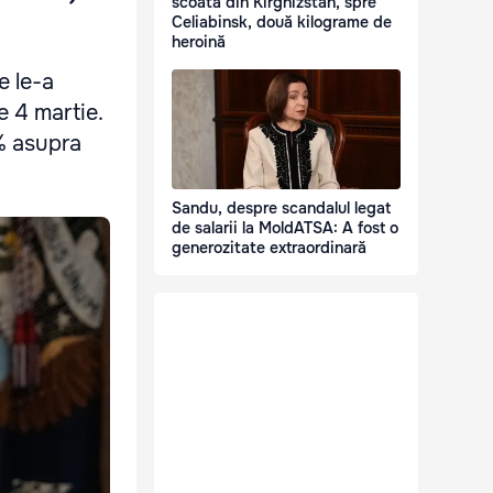
scoată din Kirghizstan, spre
Celiabinsk, două kilograme de
heroină
e le-a
e 4 martie.
% asupra
Sandu, despre scandalul legat
de salarii la MoldATSA: A fost o
generozitate extraordinară