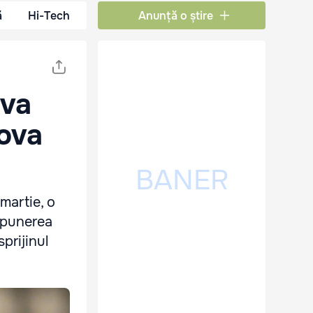
ă
Hi-Tech
Anunță o știre
 va
dova
martie, o
depunerea
prijinul