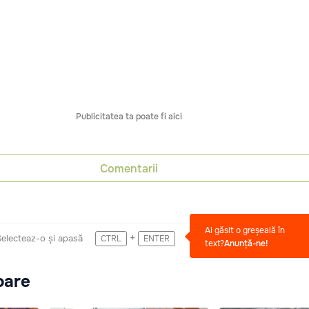
Publicitatea ta poate fi aici
Comentarii
Ai găsit o greșeală în
+
Selecteaz-o și apasă
CTRL
ENTER
text?
Anunță-ne!
oare