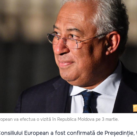
uropean va efectua o vizită în Republica Moldova pe 3 martie.
Consiliului European a fost confirmată de Președinție,