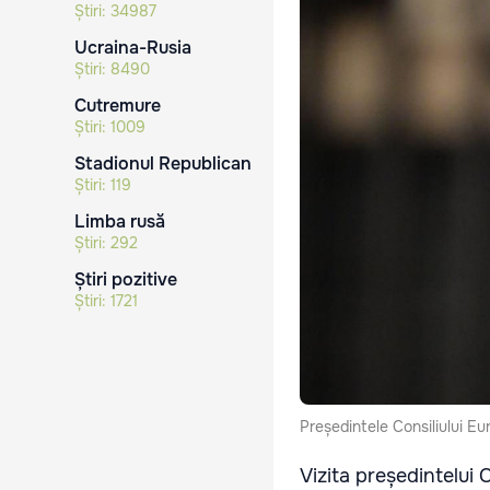
Știri:
34987
Ucraina-Rusia
Știri:
8490
Cutremure
Știri:
1009
Stadionul Republican
Știri:
119
Limba rusă
Știri:
292
Știri pozitive
Știri:
1721
Președintele Consiliului E
Vizita președintelui 