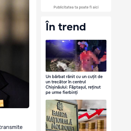
Publicitatea ta poate fi aici
În trend
Un bărbat rănit cu un cuțit de
un trecător în centrul
Chișinăului: Făptașul, reținut
pe urme fierbinți
 transmite