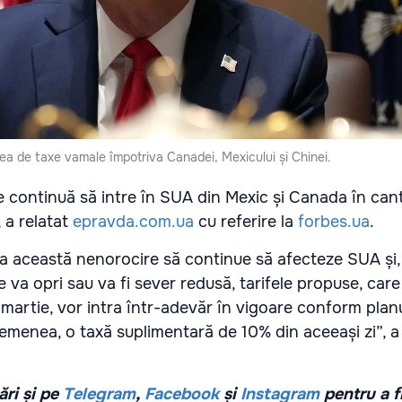
a de taxe vamale împotriva Canadei, Mexicului și Chinei.
e continuă să intre în SUA din Mexic și Canada în cant
, a relatat
epravda.com.ua
cu referire la
forbes.ua
.
 această nenorocire să continue să afecteze SUA și,
va opri sau va fi sever redusă, tarifele propuse, care 
 martie, vor intra într-adevăr în vigoare conform planul
emenea, o taxă suplimentară de 10% din aceeași zi”, a
ri și pe
Telegram
,
Facebook
și
Instagram
pentru a f