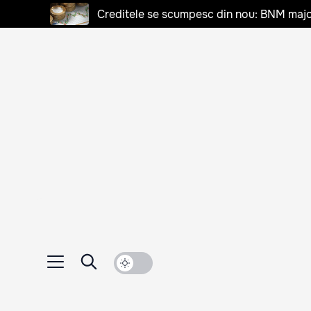
Creditele se scumpesc din nou: BNM majo