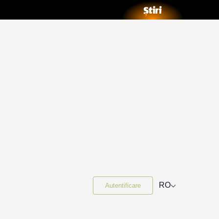
⌵
RO
Autentificare