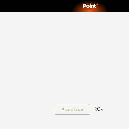
⌵
RO
Autentificare