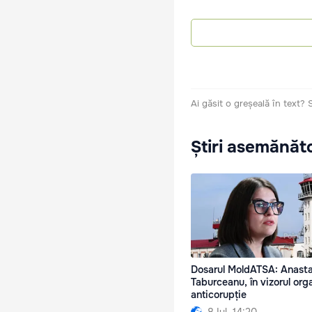
Ai găsit o greșeală în text?
Știri asemănăt
Dosarul MoldATSA: Anasta
Taburceanu, în vizorul org
anticorupție
8 Iul. 14:20