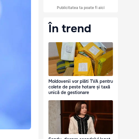
Publicitatea ta poate fi aici
În trend
Moldovenii vor plăti TVA pentru
colete de peste hotare și taxă
unică de gestionare