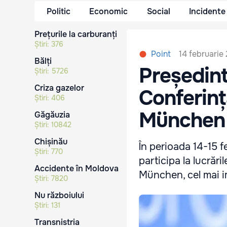
Politic
Economic
Social
Incidente
Prețurile la carburanți
Știri:
376
14 februarie
Point
Bălți
Președint
Știri:
5726
Criza gazelor
Conferinț
Știri:
406
München
Găgăuzia
Știri:
10842
Chișinău
În perioada 14-15 
Știri:
770
participa la lucrări
Accidente în Moldova
München, cel mai im
Știri:
7820
Nu războiului
Știri:
131
Transnistria