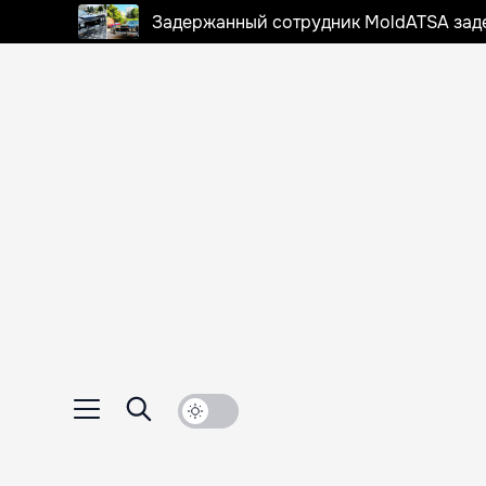
Задержанный сотрудник MoldATSA задек