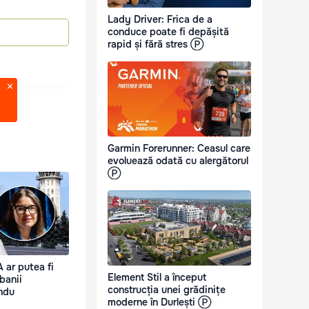
Lady Driver: Frica de a
conduce poate fi depășită
rapid și fără stres Ⓟ
Garmin Forerunner: Ceasul care
evoluează odată cu alergătorul
Ⓟ
 ar putea fi
Element Stil a început
 banii
construcția unei grădinițe
andu
moderne în Durlești Ⓟ