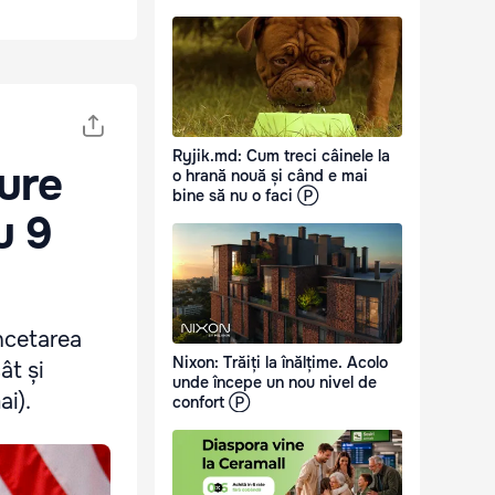
Ryjik.md: Cum treci câinele la
gure
o hrană nouă și când e mai
bine să nu o faci Ⓟ
u 9
încetarea
Nixon: Trăiți la înălțime. Acolo
ât și
unde începe un nou nivel de
ai).
confort Ⓟ