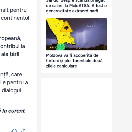
Sandu, despre scandalul legat
de salarii la MoldATSA: A fost o
înalt pentru
generozitate extraordinară
e continentul
uropeană,
ntribui la
ale țării
Moldova va fi acoperită de
furtuni și ploi torențiale după
zilele caniculare
nță, care
vile pentru a
 dialogul
i la curent