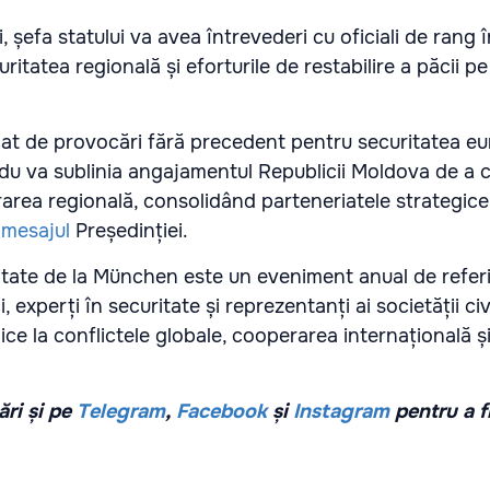
i, șefa statului va avea întrevederi cu oficiali de rang 
ritatea regională și eforturile de restabilire a păcii p
at de provocări fără precedent pentru securitatea e
u va sublinia angajamentul Republicii Moldova de a co
rarea regională, consolidând parteneriatele strategice 
n
mesajul
Președinției.
tate de la München este un eveniment anual de referi
ci, experți în securitate și reprezentanți ai societății ci
ce la conflictele globale, cooperarea internațională și
ri și pe
Telegram
,
Facebook
și
Instagram
pentru a f