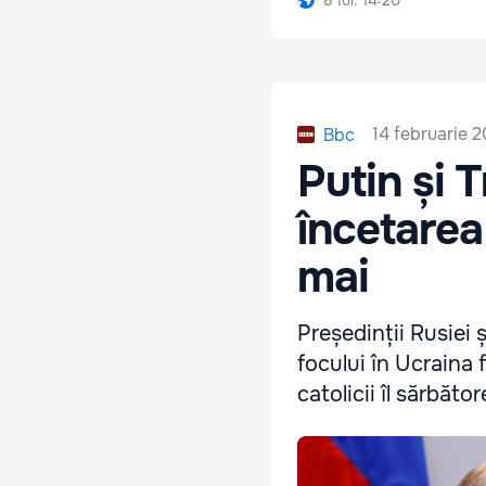
14 februarie 
Bbc
Putin și 
încetarea
mai
Președinții Rusiei 
focului în Ucraina f
catolicii îl sărbător