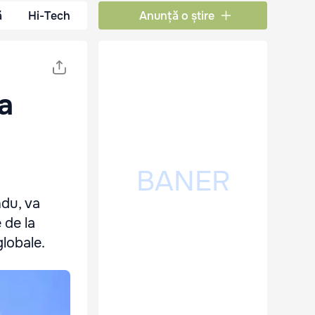
ă
Hi-Tech
Anunță o știre
a
ndu, va
 de la
lobale.