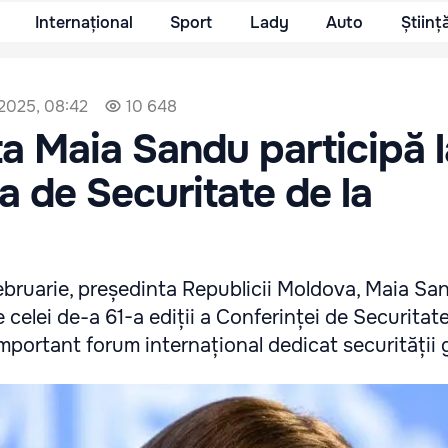
Internațional
Sport
Lady
Auto
Științ
 2025, 08:42
10 648
a Maia Sandu participă l
a de Securitate de la
februarie, președinta Republicii Moldova, Maia Sa
le celei de-a 61-a ediții a Conferinței de Securitate
portant forum internațional dedicat securității g