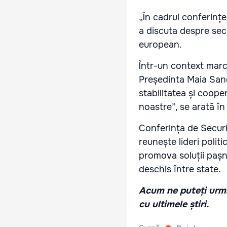
„În cadrul conferințe
a discuta despre secu
european.
Într-un context marc
Președinta Maia Sand
stabilitatea și coope
noastre”, se arată î
Conferința de Securi
reunește lideri politi
promova soluții pașni
deschis între state.
Acum ne puteți urmă
cu ultimele știri.