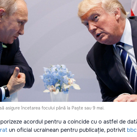
 să asigure încetarea focului până la Paște sau 9 mai.
mporizeze acordul pentru a coincide cu o astfel de dat
rat
un oficial ucrainean pentru publicație, potrivit
bbc