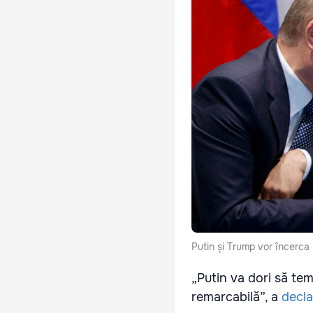
Putin și Trump vor încerca
„Putin va dori să te
remarcabilă”, a
decla