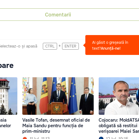
Comentarii
Ai găsit o greșeală în
+
Selecteaz-o și apasă
CTRL
ENTER
text?
Anunță-ne!
oare
sia
Vasile Tofan, desemnat oficial de
Cojocaru: MoldATSA
anelor
Maia Sandu pentru funcția de
obligată să restitui
prim-ministru
verișoarei Maiei S
11 Iul. 11:13
12 Iul. 19:15