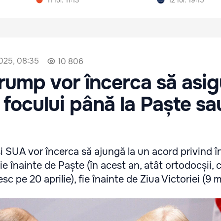
2025, 08:35
10 806
Trump vor încerca să asi
 focului până la Paște sa
și SUA vor încerca să ajungă la un acord privind 
ie înainte de Paște (în acest an, atât ortodocșii, c
esc pe 20 aprilie), fie înainte de Ziua Victoriei (9 m