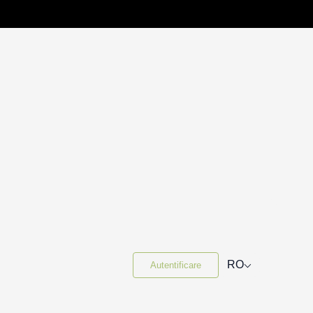
⌵
RO
Autentificare