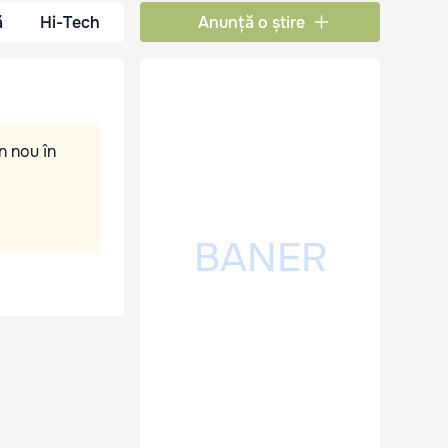
ă
Hi-Tech
Anunță o știre
n nou în