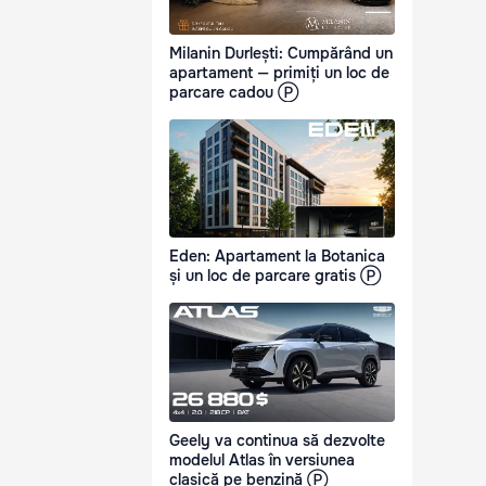
Milanin Durlești: Cumpărând un
apartament — primiți un loc de
parcare cadou Ⓟ
Eden: Apartament la Botanica
și un loc de parcare gratis Ⓟ
Geely va continua să dezvolte
modelul Atlas în versiunea
clasică pe benzină Ⓟ