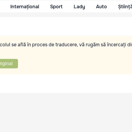
Internațional
Sport
Lady
Auto
Științ
olul se află în proces de traducere, vă rugăm să încercați di
riginal