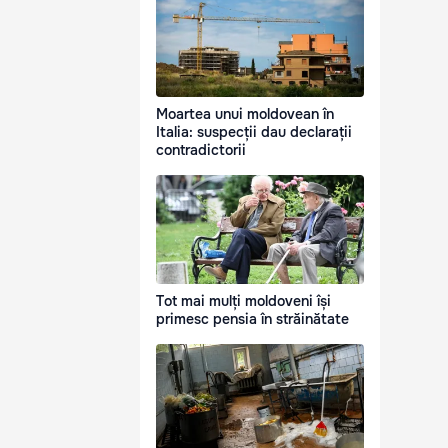
Moartea unui moldovean în
Italia: suspecții dau declarații
contradictorii
Tot mai mulți moldoveni își
primesc pensia în străinătate