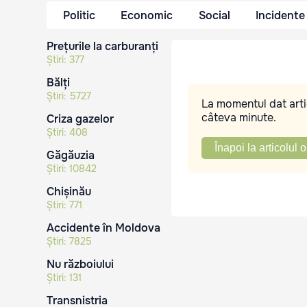
Politic
Economic
Social
Incidente
Prețurile la carburanți
Știri:
377
Bălți
Știri:
5727
La momentul dat artic
câteva minute.
Criza gazelor
Știri:
408
Înapoi la articolul o
Găgăuzia
Știri:
10842
Chișinău
Știri:
771
Accidente în Moldova
Știri:
7825
Nu războiului
Știri:
131
Transnistria