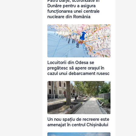
Patru barje, scufundate în
Dunăre pentru a asigura
funcționarea unei centrale
nucleare din România
Locuitorii din Odesa se
pregătesc să apere orașul în
cazul unui debarcament rusesc
Un nou spațiu de recreere este
amenajat în centrul Chișinăului