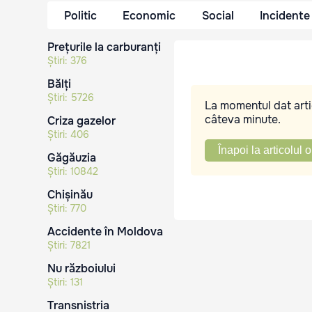
Politic
Economic
Social
Incidente
Prețurile la carburanți
Știri:
376
Bălți
Știri:
5726
La momentul dat artic
câteva minute.
Criza gazelor
Știri:
406
Înapoi la articolul o
Găgăuzia
Știri:
10842
Chișinău
Știri:
770
Accidente în Moldova
Știri:
7821
Nu războiului
Știri:
131
Transnistria