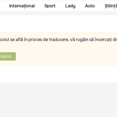
Internațional
Sport
Lady
Auto
Științ
olul se află în proces de traducere, vă rugăm să încercați di
riginal