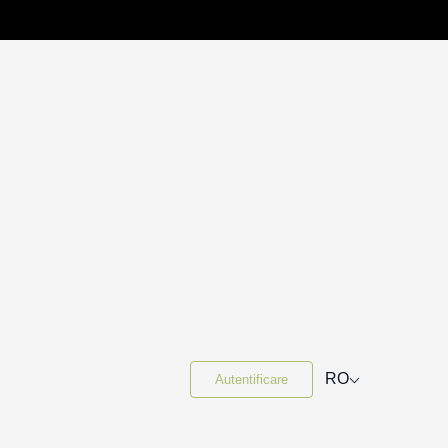
⌵
RO
Autentificare