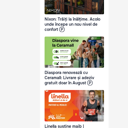
Nixon: Trăiți la înălțime. Acolo
unde începe un nou nivel de
confort Ⓟ
Diaspora renovează cu
Ceramall: Livrare și adeziv
gratuit doar în August Ⓟ
Linella susține maib |