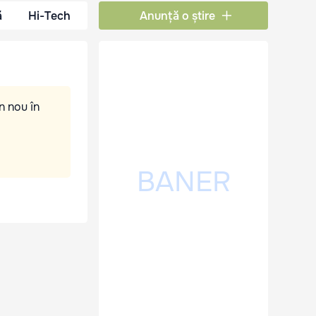
ă
Hi-Tech
Anunță o știre
n nou în