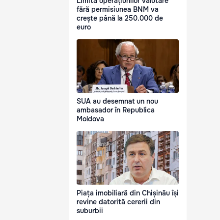
Limita operațiunilor valutare
fără permisiunea BNM va
crește până la 250.000 de
euro
SUA au desemnat un nou
ambasador în Republica
Moldova
Piața imobiliară din Chișinău își
revine datorită cererii din
suburbii