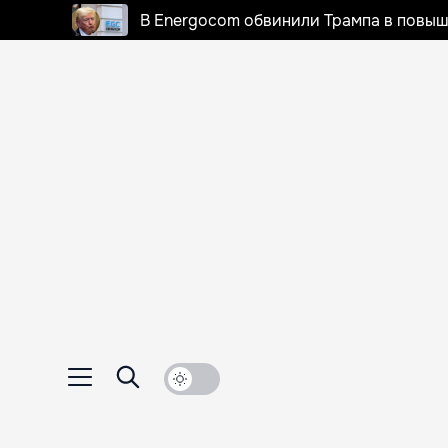
В Energocom обвинили Трампа в повыш