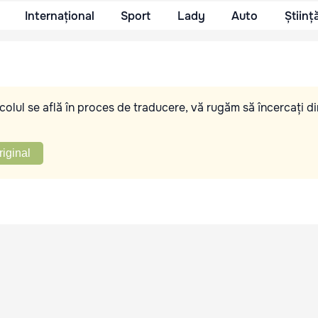
Internațional
Sport
Lady
Auto
Științ
olul se află în proces de traducere, vă rugăm să încercați di
riginal