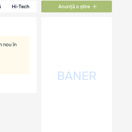
ă
Hi-Tech
Anunță o știre
n nou în