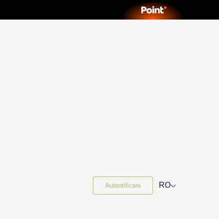
⌵
RO
Autentificare