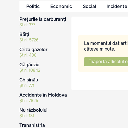
Politic
Economic
Social
Incidente
Prețurile la carburanți
Știri:
377
Bălți
Știri:
5726
La momentul dat artic
câteva minute.
Criza gazelor
Știri:
408
Înapoi la articolul o
Găgăuzia
Știri:
10842
Chișinău
Știri:
771
Accidente în Moldova
Știri:
7825
Nu războiului
Știri:
131
Transnistria