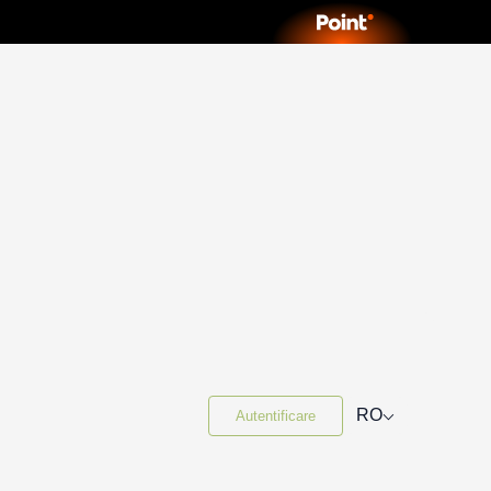
⌵
RO
Autentificare