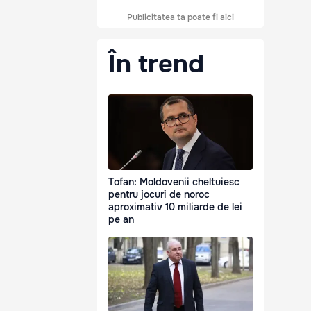
Publicitatea ta poate fi aici
În trend
Tofan: Moldovenii cheltuiesc
pentru jocuri de noroc
aproximativ 10 miliarde de lei
pe an