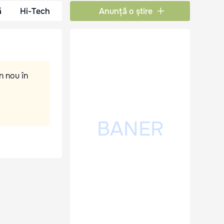
ă
Hi-Tech
Anunță o știre
n nou în