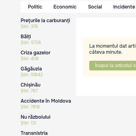
Politic
Economic
Social
Incidente
Prețurile la carburanți
Știri:
376
Bălți
Știri:
5726
La momentul dat artic
câteva minute.
Criza gazelor
Știri:
406
Înapoi la articolul o
Găgăuzia
Știri:
10842
Chișinău
Știri:
767
Accidente în Moldova
Știri:
7818
Nu războiului
Știri:
131
Transnistria