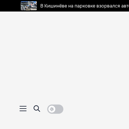
В Кишинёве на парковке взорвался ав