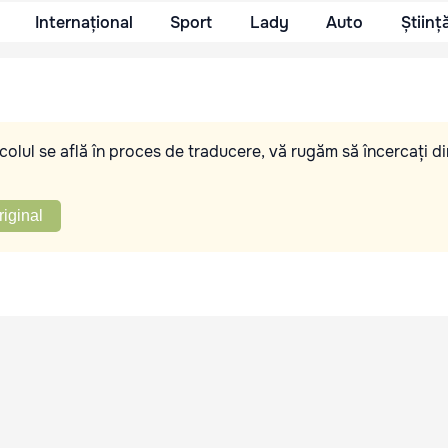
Internațional
Sport
Lady
Auto
Științ
olul se află în proces de traducere, vă rugăm să încercați di
riginal