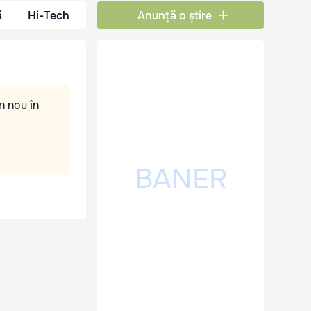
ă
Hi-Tech
Anunță o știre
n nou în