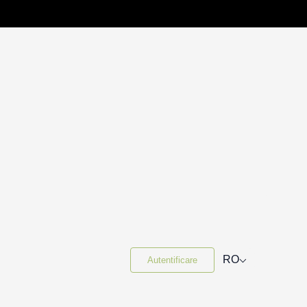
⌵
RO
Autentificare