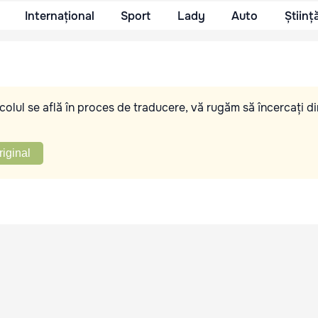
Internațional
Sport
Lady
Auto
Științ
olul se află în proces de traducere, vă rugăm să încercați di
riginal