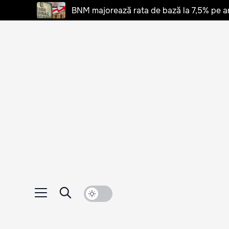
BNM majorează rata de bază la 7,5% pe a