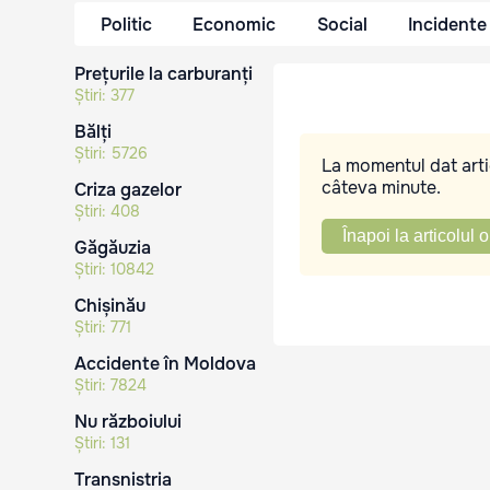
Politic
Economic
Social
Incidente
Prețurile la carburanți
Știri:
377
Bălți
Știri:
5726
La momentul dat artic
câteva minute.
Criza gazelor
Știri:
408
Înapoi la articolul o
Găgăuzia
Știri:
10842
Chișinău
Știri:
771
Accidente în Moldova
Știri:
7824
Nu războiului
Știri:
131
Transnistria