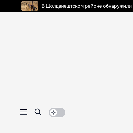
В Шолданештском районе обнаружили 