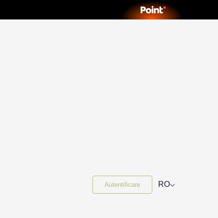
⌵
RO
Autentificare