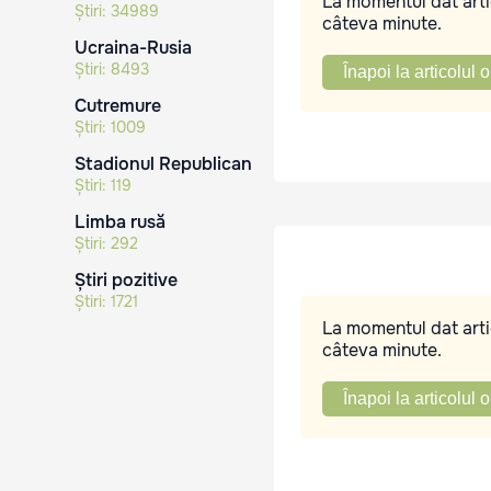
La momentul dat artic
Știri:
34989
câteva minute.
Ucraina-Rusia
Știri:
8493
Înapoi la articolul o
Cutremure
Știri:
1009
Stadionul Republican
Știri:
119
Limba rusă
Știri:
292
Știri pozitive
Știri:
1721
La momentul dat artic
câteva minute.
Înapoi la articolul o