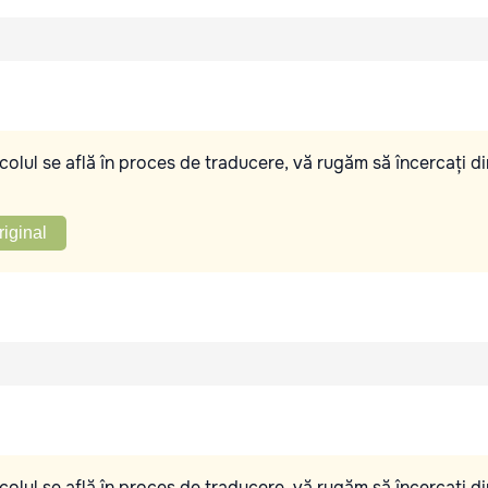
olul se află în proces de traducere, vă rugăm să încercați di
riginal
olul se află în proces de traducere, vă rugăm să încercați di