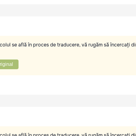
olul se află în proces de traducere, vă rugăm să încercați di
riginal
olul se află în proces de traducere, vă rugăm să încercați di