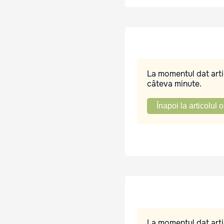
La momentul dat artic
câteva minute.
Înapoi la articolul o
La momentul dat artic