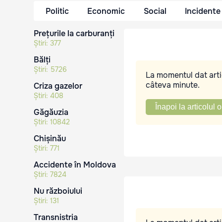
Politic
Economic
Social
Incidente
Prețurile la carburanți
Știri:
377
Bălți
Știri:
5726
La momentul dat artic
câteva minute.
Criza gazelor
Știri:
408
Înapoi la articolul o
Găgăuzia
Știri:
10842
Chișinău
Știri:
771
Accidente în Moldova
Știri:
7824
Nu războiului
Știri:
131
Transnistria