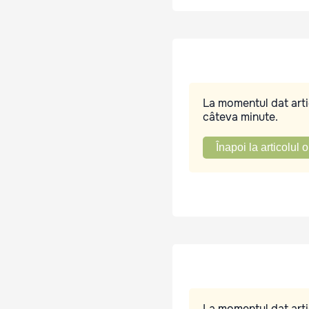
La momentul dat artic
câteva minute.
Înapoi la articolul o
La momentul dat artic