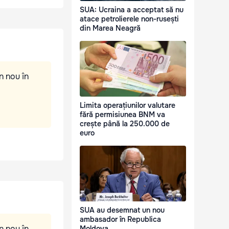
SUA: Ucraina a acceptat să nu
atace petrolierele non-rusești
din Marea Neagră
n nou în
Limita operațiunilor valutare
fără permisiunea BNM va
crește până la 250.000 de
euro
SUA au desemnat un nou
ambasador în Republica
n nou în
Moldova