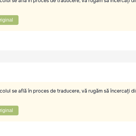
olul se află în proces de traducere, vă rugăm să încercați di
riginal
olul se află în proces de traducere, vă rugăm să încercați di
riginal