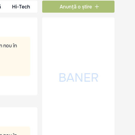
ă
Hi-Tech
Anunță o știre
n nou în