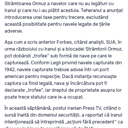
Strâmtoarea Ormuz a navelor care nu au legături cu
Iranul și care nu i-au plătit acestuia. Teheranul a anunțat
introducerea unei taxe pentru trecere, excludând
această posibilitate pentru navele legate de țările
adverse.
Așa cum a scris anterior Forbes, citând analiști, SUA, în
urma războiului cu Iranul și a blocadei Strâmtorii Ormuz,
pot dobândi „trofee” sub formă de nave pe care le
capturează. Conform Legii privind navele capturate din
1942, navele capturate trebuie aduse într-un port
american pentru inspecție. Dacă instanța recunoaște
captura ca fiind legală, nava și încărcătura pot fi
declarate „trofee”, iar dreptul de proprietate asupra lor
poate trece statului care le-a ocupat.
În această săptămână, postul iranian Press TV, citând o
sursă înaltă din domeniul securității, a raportat că Iranul
intenționează să întreprindă „acțiuni fără precedent” ca