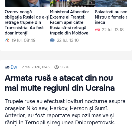
Ozerov neagă
Ministerul Afacerilor
Salvatorii au scos 
obligația Rusiei de a-și
Externe al Franței:
Nistru o femeie ca
retrage trupele din
Facem apel către
îneca
Transnistria: Au fost
Rusia să-și retragă
22 Iul. 13:18
doar intenții
trupele din Moldova
19 Iul. 08:49
22 Iul. 13:10
Dw
2 mai 2026, 11:45
9 278
Armata rusă a atacat din nou
mai multe regiuni din Ucraina
Trupele ruse au efectuat lovituri nocturne asupra
orașelor Nikolaev, Harkov, Herson și Sumî.
Anterior, au fost raportate explozii masive și
răniți în Ternopîl și regiunea Dnipropetrovsk.