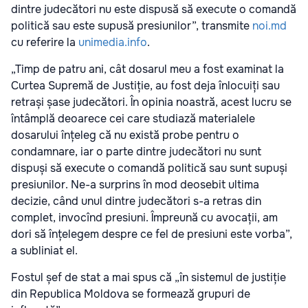
dintre judecători nu este dispusă să execute o comandă
politică sau este supusă presiunilor”, transmite
noi.md
cu referire la
unimedia.info
.
„Timp de patru ani, cât dosarul meu a fost examinat la
Curtea Supremă de Justiție, au fost deja înlocuiți sau
retrași șase judecători. În opinia noastră, acest lucru se
întâmplă deoarece cei care studiază materialele
dosarului înțeleg că nu există probe pentru o
condamnare, iar o parte dintre judecători nu sunt
dispuși să execute o comandă politică sau sunt supuși
presiunilor. Ne-a surprins în mod deosebit ultima
decizie, când unul dintre judecători s-a retras din
complet, invocînd presiuni. Împreună cu avocații, am
dori să înțelegem despre ce fel de presiuni este vorba”,
a subliniat el.
Fostul șef de stat a mai spus că „în sistemul de justiție
din Republica Moldova se formează grupuri de