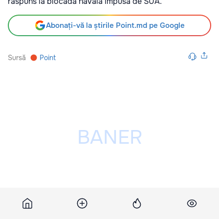
răspuns la blocada navală impusă de SUA.
Abonați-vă la știrile Point.md pe Google
Sursă
Point
Publicitatea ta poate fi aici