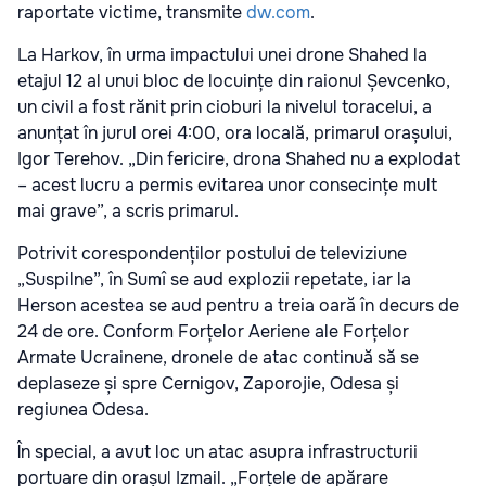
raportate victime, transmite
dw.com
.
La Harkov, în urma impactului unei drone Shahed la
etajul 12 al unui bloc de locuințe din raionul Șevcenko,
un civil a fost rănit prin cioburi la nivelul toracelui, a
anunțat în jurul orei 4:00, ora locală, primarul orașului,
Igor Terehov. „Din fericire, drona Shahed nu a explodat
– acest lucru a permis evitarea unor consecințe mult
mai grave”, a scris primarul.
Potrivit corespondenților postului de televiziune
„Suspilne”, în Sumî se aud explozii repetate, iar la
Herson acestea se aud pentru a treia oară în decurs de
24 de ore. Conform Forțelor Aeriene ale Forțelor
Armate Ucrainene, dronele de atac continuă să se
deplaseze și spre Cernigov, Zaporojie, Odesa și
regiunea Odesa.
În special, a avut loc un atac asupra infrastructurii
portuare din orașul Izmail. „Forțele de apărare