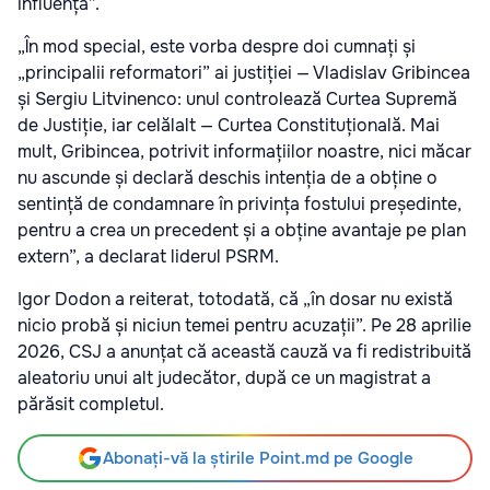
influență”.
„În mod special, este vorba despre doi cumnați și
„principalii reformatori” ai justiției — Vladislav Gribincea
și Sergiu Litvinenco: unul controlează Curtea Supremă
de Justiție, iar celălalt — Curtea Constituțională. Mai
mult, Gribincea, potrivit informațiilor noastre, nici măcar
nu ascunde și declară deschis intenția de a obține o
sentință de condamnare în privința fostului președinte,
pentru a crea un precedent și a obține avantaje pe plan
extern”, a declarat liderul PSRM.
Igor Dodon a reiterat, totodată, că „în dosar nu există
nicio probă și niciun temei pentru acuzații”. Pe 28 aprilie
2026, CSJ a anunțat că această cauză va fi redistribuită
aleatoriu unui alt judecător, după ce un magistrat a
părăsit completul.
Abonați-vă la știrile Point.md pe Google