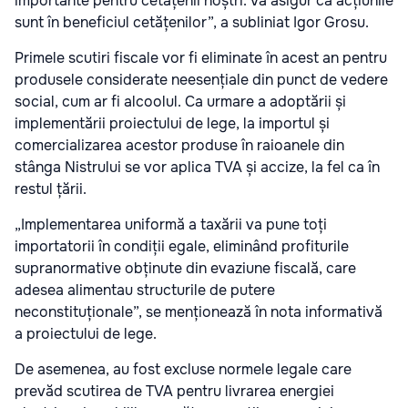
importante pentru cetățenii noștri. Vă asigur că acțiunile
sunt în beneficiul cetățenilor”, a subliniat Igor Grosu.
Primele scutiri fiscale vor fi eliminate în acest an pentru
produsele considerate neesențiale din punct de vedere
social, cum ar fi alcoolul. Ca urmare a adoptării și
implementării proiectului de lege, la importul și
comercializarea acestor produse în raioanele din
stânga Nistrului se vor aplica TVA și accize, la fel ca în
restul țării.
„Implementarea uniformă a taxării va pune toți
importatorii în condiții egale, eliminând profiturile
supranormative obținute din evaziune fiscală, care
adesea alimentau structurile de putere
neconstituționale”, se menționează în nota informativă
a proiectului de lege.
De asemenea, au fost excluse normele legale care
prevăd scutirea de TVA pentru livrarea energiei