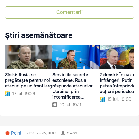
Comentarii
Știri asemănătoare
Sîrski: Rusia se
Serviciile secrete
Zelenski: În cazul 
pregătește pentru noi
estoniene: Rusia
înfrângeri, Putin ar
atacuri pe un front larg
răspunde atacurilor
putea întreprinde
Ucrainei prin
acțiuni periculoase
17 Iul. 19:29
intensificarea
15 Iul. 10:00
războiului
10 Iul. 19:11
informațional
Point
2 mai 2026, 11:30
9 485