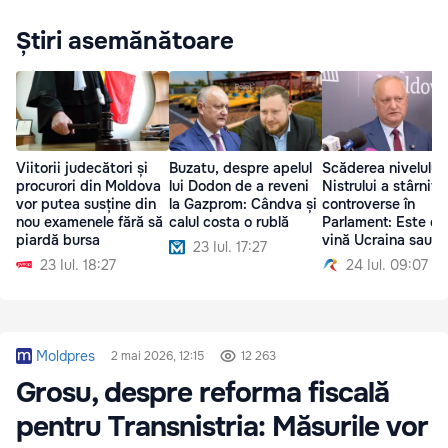
Știri asemănătoare
Viitorii judecători și
Buzatu, despre apelul
Scăderea nivelului
procurori din Moldova
lui Dodon de a reveni
Nistrului a stârnit
vor putea susține din
la Gazprom: Cândva și
controverse în
nou examenele fără să
calul costa o rublă
Parlament: Este de
piardă bursa
vină Ucraina sau
23 Iul. 17:27
seceta?
23 Iul. 18:27
24 Iul. 09:07
Moldpres
2 mai 2026, 12:15
12 263
Grosu, despre reforma fiscală
pentru Transnistria: Măsurile vor