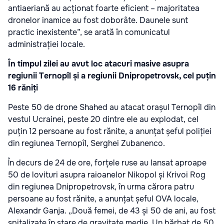
antiaeriană au acționat foarte eficient – majoritatea
dronelor inamice au fost doborâte. Daunele sunt
practic inexistente”, se arată în comunicatul
administrației locale.
În timpul zilei au avut loc atacuri masive asupra
regiunii Ternopîl și a regiunii Dnipropetrovsk, cel puțin
16 răniți
Peste 50 de drone Shahed au atacat orașul Ternopîl din
vestul Ucrainei, peste 20 dintre ele au explodat, cel
puțin 12 persoane au fost rănite, a anunțat șeful poliției
din regiunea Ternopîl, Serghei Zubanenco.
În decurs de 24 de ore, forțele ruse au lansat aproape
50 de lovituri asupra raioanelor Nikopol și Krivoi Rog
din regiunea Dnipropetrovsk, în urma cărora patru
persoane au fost rănite, a anunțat șeful OVA locale,
Alexandr Ganja. „Două femei, de 43 și 50 de ani, au fost
spitalizate în stare de gravitate medie. Un bărbat de 50