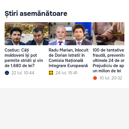
Știri asemănătoare
Costiuc: Câți
Radu Marian, înlocuit
100 de tentative d
moldoveni își pot
de Dorian Istratii în
fraudă, prevenite î
permite stridii și vin
Comisia Națională
ultimele 24 de ore:
de 1.680 de lei?
Integrare Europeană
Prejudiciu de apro
un milion de lei
22 Iul. 10:44
24 Iul. 15:41
10 Iul. 20:32