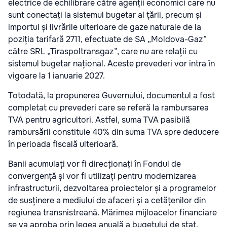
electrice de echilibrare către agenții economici care nu
sunt conectați la sistemul bugetar al țării, precum și
importul și livrările ulterioare de gaze naturale de la
poziția tarifară 2711, efectuate de SA „Moldova-Gaz”
către SRL „Tiraspoltransgaz”, care nu are relații cu
sistemul bugetar național. Aceste prevederi vor intra în
vigoare la 1 ianuarie 2027.
Totodată, la propunerea Guvernului, documentul a fost
completat cu prevederi care se referă la rambursarea
TVA pentru agricultori. Astfel, suma TVA pasibilă
rambursării constituie 40% din suma TVA spre deducere
în perioada fiscală ulterioară.
Banii acumulați vor fi direcționați în Fondul de
convergență și vor fi utilizați pentru modernizarea
infrastructurii, dezvoltarea proiectelor și a programelor
de susținere a mediului de afaceri și a cetățenilor din
regiunea transnistreană. Mărimea mijloacelor financiare
se va aproba prin legea anuală a bugetului de stat.