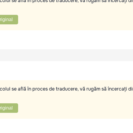
olul se află în proces de traducere, vă rugăm să încercați di
riginal
olul se află în proces de traducere, vă rugăm să încercați di
riginal