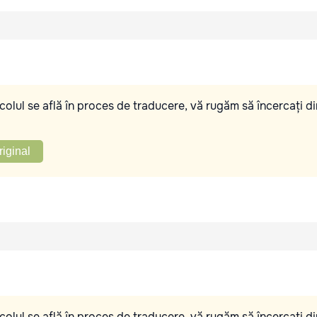
olul se află în proces de traducere, vă rugăm să încercați di
riginal
olul se află în proces de traducere, vă rugăm să încercați di