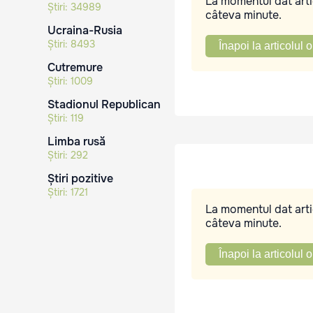
La momentul dat artic
Știri:
34989
câteva minute.
Ucraina-Rusia
Știri:
8493
Înapoi la articolul o
Cutremure
Știri:
1009
Stadionul Republican
Știri:
119
Limba rusă
Știri:
292
Știri pozitive
Știri:
1721
La momentul dat artic
câteva minute.
Înapoi la articolul o