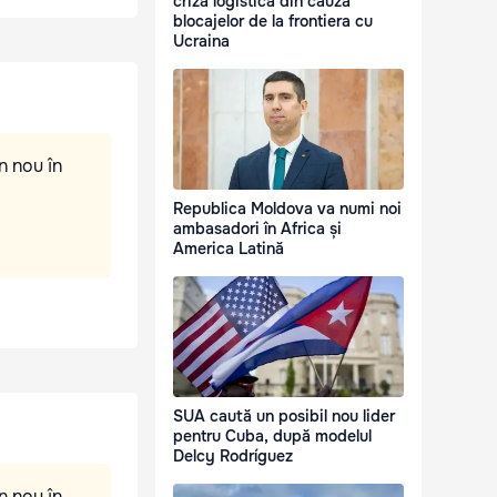
criză logistică din cauza
blocajelor de la frontiera cu
Ucraina
n nou în
Republica Moldova va numi noi
ambasadori în Africa și
America Latină
SUA caută un posibil nou lider
pentru Cuba, după modelul
Delcy Rodríguez
n nou în