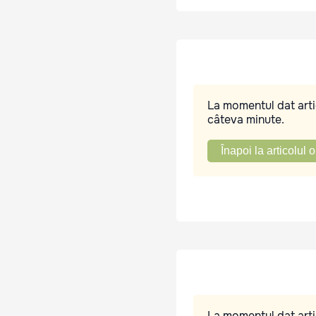
La momentul dat artic
câteva minute.
Înapoi la articolul o
La momentul dat artic