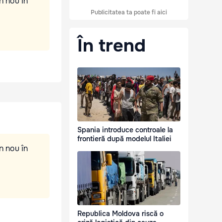
n nou în
Publicitatea ta poate fi aici
În trend
Spania introduce controale la
frontieră după modelul Italiei
n nou în
Republica Moldova riscă o