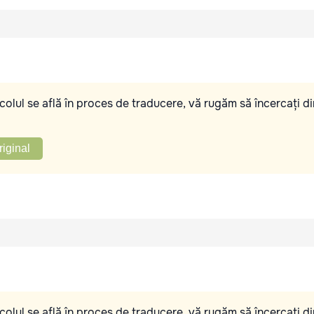
olul se află în proces de traducere, vă rugăm să încercați di
riginal
olul se află în proces de traducere, vă rugăm să încercați di