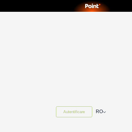
⌵
RO
Autentificare