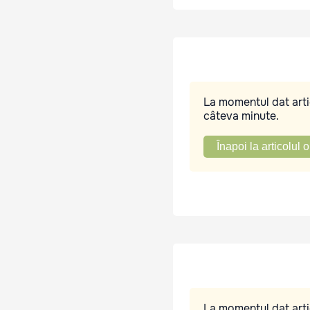
La momentul dat artic
câteva minute.
Înapoi la articolul o
La momentul dat artic