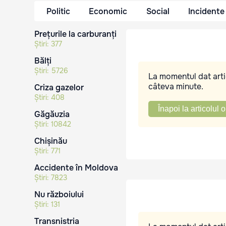
Politic
Economic
Social
Incidente
Prețurile la carburanți
Știri:
377
Bălți
Știri:
5726
La momentul dat artic
câteva minute.
Criza gazelor
Știri:
408
Înapoi la articolul o
Găgăuzia
Știri:
10842
Chișinău
Știri:
771
Accidente în Moldova
Știri:
7823
Nu războiului
Știri:
131
Transnistria