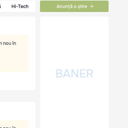
ă
Hi-Tech
Anunță o știre
n nou în