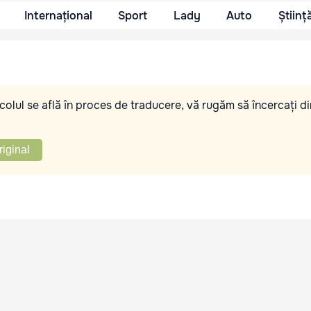
Internațional
Sport
Lady
Auto
Științ
olul se află în proces de traducere, vă rugăm să încercați di
riginal