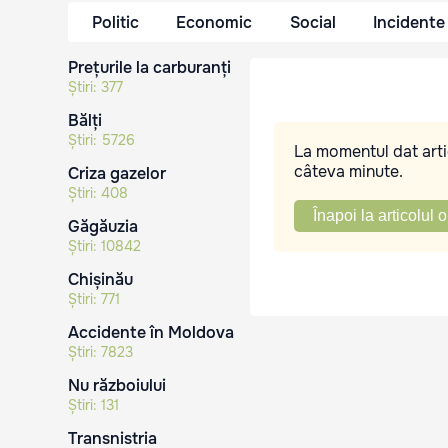
Politic
Economic
Social
Incidente
Prețurile la carburanți
Știri:
377
Bălți
Știri:
5726
La momentul dat artic
câteva minute.
Criza gazelor
Știri:
408
Înapoi la articolul o
Găgăuzia
Știri:
10842
Chișinău
Știri:
771
Accidente în Moldova
Știri:
7823
Nu războiului
Știri:
131
Transnistria