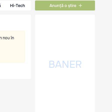
ă
Hi-Tech
Anunță o știre
n nou în