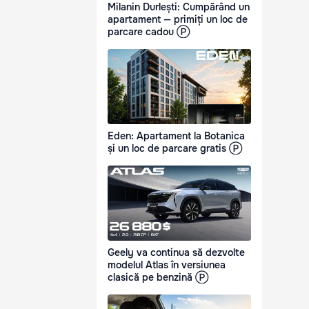
Milanin Durlești: Cumpărând un
apartament — primiți un loc de
parcare cadou Ⓟ
Eden: Apartament la Botanica
și un loc de parcare gratis Ⓟ
Geely va continua să dezvolte
modelul Atlas în versiunea
clasică pe benzină Ⓟ