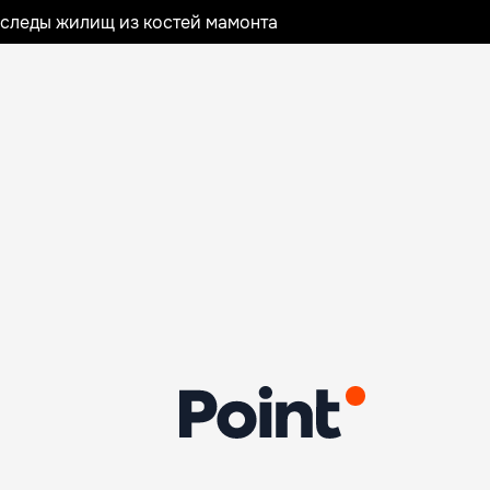
следы жилищ из костей мамонта