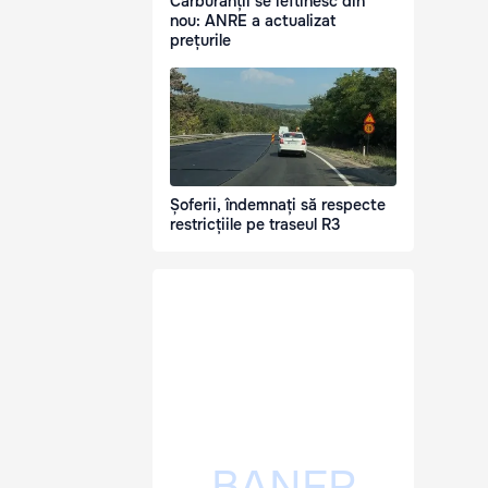
Carburanții se ieftinesc din
nou: ANRE a actualizat
prețurile
Șoferii, îndemnați să respecte
restricțiile pe traseul R3