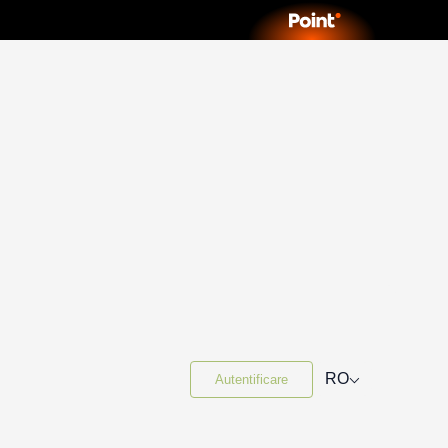
⌵
RO
Autentificare