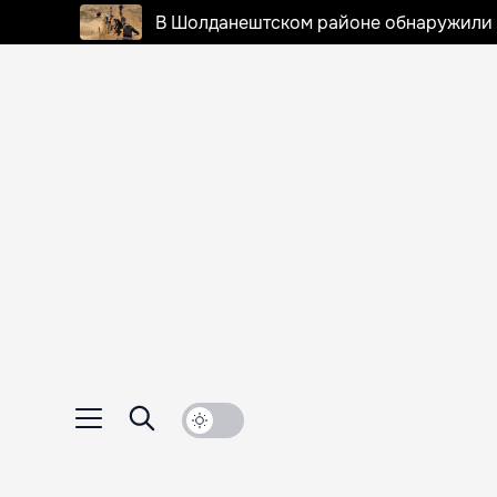
В Шолданештском районе обнаружили 