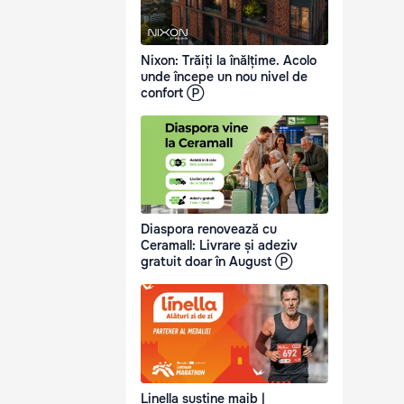
Nixon: Trăiți la înălțime. Acolo
unde începe un nou nivel de
confort Ⓟ
Diaspora renovează cu
Ceramall: Livrare și adeziv
gratuit doar în August Ⓟ
Linella susține maib |