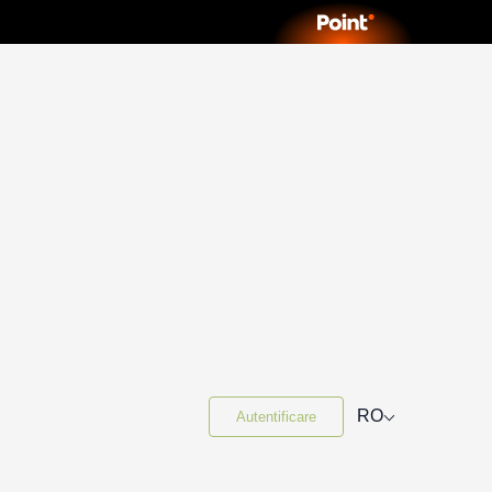
⌵
RO
Autentificare