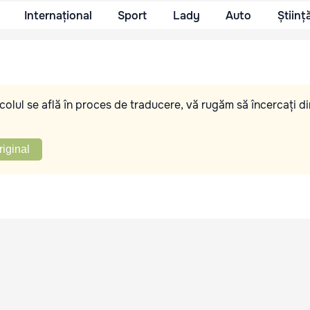
Internațional
Sport
Lady
Auto
Științ
olul se află în proces de traducere, vă rugăm să încercați di
riginal