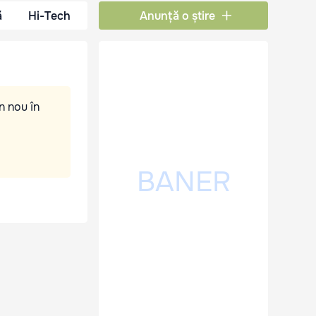
ă
Hi-Tech
Anunță o știre
n nou în