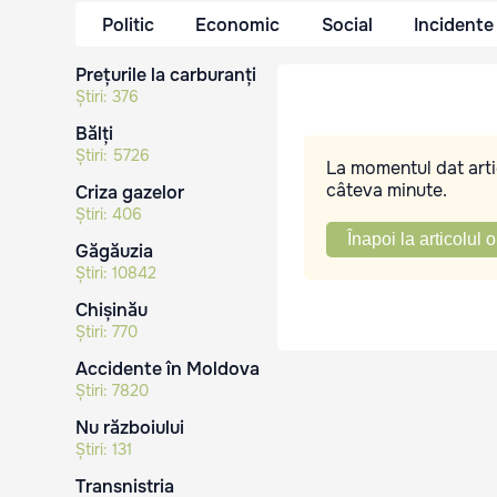
Politic
Economic
Social
Incidente
Prețurile la carburanți
Știri:
376
Bălți
Știri:
5726
La momentul dat artic
câteva minute.
Criza gazelor
Știri:
406
Înapoi la articolul o
Găgăuzia
Știri:
10842
Chișinău
Știri:
770
Accidente în Moldova
Știri:
7820
Nu războiului
Știri:
131
Transnistria