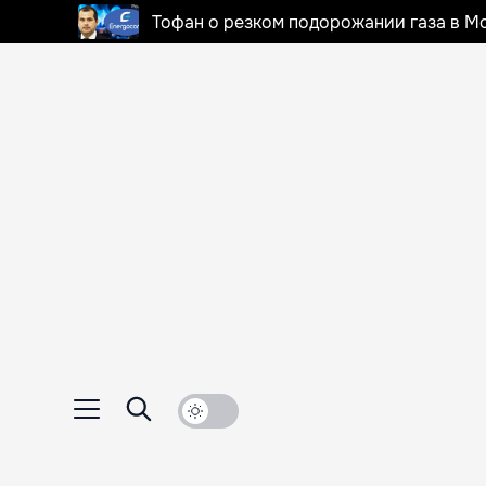
Тофан о резком подорожании газа в Мо