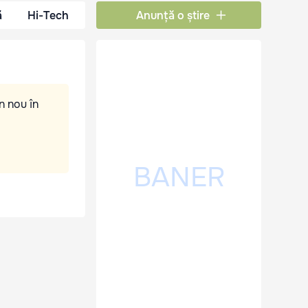
ă
Hi-Tech
Anunță o știre
n nou în