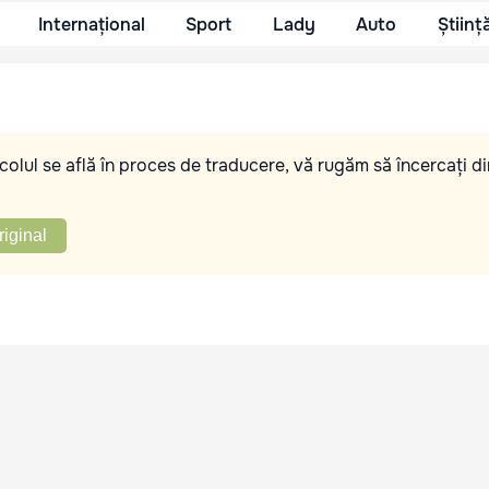
Internațional
Sport
Lady
Auto
Științ
olul se află în proces de traducere, vă rugăm să încercați di
riginal