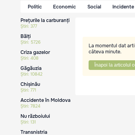
Politic
Economic
Social
Incidente
Prețurile la carburanți
Știri:
377
Bălți
Știri:
5726
La momentul dat artic
câteva minute.
Criza gazelor
Știri:
408
Înapoi la articolul o
Găgăuzia
Știri:
10842
Chișinău
Știri:
771
Accidente în Moldova
Știri:
7824
Nu războiului
Știri:
131
Transnistria