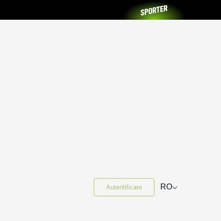
⌵
RO
Autentificare