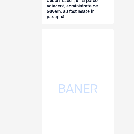
Ceban: Lacul „8” și parcul
adiacent, administrate de
Guvern, au fost lăsate în
paragină