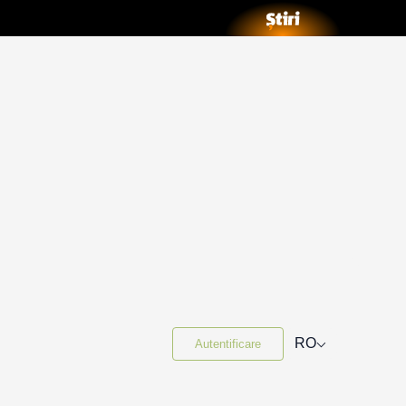
⌵
RO
Autentificare