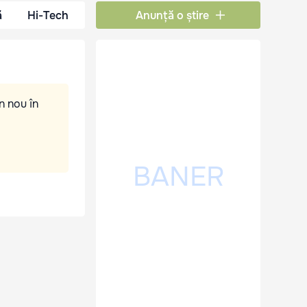
ă
Hi-Tech
Anunță o știre
n nou în