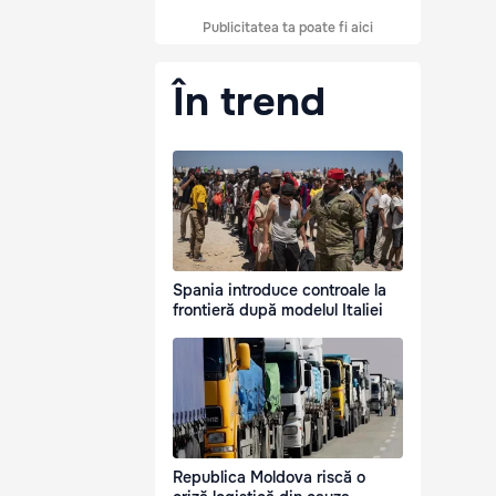
Publicitatea ta poate fi aici
În trend
Spania introduce controale la
frontieră după modelul Italiei
Republica Moldova riscă o