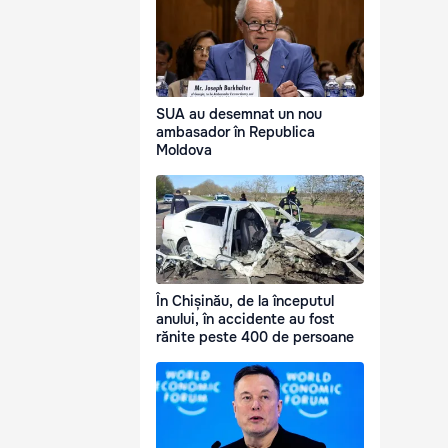
SUA au desemnat un nou
ambasador în Republica
Moldova
În Chișinău, de la începutul
anului, în accidente au fost
rănite peste 400 de persoane