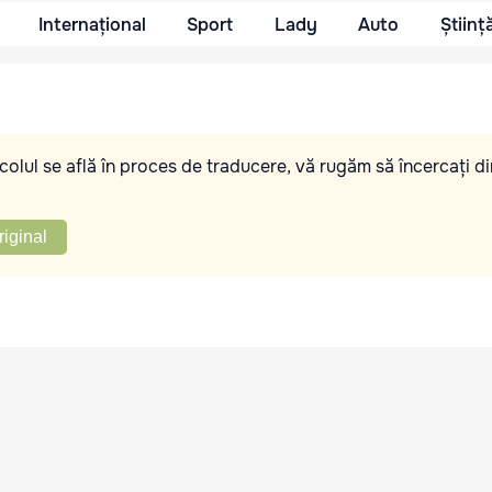
Internațional
Sport
Lady
Auto
Științ
olul se află în proces de traducere, vă rugăm să încercați di
riginal