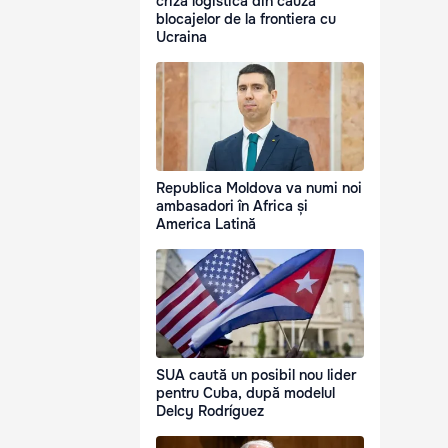
criză logistică din cauza
blocajelor de la frontiera cu
Ucraina
Republica Moldova va numi noi
ambasadori în Africa și
America Latină
SUA caută un posibil nou lider
pentru Cuba, după modelul
Delcy Rodríguez