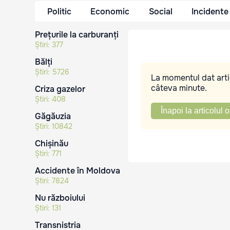
Politic
Economic
Social
Incidente
Prețurile la carburanți
Știri:
377
Bălți
Știri:
5726
La momentul dat artic
câteva minute.
Criza gazelor
Știri:
408
Înapoi la articolul o
Găgăuzia
Știri:
10842
Chișinău
Știri:
771
Accidente în Moldova
Știri:
7824
Nu războiului
Știri:
131
Transnistria