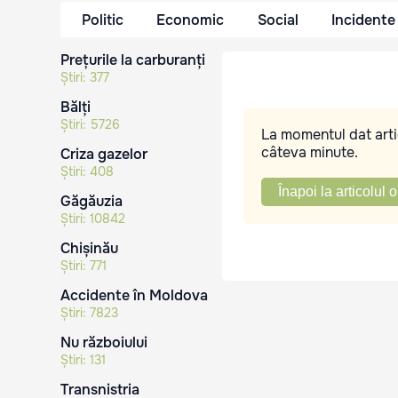
Politic
Economic
Social
Incidente
Prețurile la carburanți
Știri:
377
Bălți
Știri:
5726
La momentul dat artic
câteva minute.
Criza gazelor
Știri:
408
Înapoi la articolul o
Găgăuzia
Știri:
10842
Chișinău
Știri:
771
Accidente în Moldova
Știri:
7823
Nu războiului
Știri:
131
Transnistria