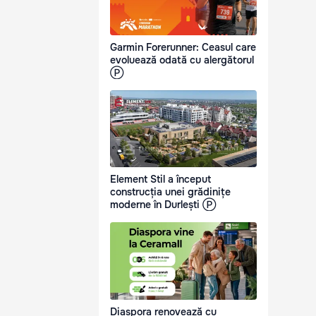
Garmin Forerunner: Ceasul care
evoluează odată cu alergătorul
Ⓟ
Element Stil a început
construcția unei grădinițe
moderne în Durlești Ⓟ
Diaspora renovează cu