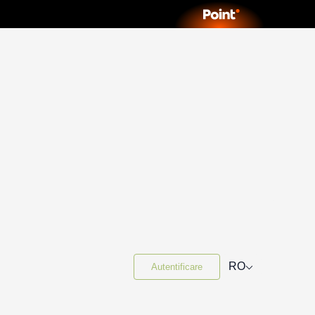
⌵
RO
Autentificare