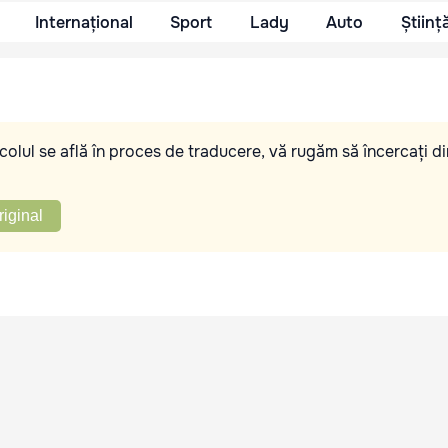
Internațional
Sport
Lady
Auto
Științ
olul se află în proces de traducere, vă rugăm să încercați di
riginal