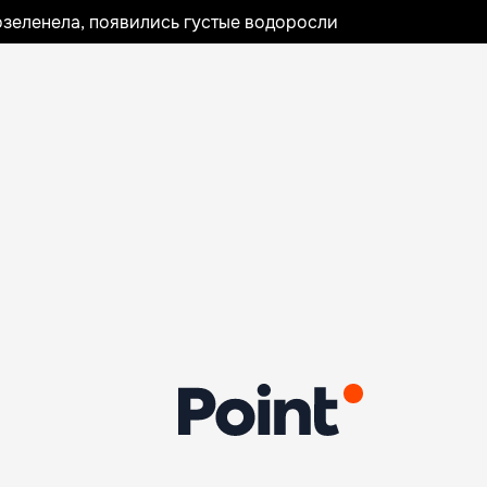
озеленела, появились густые водоросли