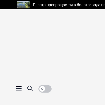
Днестр превращается в болото: вода п