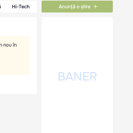
ă
Hi-Tech
Anunță o știre
n nou în