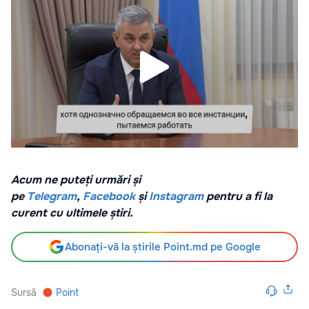
Acum ne puteți urmări și
pe
Telegram
,
Facebook
și
Instagram
pentru a fi la
curent cu ultimele știri.
Abonați-vă la știrile Point.md pe Google
Sursă
Point