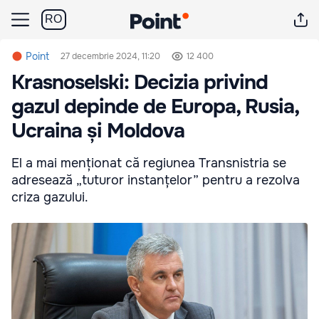
RO
Point
27 decembrie 2024, 11:20
12 400
Krasnoselski: Decizia privind
gazul depinde de Europa, Rusia,
Ucraina și Moldova
El a mai menționat că regiunea Transnistria se
adresează „tuturor instanțelor” pentru a rezolva
criza gazului.