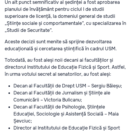
Un alt punct semnificativ al ședinței a fost aprobarea
planului de învățământ pentru ciclul I de studii
superioare de licență, la domeniul general de studii
„Științe sociale și comportamentale”, cu specializarea în
„Studii de Securitate”.
Aceste decizii sunt menite să sprijine dezvoltarea
educațională și cercetarea științifică în cadrul USM.
Totodată, au fost aleși noii decani ai facultăților și
directorul Institutului de Educație Fizică și Sport. Astfel,
în urma votului secret al senatorilor, au fost aleși:
Decan al Facultății de Drept USM – Sergiu Băieșu;
Decan al Facultății de Jurnalism și Științe ale
Comunicării – Victoria Bulicanu;
Decan al Facultății de Psihologie, Științele
Educației, Sociologie și Asistență Socială – Maia
Șevciuc;
Director al Institutului de Educație Fizică și Sport