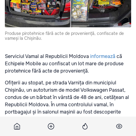
Produse pirotehnice fără acte de proveniență, confiscate de
vameși la Chișinău.
Serviciul Vamal al Republicii Moldova
informează
că
Echipele Mobile au confiscat un lot mare de produse
pirotehnice fără acte de proveniență.
Ofițerii au stopat, pe strada Varnița din municipiul
Chișinău, un autoturism de model Volkswagen Passat,
condus de un bărbat în vârstă de 48 de ani, cetățean al
Republicii Moldova. În urma controlului vamal, în
portbagajul și în salonul mașinii au fost descoperite
produse pirotehnice diverse, artificii și petarde, pentru
care șoferul nu a putut prezenta acte de proveniență
sau de origine.