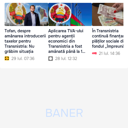
Tofan, despre
Aplicarea TVA-ului
În Transnistria
amânarea introducerii
pentru agenții
continuă finanțare
taxelor pentru
economici din
plăților sociale din
Transnistria: Nu
Transnistria a fost
fondul „Împreună”
grăbim situația
amânată până la 1
21 Iul. 14:36
septembrie
29 Iul. 07:36
28 Iul. 12:32