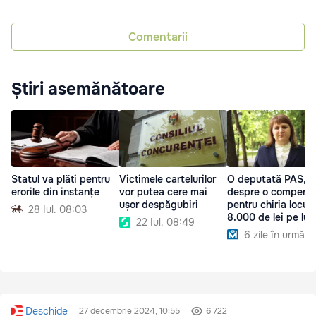
Comentarii
Știri asemănătoare
Statul va plăti pentru
Victimele cartelurilor
O deputată PAS,
erorile din instanțe
vor putea cere mai
despre o compensa
ușor despăgubiri
pentru chiria locuin
28 Iul. 08:03
8.000 de lei pe lun
22 Iul. 08:49
6 zile în urmă
Deschide
27 decembrie 2024, 10:55
6 722