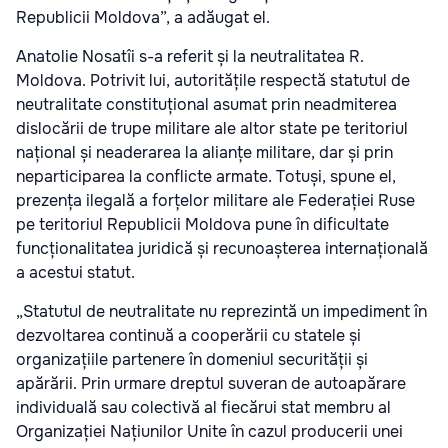
Republicii Moldova”, a adăugat el.
Anatolie Nosatîi s-a referit și la neutralitatea R.
Moldova. Potrivit lui, autoritățile respectă statutul de
neutralitate constituțional asumat prin neadmiterea
dislocării de trupe militare ale altor state pe teritoriul
național și neaderarea la alianțe militare, dar și prin
neparticiparea la conflicte armate. Totuși, spune el,
prezența ilegală a forțelor militare ale Federației Ruse
pe teritoriul Republicii Moldova pune în dificultate
funcționalitatea juridică și recunoașterea internațională
a acestui statut.
„Statutul de neutralitate nu reprezintă un impediment în
dezvoltarea continuă a cooperării cu statele și
organizațiile partenere în domeniul securității și
apărării. Prin urmare dreptul suveran de autoapărare
individuală sau colectivă al fiecărui stat membru al
Organizației Națiunilor Unite în cazul producerii unei