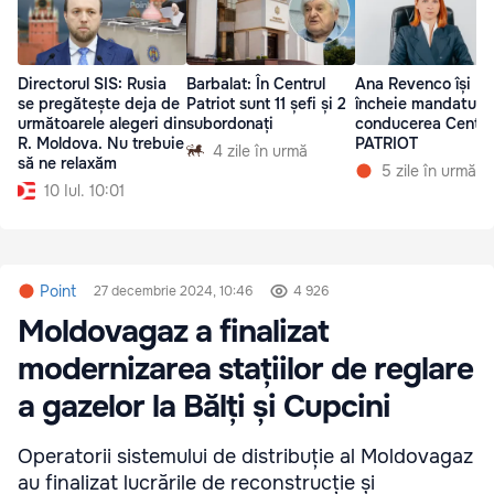
Directorul SIS: Rusia
Barbalat: În Centrul
Ana Revenco își
se pregătește deja de
Patriot sunt 11 șefi și 2
încheie mandatul l
următoarele alegeri din
subordonați
conducerea Centru
R. Moldova. Nu trebuie
PATRIOT
4 zile în urmă
să ne relaxăm
5 zile în urmă
10 Iul. 10:01
Point
27 decembrie 2024, 10:46
4 926
Moldovagaz a finalizat
modernizarea stațiilor de reglare
a gazelor la Bălți și Cupcini
Operatorii sistemului de distribuție al Moldovagaz
au finalizat lucrările de reconstrucție și