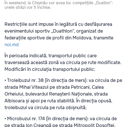
În weekend, la Chișinău vor avea loc competițiile „Duatlon”:
unele străzi vor fi închise.
Restricțiile sunt impuse în legătură cu desfășurarea
evenimentului sportiv „Duathlon”, organizat de
federațiile sportive de profil din Moldova, transmite
noi.md
În perioada indicată, transportul public care
traversează această zonă va circula pe rute modificate.
Modificări în circulația transportului public:
• Troleibuzul nr. 38 (în direcția de mers): va circula de pe
strada Mihai Viteazul pe strada Petricani, Calea
Orheiului, bulevardul Renașterii Naționale, strada
Albisoara și apoi pe ruta stabilită. În direcția opusă,
troleibuzul va circula pe ruta obișnuită;
• Microbuzul nr. 174 (în direcția de mers): va circula de
pe strada Ion Creangă pe strada Mitropolit Dosoftei,