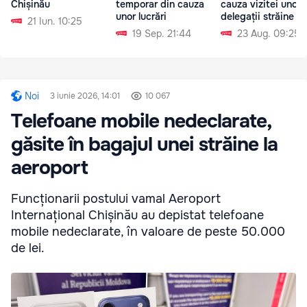
Chișinău
temporar din cauza
cauza vizitei unor
unor lucrări
delegații străine
21 Iun. 10:25
19 Sep. 21:44
23 Aug. 09:25
Noi
3 iunie 2026, 14:01
10 067
Telefoane mobile nedeclarate,
găsite în bagajul unei străine la
aeroport
Funcționarii postului vamal Aeroport
Internațional Chișinău au depistat telefoane
mobile nedeclarate, în valoare de peste 50.000
de lei.