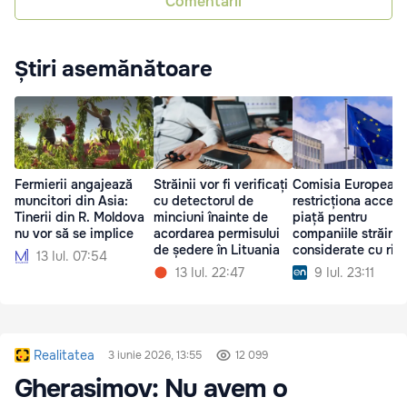
Comentarii
Știri asemănătoare
Fermierii angajează
Străinii vor fi verificați
Comisia Europeană
muncitori din Asia:
cu detectorul de
restricționa accesu
Tinerii din R. Moldova
minciuni înainte de
piață pentru
nu vor să se implice
acordarea permisului
companiile străine
de ședere în Lituania
considerate cu ris
13 Iul. 07:54
interferență
13 Iul. 22:47
9 Iul. 23:11
Realitatea
3 iunie 2026, 13:55
12 099
Gherasimov: Nu avem o