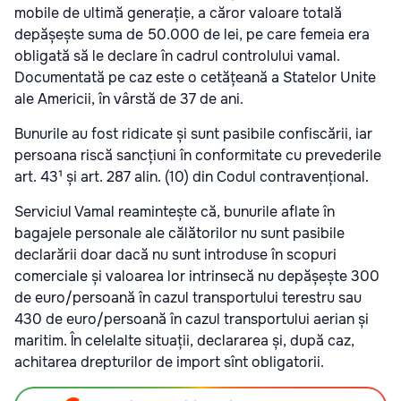
mobile de ultimă generație, a căror valoare totală
depășește suma de 50.000 de lei, pe care femeia era
obligată să le declare în cadrul controlului vamal.
Documentată pe caz este o cetățeană a Statelor Unite
ale Americii, în vârstă de 37 de ani.
Bunurile au fost ridicate și sunt pasibile confiscării, iar
persoana riscă sancțiuni în conformitate cu prevederile
art. 43¹ și art. 287 alin. (10) din Codul contravențional.
Serviciul Vamal reamintește că, bunurile aflate în
bagajele personale ale călătorilor nu sunt pasibile
declarării doar dacă nu sunt introduse în scopuri
comerciale și valoarea lor intrinsecă nu depășește 300
de euro/persoană în cazul transportului terestru sau
430 de euro/persoană în cazul transportului aerian și
maritim. În celelalte situații, declararea și, după caz,
achitarea drepturilor de import sînt obligatorii.