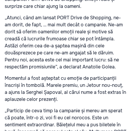
surprize care chiar ajung la oameni.
„Atunci, când am lansat PORT Drive de Shopping, ne-
am dorit, de fapt, … mai mult decât o campanie. Ne-am
dorit să oferim oamenilor emoții reale și motive să
creadă că lucrurile frumoase chiar se pot întâmpla.
Astăzi oferim cea de-a șaptea mașină din cele
douăsprezece pe care ne-am angajat să le dăruim.
Pentru noi, acesta este cel mai important lucru: să ne
respectăm promisiunile”,
a declarat Anatolie Golea.
Momentul a fost așteptat cu emoție de participanții
înscriși în tombolă. Marele premiu, un Jetour nou-nouț,
a ajuns la Serghei Șapoval, al cărui nume a fost extras în
aplauzele celor prezenți.
„Particip de ceva timp la campanie și mereu am sperat
că poate, într-o zi, voi fi eu cel norocos. Este un
sentiment extraordinar. Băiețelul meu a pus biletele în