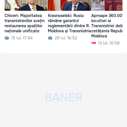
Chiveri: Majoritatea
Krasnoselski: Rusia
Aproape 360.000 
transnistrenilor susțin
rămâne garantul
locuitori ai
restaurarea spațiilor
reglementării dintre R.
Transnistriei dețin
naționale unificate
Moldova și Transnistria
cetățenia Republic
Moldova
15 Iul. 17:44
29 Iul. 16:52
13 Iul. 10:58