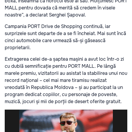
boxă, înseamnă că norocul este al său. Mulțumesc PORT
MALL pentru dovada că merită să credem în visele
noastre”,
a declarat Serghei Șapoval.
Campania PORT Drive de Shopping continuă, iar
surprizele sunt departe de a se fi încheiat. Mai sunt încă
cinci automobile care urmează să-și găsească
proprietarii.
Extragerea celei de-a șaptea mașini a avut loc într-o zi
cu dublă semnificație pentru PORT MALL. Pe lângă
marele premiu, vizitatorii au asistat la stabilirea unui nou
record național – cel mai mare tiramisu realizat
vreodată în Republica Moldova – și au participat la un
program dedicat copiilor, cu personaje de poveste,
muzică, jocuri și mii de porții de desert oferite gratuit.