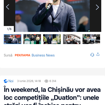
1
/
6
Sursă
Business News
Noi
3 iunie 2026, 14:18
6 314
În weekend, la Chișinău vor avea
loc competițiile „Duatlon”: unele