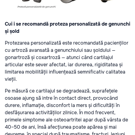
Cui i se recomandă proteza personalizată de genunchi
și șold
Protezarea personalizată este recomandată pacienților
cu artroză avansată a genunchiului sau șoldului —
gonartroză și coxartroză — atunci când cartilajul
articular este sever afectat, iar durerea, rigiditatea și
limitarea mobilității influențează semnificativ calitatea
vieții.
Pe măsură ce cartilajul se degradează, suprafețele
osoase ajung să intre în contact direct, provocând
durere, inflamație, disconfort la mers și dificultăți în
desfășurarea activităților zilnice. În mod frecvent,
primele simptome ale osteoartritei apar după vârsta de
40–50 de ani, însă afecțiunea poate apărea și mai
devreme, în special după traumatisme, fracturi, leziuni