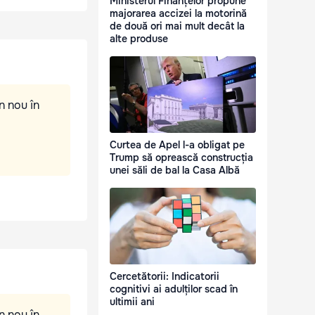
Ministerul Finanțelor propune
majorarea accizei la motorină
de două ori mai mult decât la
alte produse
n nou în
Curtea de Apel l-a obligat pe
Trump să oprească construcția
unei săli de bal la Casa Albă
Cercetătorii: Indicatorii
cognitivi ai adulților scad în
ultimii ani
n nou în