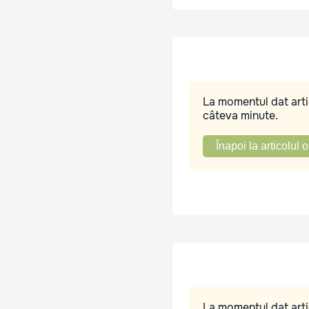
La momentul dat artic
câteva minute.
Înapoi la articolul o
La momentul dat artic