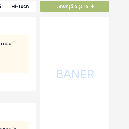
ă
Hi-Tech
Anunță o știre
n nou în