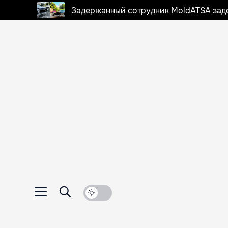
Задержанный сотрудник MoldATSA задек