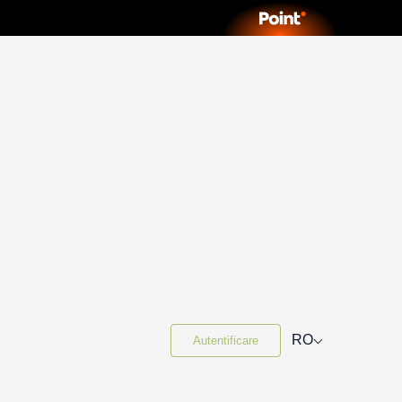
⌵
RO
Autentificare