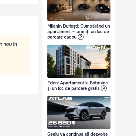
Milanin Durlești: Cumpărând un
apartament — primiți un loc de
parcare cadou Ⓟ
n nou în
Eden: Apartament la Botanica
și un loc de parcare gratis Ⓟ
Geely va continua să dezvolte