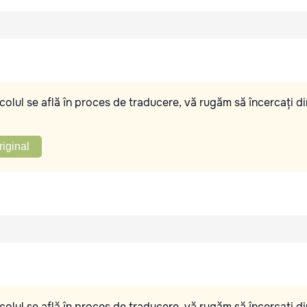
olul se află în proces de traducere, vă rugăm să încercați di
riginal
olul se află în proces de traducere, vă rugăm să încercați di