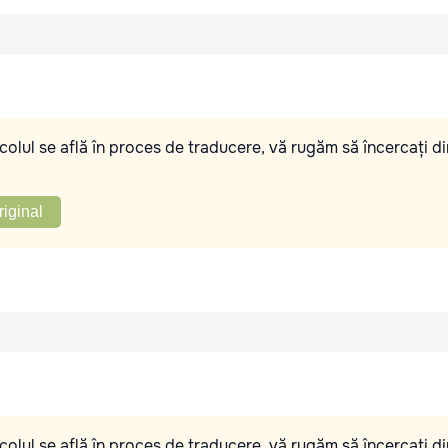
olul se află în proces de traducere, vă rugăm să încercați di
riginal
olul se află în proces de traducere, vă rugăm să încercați di