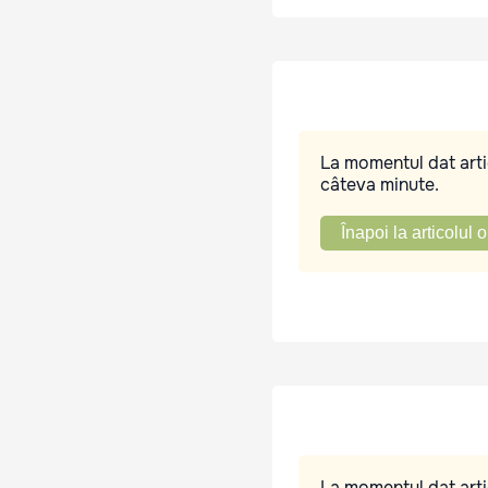
La momentul dat artic
câteva minute.
Înapoi la articolul o
La momentul dat artic