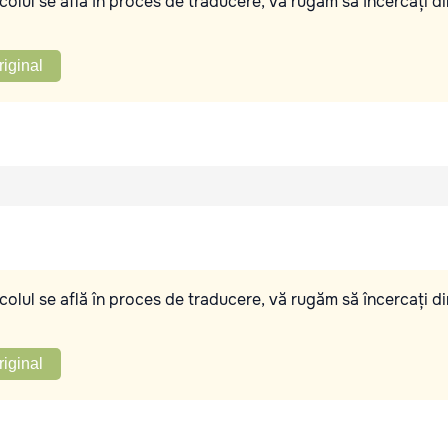
olul se află în proces de traducere, vă rugăm să încercați di
riginal
olul se află în proces de traducere, vă rugăm să încercați di
riginal