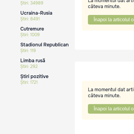
La momentul dat artic
Știri:
34989
câteva minute.
Ucraina-Rusia
Știri:
8491
Înapoi la articolul o
Cutremure
Știri:
1009
Stadionul Republican
Știri:
119
Limba rusă
Știri:
292
Știri pozitive
Știri:
1721
La momentul dat artic
câteva minute.
Înapoi la articolul o