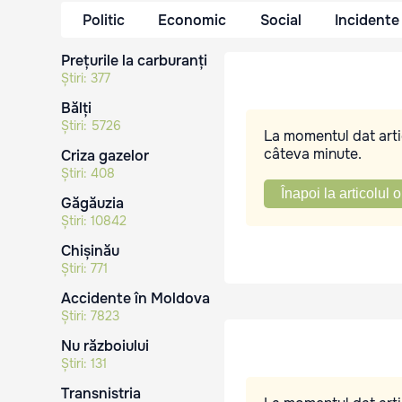
Politic
Economic
Social
Incidente
Prețurile la carburanți
Știri:
377
Bălți
Știri:
5726
La momentul dat artic
câteva minute.
Criza gazelor
Știri:
408
Înapoi la articolul o
Găgăuzia
Știri:
10842
Chișinău
Știri:
771
Accidente în Moldova
Știri:
7823
Nu războiului
Știri:
131
Transnistria