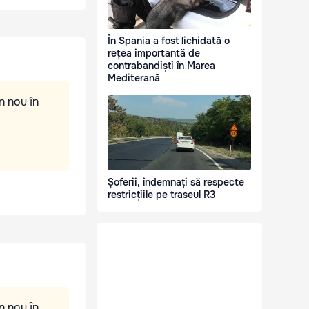
În Spania a fost lichidată o
rețea importantă de
contrabandiști în Marea
Mediterană
n nou în
Șoferii, îndemnați să respecte
restricțiile pe traseul R3
n nou în