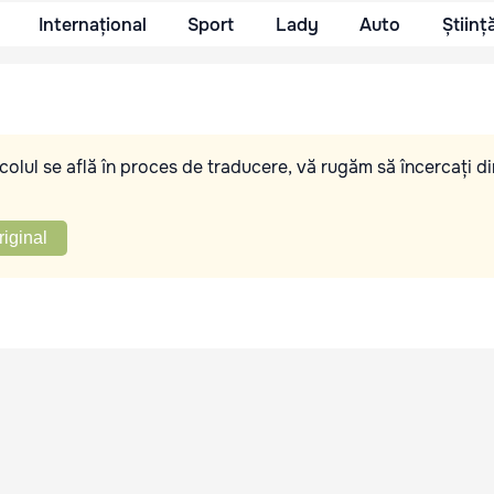
Internațional
Sport
Lady
Auto
Științ
olul se află în proces de traducere, vă rugăm să încercați di
riginal