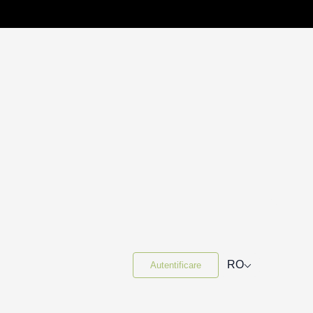
⌵
RO
Autentificare