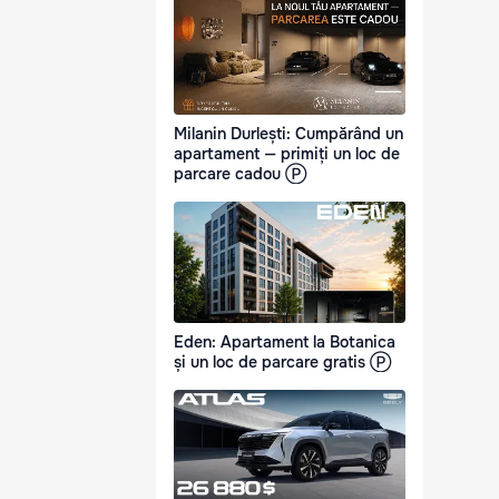
Milanin Durlești: Cumpărând un
apartament — primiți un loc de
parcare cadou Ⓟ
Eden: Apartament la Botanica
și un loc de parcare gratis Ⓟ