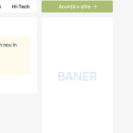
ă
Hi-Tech
Anunță o știre
n nou în