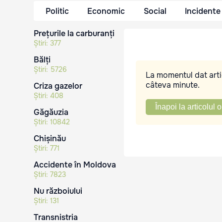
Politic
Economic
Social
Incidente
Prețurile la carburanți
Știri:
377
Bălți
Știri:
5726
La momentul dat artic
câteva minute.
Criza gazelor
Știri:
408
Înapoi la articolul o
Găgăuzia
Știri:
10842
Chișinău
Știri:
771
Accidente în Moldova
Știri:
7823
Nu războiului
Știri:
131
Transnistria