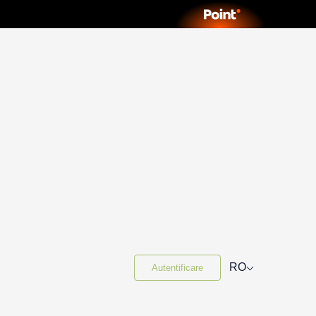
⌵
RO
Autentificare