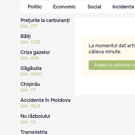
Politic
Economic
Social
Incidente
Prețurile la carburanți
Știri:
377
Bălți
Știri:
5726
La momentul dat artic
câteva minute.
Criza gazelor
Știri:
408
Înapoi la articolul o
Găgăuzia
Știri:
10842
Chișinău
Știri:
771
Accidente în Moldova
Știri:
7824
Nu războiului
Știri:
131
Transnistria