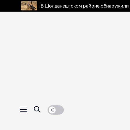
В Шолданештском районе обнаружили 