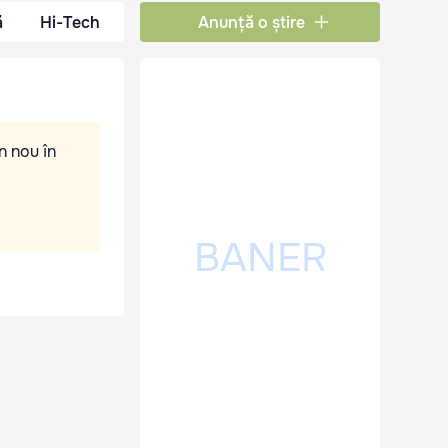
ă
Hi-Tech
Anunță o știre
n nou în