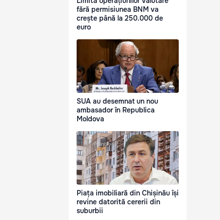
Limita operațiunilor valutare
fără permisiunea BNM va
crește până la 250.000 de
euro
SUA au desemnat un nou
ambasador în Republica
Moldova
Piața imobiliară din Chișinău își
revine datorită cererii din
suburbii