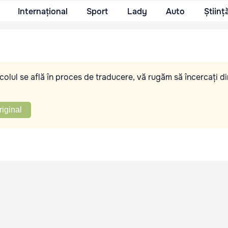
Internațional
Sport
Lady
Auto
Științ
olul se află în proces de traducere, vă rugăm să încercați di
riginal