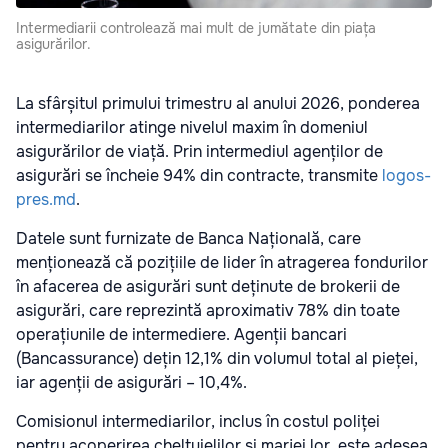
Intermediarii controlează mai mult de jumătate din piața
asigurărilor.
La sfârșitul primului trimestru al anului 2026, ponderea
intermediarilor atinge nivelul maxim în domeniul
asigurărilor de viață. Prin intermediul agenților de
asigurări se încheie 94% din contracte, transmite
logos-
pres.md
.
Datele sunt furnizate de Banca Națională, care
menționează că pozițiile de lider în atragerea fondurilor
în afacerea de asigurări sunt deținute de brokerii de
asigurări, care reprezintă aproximativ 78% din toate
operațiunile de intermediere. Agenții bancari
(Bancassurance) dețin 12,1% din volumul total al pieței,
iar agenții de asigurări – 10,4%.
Comisionul intermediarilor, inclus în costul poliței
pentru acoperirea cheltuielilor și marjei lor, este adesea