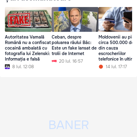
Autoritatea Vamală
Ceban, despre
Moldovenii au pier
Română nu a confiscat
poluarea râului Bâc:
circa 500.000 de l
cocaină ambalată cu
Este un fake lansat de
din cauza
fotografia lui Zelenski:
trolii de Internet
escrocheriilor
Informația e falsă
telefonice în ultime
20 Iul. 16:57
24 de ore
8 Iul. 12:08
14 Iul. 17:17