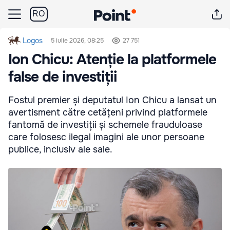
RO
Logos
5 iulie 2026, 08:25
27 751
Ion Chicu: Atenție la platformele
false de investiții
Fostul premier și deputatul Ion Chicu a lansat un
avertisment către cetățeni privind platformele
fantomă de investiții și schemele frauduloase
care folosesc ilegal imagini ale unor persoane
publice, inclusiv ale sale.