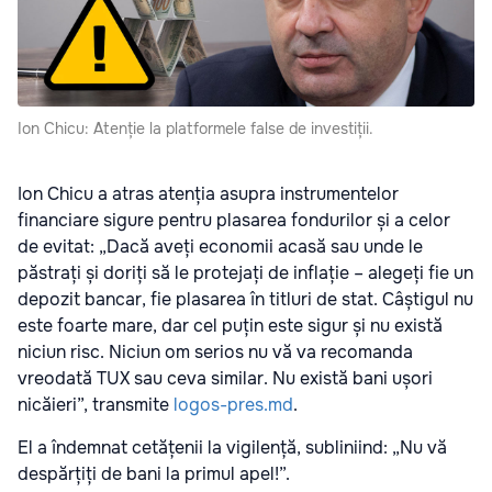
Ion Chicu: Atenție la platformele false de investiții.
Ion Chicu a atras atenția asupra instrumentelor
financiare sigure pentru plasarea fondurilor și a celor
de evitat: „Dacă aveți economii acasă sau unde le
păstrați și doriți să le protejați de inflație – alegeți fie un
depozit bancar, fie plasarea în titluri de stat. Câștigul nu
este foarte mare, dar cel puțin este sigur și nu există
niciun risc. Niciun om serios nu vă va recomanda
vreodată TUX sau ceva similar. Nu există bani ușori
nicăieri”, transmite
logos-pres.md
.
El a îndemnat cetățenii la vigilență, subliniind: „Nu vă
despărțiți de bani la primul apel!”.