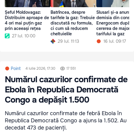
Șeful Moldovagaz:
Batrîncea, despre
Slusari și-a anunța
Distribuim aproape de
tarifele la gaz: Trebuie
demisia din consili
4 ori mai puțin gaz
discutată nu formula,
Energocom după
prin aceeași rețea
ci cum să reducem
cererea de majorar
cheltuielile
tarifului la gaz
27 Iul. 10:00
29 Iul. 11:13
16 Iul. 09:17
Point
4 iulie 2026, 17:30
17 551
Numărul cazurilor confirmate de
Ebola în Republica Democrată
Congo a depășit 1.500
Numărul cazurilor confirmate de febră Ebola în
Republica Democrată Congo a ajuns la 1.502. Au
decedat 473 de pacienți.