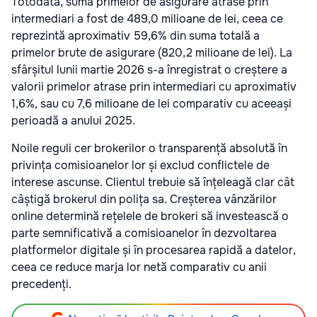
Totodată, suma primelor de asigurare atrase prin
intermediari a fost de 489,0 milioane de lei, ceea ce
reprezintă aproximativ 59,6% din suma totală a
primelor brute de asigurare (820,2 milioane de lei). La
sfârșitul lunii martie 2026 s-a înregistrat o creștere a
valorii primelor atrase prin intermediari cu aproximativ
1,6%, sau cu 7,6 milioane de lei comparativ cu aceeași
perioadă a anului 2025.
Noile reguli cer brokerilor o transparență absolută în
privința comisioanelor lor și exclud conflictele de
interese ascunse. Clientul trebuie să înțeleagă clar cât
câștigă brokerul din polița sa. Creșterea vânzărilor
online determină rețelele de brokeri să investească o
parte semnificativă a comisioanelor în dezvoltarea
platformelor digitale și în procesarea rapidă a datelor,
ceea ce reduce marja lor netă comparativ cu anii
precedenți.