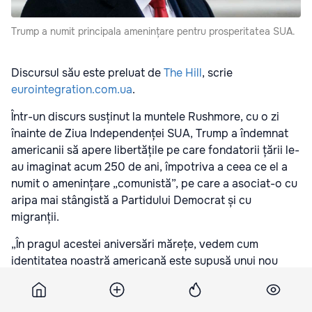
Trump a numit principala amenințare pentru prosperitatea SUA.
Discursul său este preluat de
The Hill
, scrie
eurointegration.com.ua
.
Într-un discurs susținut la muntele Rushmore, cu o zi
înainte de Ziua Independenței SUA, Trump a îndemnat
americanii să apere libertățile pe care fondatorii țării le-
au imaginat acum 250 de ani, împotriva a ceea ce el a
numit o amenințare „comunistă”, pe care a asociat-o cu
aripa mai stângistă a Partidului Democrat și cu
migranții.
„În pragul acestei aniversări mărețe, vedem cum
identitatea noastră americană este supusă unui nou
atac. În prezent, pe pământul nostru asistăm la o
renaștere a amenințării comuniste, în special din partea
celor nou-veniți, care promovează idei complet