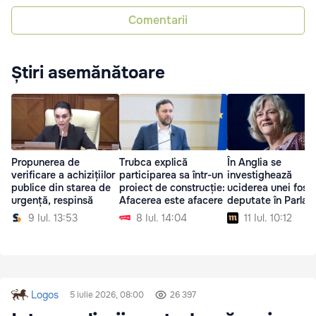
Comentarii
Știri asemănătoare
Propunerea de
Trubca explică
În Anglia se
verificare a achizițiilor
participarea sa într-un
investighează
publice din starea de
proiect de construcție:
uciderea unei fost
urgență, respinsă
Afacerea este afacere
deputate în Parlam
9 Iul. 13:53
8 Iul. 14:04
11 Iul. 10:12
Logos
5 iulie 2026, 08:00
26 397