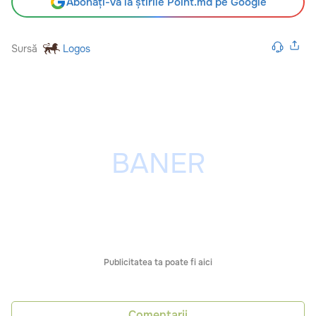
Abonați-vă la știrile Point.md pe Google
Sursă
Logos
Publicitatea ta poate fi aici
Comentarii