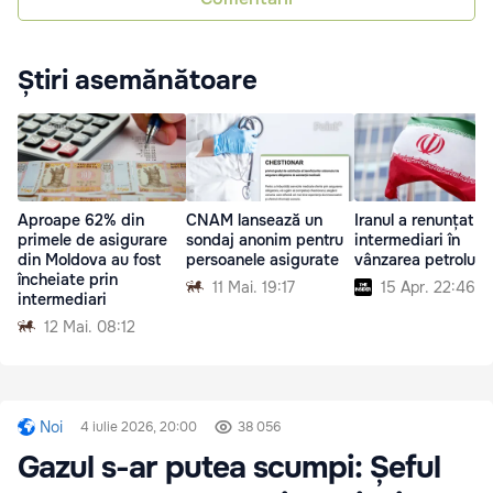
Știri asemănătoare
Aproape 62% din
CNAM lansează un
Iranul a renunțat la
primele de asigurare
sondaj anonim pentru
intermediari în
din Moldova au fost
persoanele asigurate
vânzarea petrolului
încheiate prin
11 Mai. 19:17
15 Apr. 22:46
intermediari
12 Mai. 08:12
Noi
4 iulie 2026, 20:00
38 056
Gazul s-ar putea scumpi: Șeful