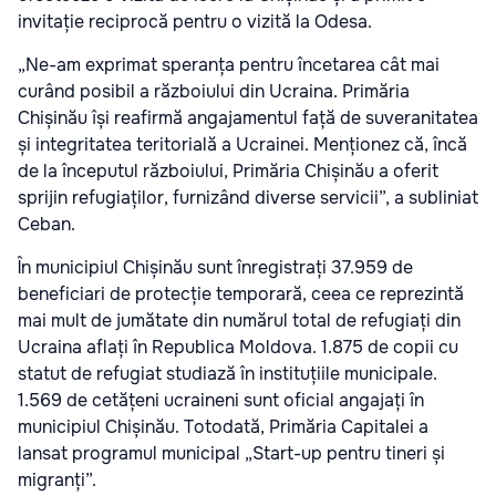
invitație reciprocă pentru o vizită la Odesa.
„Ne-am exprimat speranța pentru încetarea cât mai
curând posibil a războiului din Ucraina. Primăria
Chișinău își reafirmă angajamentul față de suveranitatea
și integritatea teritorială a Ucrainei. Menționez că, încă
de la începutul războiului, Primăria Chișinău a oferit
sprijin refugiaților, furnizând diverse servicii”, a subliniat
Ceban.
În municipiul Chișinău sunt înregistrați 37.959 de
beneficiari de protecție temporară, ceea ce reprezintă
mai mult de jumătate din numărul total de refugiați din
Ucraina aflați în Republica Moldova. 1.875 de copii cu
statut de refugiat studiază în instituțiile municipale.
1.569 de cetățeni ucraineni sunt oficial angajați în
municipiul Chișinău. Totodată, Primăria Capitalei a
lansat programul municipal „Start-up pentru tineri și
migranți”.