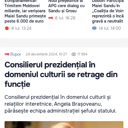
Europarlamentar:
Noul președinte al
Dodon: Participare
Trimitem Moldovei
APG cere dialog cu
Maiei Sandu în
miliarde, iar verișoara
Sandu și Grosu
„Coaliția de Voință
Maiei Sandu primește
reprezintă o încălc
6 Iul. 16:28
peste 6.000 de euro
gravă a neutralități
Moldovei
8 Iul. 13:24
14 Iul. 14:00
Rupor
24 decembrie 2024, 10:27
17 954
Consilierul prezidențial în
domeniul culturii se retrage din
funcție
Consilierul prezidențial în domeniul culturii și
relațiilor interetnice, Angela Brașoveanu,
părăsește echipa administrației șefului statului.