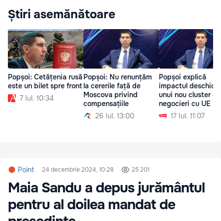
Știri asemănătoare
Popșoi: Cetățenia rusă
Popșoi: Nu renunțăm
Popșoi explică
este un bilet spre front
la cererile față de
impactul deschider
Moscova privind
unui nou cluster de
7 Iul. 10:34
compensațiile
negocieri cu UE
26 Iul. 13:00
17 Iul. 11:07
Point
24 decembrie 2024, 10:28
25 201
Maia Sandu a depus jurământul
pentru al doilea mandat de