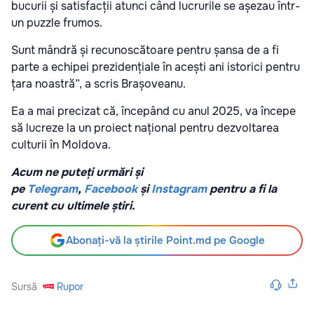
bucurii și satisfacții atunci când lucrurile se așezau într-
un puzzle frumos.
Sunt mândră și recunoscătoare pentru șansa de a fi
parte a echipei prezidențiale în acești ani istorici pentru
țara noastră”, a scris Brașoveanu.
Ea a mai precizat că, începând cu anul 2025, va începe
să lucreze la un proiect național pentru dezvoltarea
culturii în Moldova.
Acum ne puteți urmări și
pe
Telegram
,
Facebook
și
Instagram
pentru a fi la
curent cu ultimele știri.
Abonați-vă la știrile Point.md pe Google
Sursă
Rupor