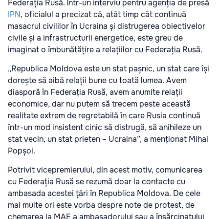
Federația Rusă. Într-un interviu pentru agenția de presă
IPN
, oficialul a precizat că, atât timp cât continuă
masacrul civililor în Ucraina și distrugerea obiectivelor
civile și a infrastructurii energetice, este greu de
imaginat o îmbunătățire a relațiilor cu Federația Rusă.
„Republica Moldova este un stat pașnic, un stat care își
dorește să aibă relații bune cu toată lumea. Avem
diasporă în Federația Rusă, avem anumite relații
economice, dar nu putem să trecem peste această
realitate extrem de regretabilă în care Rusia continuă
într-un mod insistent cinic să distrugă, să anihileze un
stat vecin, un stat prieten – Ucraina”, a menționat Mihai
Popșoi.
Potrivit vicepremierului, din acest motiv, comunicarea
cu Federația Rusă se rezumă doar la contacte cu
ambasada acestei țări în Republica Moldova. De cele
mai multe ori este vorba despre note de protest, de
chemarea la MAE a ambasadorului sau a însărcinatului