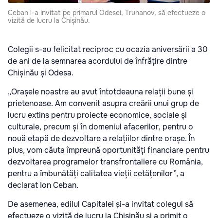
Ceban l-a invitat pe primarul Odesei, Truhanov, să efectueze o
vizită de lucru la Chișinău.
Colegii s-au felicitat reciproc cu ocazia aniversării a 30
de ani de la semnarea acordului de înfrățire dintre
Chișinău și Odesa.
„Orașele noastre au avut întotdeauna relații bune și
prietenoase. Am convenit asupra creării unui grup de
lucru extins pentru proiecte economice, sociale și
culturale, precum și în domeniul afacerilor, pentru o
nouă etapă de dezvoltare a relațiilor dintre orașe. În
plus, vom căuta împreună oportunități financiare pentru
dezvoltarea programelor transfrontaliere cu România,
pentru a îmbunătăți calitatea vieții cetățenilor”, a
declarat Ion Ceban.
De asemenea, edilul Capitalei și-a invitat colegul să
efectueze o vizită de lucru la Chișinău și a primit o