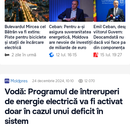
Bulevardul Mircea cel
Ceban: Pentru a-și
Emil Ceban, despr
Bătrân va fi extins:
asigura suveranitatea
viitorul Guvern:
Piste pentru biciclete
energetică, Moldova
Deocamdată nu ști
și stații de încărcare
are nevoie de investiții
dacă voi face part
electrică
de miliarde de euro
din componența s
2 zile în urmă
12 Iul. 16:15
15 Iul. 19:27
Moldpres
24 decembrie 2024, 10:10
12 070
Vodă: Programul de întreruperi
de energie electrică va fi activat
doar în cazul unui deficit în
sistem