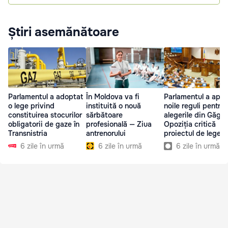
Știri asemănătoare
Parlamentul a adoptat
În Moldova va fi
Parlamentul a apro
o lege privind
instituită o nouă
noile reguli pentru
constituirea stocurilor
sărbătoare
alegerile din Găgău
obligatorii de gaze în
profesională — Ziua
Opoziția critică
Transnistria
antrenorului
proiectul de lege
6 zile în urmă
6 zile în urmă
6 zile în urmă