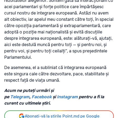
rezultatelor alegerilor. Suntem gata să interacționăm cu
acei parlamentari și forțe politice care împărtășesc
cursul nostru de integrare europeană. Astăzi nu avem
alt obiectiv, iar apelul meu constant către toți, în special
către opoziția parlamentară și extraparlamentară, care
adoptă o poziție mai naționalistă și evită discuțiile
despre integrarea europeană, este: alăturați-vă, ajutați,
aici este destulă muncă pentru toți — și pentru noi, și
pentru voi, și pentru toți ceilalți”, a spus președintele
Parlamentului.
De asemenea, el a subliniat că integrarea europeană
este singura cale către dezvoltare, pace, stabilitate și
respect față de viața umană.
Acum ne puteți urmări și
pe
Telegram
,
Facebook
și
Instagram
pentru a fi la
curent cu ultimele știri.
Abonați-vă la știrile Point.md pe Google