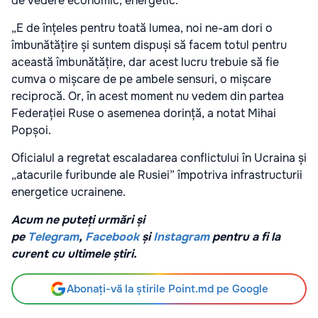
de vedere economic, energetic.
„E de înțeles pentru toată lumea, noi ne-am dori o
îmbunătățire și suntem dispuși să facem totul pentru
această îmbunătățire, dar acest lucru trebuie să fie
cumva o mișcare de pe ambele sensuri, o mișcare
reciprocă. Or, în acest moment nu vedem din partea
Federației Ruse o asemenea dorință, a notat Mihai
Popșoi.
Oficialul a regretat escaladarea conflictului în Ucraina și
„atacurile furibunde ale Rusiei” împotriva infrastructurii
energetice ucrainene.
Acum ne puteți urmări și
pe
Telegram
,
Facebook
și
Instagram
pentru a fi la
curent cu ultimele știri.
Abonați-vă la știrile Point.md pe Google